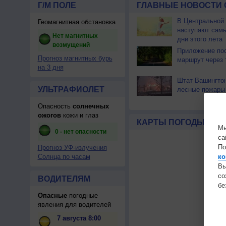
Г/М ПОЛЕ
ГЛАВНЫЕ НОВОСТИ 
В Центральной
Геомагнитная обстановка
наступают сам
Нет магнитных
дни этого лета
возмущений
Приложение по
Прогноз магнитных бурь
маршрут через 
на 3 дня
Штат Вашингтон
УЛЬТРАФИОЛЕТ
лесные пожары
Опасность
солнечных
ожогов
кожи и глаз
КАРТЫ ПОГОДЫ
Мы
0 - нет опасности
са
По
Прогноз УФ-излучения
ко
Солнца по часам
Вы
с
ВОДИТЕЛЯМ
бе
Опасные
погодные
явления для водителей
7 августа 8:00