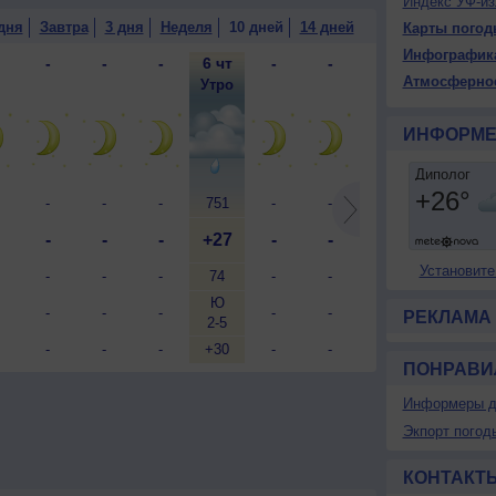
Индекс УФ-из
дня
Завтра
3 дня
Неделя
10 дней
14 дней
Карты погод
Инфографик
-
-
-
6 чт
-
-
-
-
Атмосферно
-
-
-
Утро
-
-
-
-
ИНФОРМЕ
-
-
-
751
-
-
-
-
-
-
-
+27
-
-
-
-
Установите
-
-
-
74
-
-
-
-
Ю
-
-
-
-
-
-
-
РЕКЛАМА
2-5
-
-
-
+30
-
-
-
-
ПОНРАВИ
Информеры д
Экпорт погод
КОНТАКТ