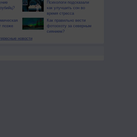
уние
Психологи подсказали
оубийц?
как улучшить сон во
время стресса
омическая
Как правильно вести
т позже
фотоохоту за северным
сиянием?
тересные новости