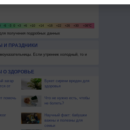
 для получения подробных данных
 И ПРАЗДНИКИ
моуказательницы. Если утренник холодный, то и
 О ЗДОРОВЬЕ
й загар
Букет сирени вреден для
тся от
здоровья
т помочь
Что не нужно есть, чтобы
не болеть?
мозг
Научный факт: бабушки
важны и полезны для
семьи