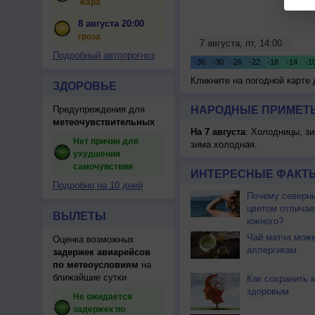
жара
8 августа 20:00
гроза
Подробный автопрогноз
Кликните на погодной карте
ЗДОРОВЬЕ
Предупреждения для
НАРОДНЫЕ ПРИМЕТЫ
метеочувствительных
На 7 августа
: Холодницы, зи
Нет причин для
зима холодная.
ухудшения
самочувствия
ИНТЕРЕСНЫЕ ФАКТЫ
Подробно на 10 дней
Почему северны
цветом отличае
ВЫЛЕТЫ
южного?
Чай матча може
Оценка возможных
аллергикам
задержек авиарейсов
по метеоусловиям
на
ближайшие сутки
Как сохранить 
здоровым
Не ожидается
задержек по