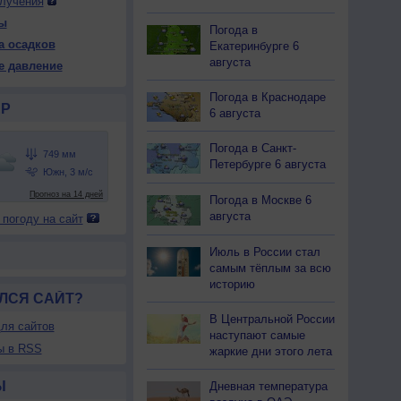
лучения
ы
Погода в
а осадков
Екатеринбурге 6
-
-
-
-
-
-
6 чт
6 чт
августа
е давление
-
-
-
-
-
-
День
Утро
Погода в Краснодаре
Р
6 августа
Погода в Санкт-
750
-
-
-
-
-
-
748
Петербурге 6 августа
+31
-
-
-
-
-
-
+31
Погода в Москве 6
августа
 погоду на сайт
61
-
-
-
-
-
-
64
Ю-З
Ю-З
Июль в России стал
-
-
-
-
-
-
3-6
5-9
самым тёплым за всю
+35
-
-
-
-
-
-
+35
историю
ЛСЯ САЙТ?
В Центральной России
ля сайтов
наступают самые
ы в RSS
жаркие дни этого лета
Ы
Дневная температура