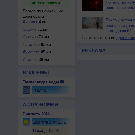
Почему полнол
метеоусловиям
привлекает сам
Погода по ближайшим
аэропортам
Почему астрон
Диполог
4 км
весна наступае
Озамис
71 км
календарной?
Сикихор
73 км
Посмотрите также
другие ин
Пагадиан
83 км
РЕКЛАМА
Думагете
85 км
Илиган
108 км
ВОДОЕМЫ
Температура воды
+27 °C
АСТРОНОМИЯ
7 августа 2026
Долгота дня: 12:27
Восход: 05:39