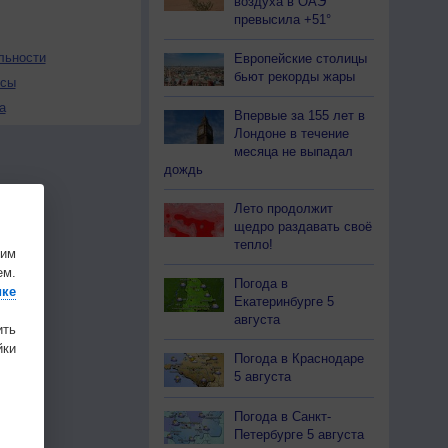
воздуха в ОАЭ
превысила +51°
льности
Европейские столицы
бьют рекорды жары
осы
а
Впервые за 155 лет в
Лондоне в течение
месяца не выпадал
дождь
Лето продолжит
щедро раздавать своё
тепло!
шим
ем.
Погода в
ике
Екатеринбурге 5
августа
ить
ки
Погода в Краснодаре
5 августа
Погода в Санкт-
Петербурге 5 августа