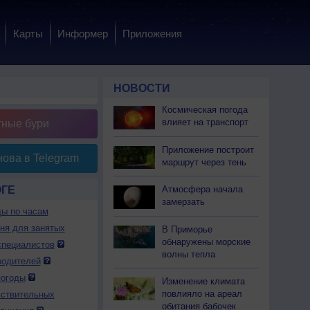
Карты
Информер
Приложения
НОВОСТИ
Космическая погода
влияет на транспорт
тные бури
Приложение построит
ова в Telegram
маршрут через тень
ОГЕ
Атмосфера начала
замерзать
ды по часам
дня для занятых
В Приморье
обнаружены морские
специалистов
волны тепла
водителей
погоды
Изменение климата
повлияло на ареал
вствительных
обитания бабочек