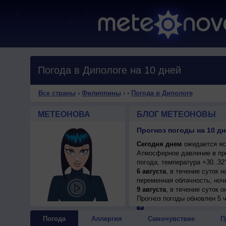
Погода в Дипологе на 10 дней
Все страны
›
Филиппины
›
›
Погода в Дипологе
МЕТЕОНОВА
БЛОГ МЕТЕОНОВЫ
Прогноз погоды на 10 д
Сегодня днем
ожидается ясн
Атмосферное давление в пр
погода, температура +30..32
6 августа
, в течение суток 
переменная облачность; ночь
9 августа
, в течение суток 
возможна гроза; ночью +25..
Прогноз погоды
обновлен 5 
порывы до 9 м/с.
10 августа
, ожидается пере
Погода
Аллергия
Самочувствие
П
гроза; ночью +25..27°, днем