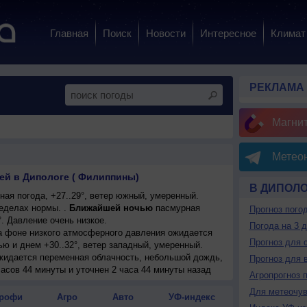
Главная
Поиск
Новости
Интересное
Климат
РЕКЛАМА
Магни
Метеон
ней в Дипологе ( Филиппины)
В ДИПОЛ
ая погода, +27..29°, ветер южный, умеренный.
еделах нормы. .
Ближайшей ночью
пасмурная
Прогноз пого
°. Давление очень низкое.
Погода на 3 
на фоне низкого атмосферного давления ожидается
Прогноз для 
ю и днем +30..32°, ветер западный, умеренный.
ожидается переменная облачность, небольшой дождь,
Прогноз для 
27°, днем +31..33°, ветер западный, сильный,
часов 44 минуты и уточнен 2 часа 44 минуты назад
Агропрогноз 
Для метеочу
менная облачность, небольшой дождь, возможна
рофи
Агро
Авто
УФ-индекс
 +31..33°, ветер юго-западный, умеренный.