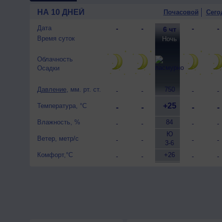
НА 10 ДНЕЙ
Почасовой
Сего
Дата
-
-
-
-
6 чт
-
-
-
-
Время суток
Ночь
Облачность
Осадки
Давление
, мм. рт. ст.
750
-
-
-
-
+25
Температура, °C
-
-
-
-
Влажность, %
84
-
-
-
-
Ю
Ветер, метр/с
-
-
-
-
3-6
Комфорт,°C
+26
-
-
-
-