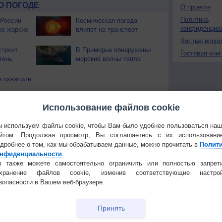
О ПОГОДЕ
О проекте
Политика
 России
Космическая погода
конфиденциа
ые жаркие
влияет на транспорт
Частые вопр
строит
В Приморье обнаружены
Гостевая книг
тень
морские волны тепла
 охватили
Использование файлов cookie
Температура
Облачность
Осадки
 используем файлы cookie, чтобы Вам было удобнее пользоваться на
йтом. Продолжая просмотр, Вы соглашаетесь с их использовани
дробнее о том, как мы обрабатываем данные, можно прочитать в
Полит
нфиденциальности
.
 также можете самостоятельно ограничить или полностью запрет
охранение файлов cookie, изменив соответствующие настрой
зопасности в Вашем веб-браузере.
Принять