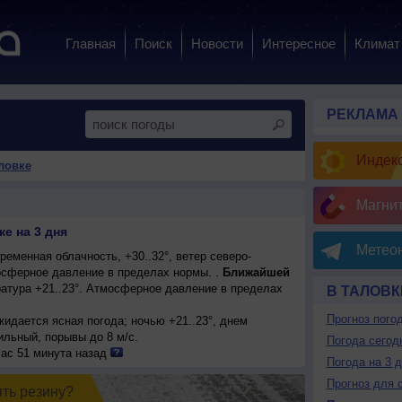
Главная
Поиск
Новости
Интересное
Климат
РЕКЛАМА
Индекс
ловке
Магни
е на 3 дня
Метеон
еменная облачность, +30..32°, ветер северо-
сферное давление в пределах нормы. .
Ближайшей
атура +21..23°. Атмосферное давление в пределах
В ТАЛОВК
Прогноз пого
ожидается ясная погода; ночью +21..23°, днем
сильный, порывы до 8 м/с.
Погода сегод
час 51 минута назад
Погода на 3 
Прогноз для 
ять резинy?