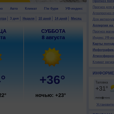
Прогноз пог
Прогноз для 
ро
Авто
Климат
Г/м бури
УФ-индекс
Агропрогноз 
втра
3 дня
Неделя
10 дней
14 дней
Месяц
Для метеочу
Аллергия на
ЦА
СУББОТА
Прогноз магн
ста
8 августа
Индекс УФ-из
Карты погод
Инфографик
Атмосферно
Климат регио
ИНФОРМЕ
°
+36°
22°
ночью: +23°
Установите