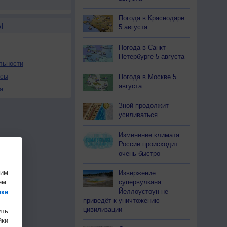
Погода в Краснодаре
Ы
5 августа
Погода в Санкт-
Петербурге 5 августа
льности
осы
Погода в Москве 5
августа
а
Зной продолжит
усиливаться
Изменение климата
России происходит
очень быстро
шим
Извержение
супервулкана
ем.
Йеллоустоун не
ике
приведёт к уничтожению
цивилизации
ить
ки