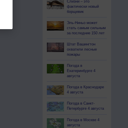
Слизни – это
фактически новый
борщевик
Эль-Ниньо может
стать самым сильным
за последние 150 лет
Штат Вашингтон
охватили лесные
пожары
Погода в
Екатеринбурге 4
августа
Погода в Краснодаре
4 августа
Погода в Санкт-
Петербурге 4 августа
Погода в Москве 4
августа