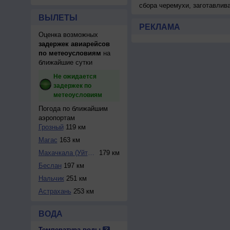
сбора черемухи, заготавлив
ВЫЛЕТЫ
РЕКЛАМА
Оценка возможных
задержек авиарейсов
по метеоусловиям
на
ближайшие сутки
Не ожидается
задержек по
метеоусловиям
Погода по ближайшим
аэропортам
Грозный
119 км
Магас
163 км
Махачкала (Уйташ)
179 км
Беслан
197 км
Нальчик
251 км
Астрахань
253 км
ВОДА
Температура воды