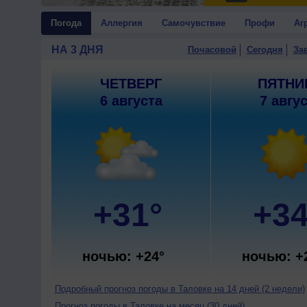
Погода
Аллергия
Самочувствие
Профи
Аг
НА 3 ДНЯ
Почасовой
Сегодня
За
ЧЕТВЕРГ
ПЯТНИ
6 августа
7 авгу
+31°
+34
ночью: +24°
ночью: +
Подробный прогноз погоды в Таловке на 14 дней (2 недели)
Прогноз погоды в Таловке на месяц (30 дней)