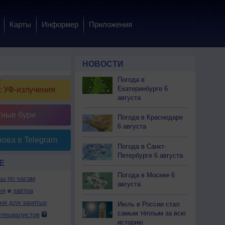
Карты
Информер
Приложения
НОВОСТИ
Погода в
Екатеринбурге 6
 УФ-излучения
августа
тные бури
Погода в Краснодаре
6 августа
ова в Telegram
Погода в Санкт-
Петербурге 6 августа
Е
Погода в Москве 6
ды по часам
августа
ня
и
завтра
дня для занятых
Июль в России стал
самым тёплым за всю
специалистов
историю