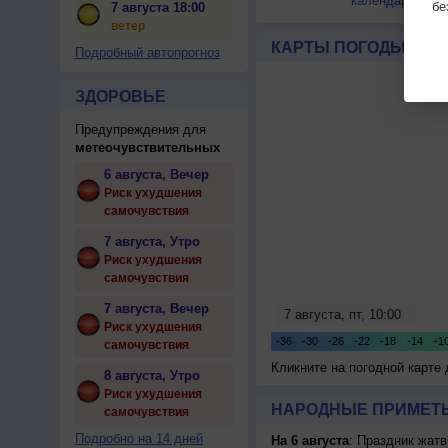
календарной?
бе
7 августа 18:00
ветер
КАРТЫ ПОГОДЫ
Подробный автопрогноз
ЗДОРОВЬЕ
Предупреждения для
метеочувствительных
6 августа, Вечер
Риск ухудшения
самочувствия
7 августа, Утро
Риск ухудшения
самочувствия
7 августа, Вечер
Риск ухудшения
самочувствия
Кликните на погодной карте
8 августа, Утро
Риск ухудшения
НАРОДНЫЕ ПРИМЕТЫ
самочувствия
Подробно на 14 дней
На 6 августа
: Праздник жатв