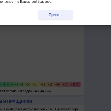
испортить зрение?
зопасности в Вашем веб-браузере.
Температура
Облачность
Осадки
Принять
 для получения подробных данных
 И ПРАЗДНИКИ
ы. Почти повсеместно поспел хлеб. Наступает пора