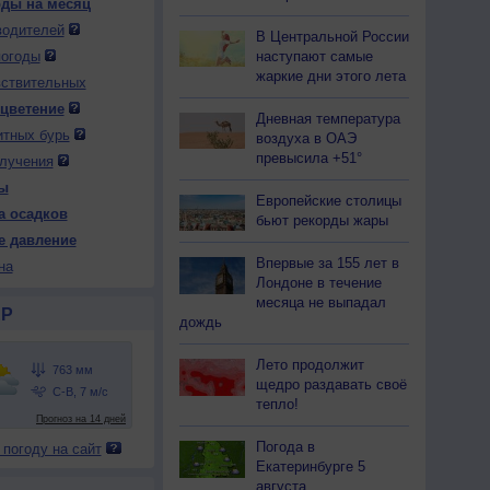
оды на месяц
водителей
В Центральной России
наступают самые
погоды
жаркие дни этого лета
вствительных
 цветение
Дневная температура
итных бурь
воздуха в ОАЭ
превысила +51°
лучения
ы
Европейские столицы
а осадков
бьют рекорды жары
е давление
Впервые за 155 лет в
на
Лондоне в течение
месяца не выпадал
Р
дождь
Лето продолжит
щедро раздавать своё
тепло!
Погода в
 погоду на сайт
Екатеринбурге 5
августа