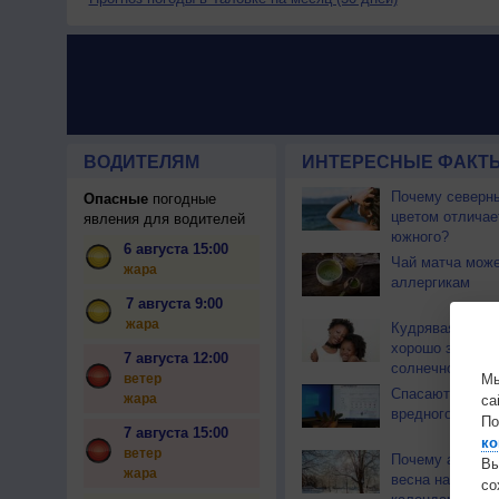
ВОДИТЕЛЯМ
ИНТЕРЕСНЫЕ ФАКТЫ
Почему северны
Опасные
погодные
цветом отличае
явления для водителей
южного?
6 августа 15:00
Чай матча може
жара
аллергикам
7 августа 9:00
жара
Кудрявая шеве
хорошо защища
7 августа 12:00
солнечного уда
ветер
Мы
Спасают ли как
жара
са
вредного излуч
По
7 августа 15:00
ко
ветер
Почему астрон
Вы
жара
весна наступае
с