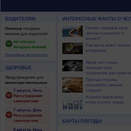
ВОДИТЕЛЯМ
ИНТЕРЕСНЫЕ ФАКТЫ О ЧЕЛ
Почему северный загар
Опасные
погодные
цветом отличается от
явления для водителей
южного?
нет опасных
Чай матча может помочь
погодных явлений
аллергикам
Подробный автопрогноз
Яркий свет ночью
ЗДОРОВЬЕ
повышает риск
психических расстройств
Предупреждения для
Простые способы
метеочувствительных
употреблять меньше
сладкого
7 августа, Ночь
Риск ухудшения
9 разных видов воды,
самочувствия
чтобы утолить жажду
7 августа, День
Риск ухудшения
самочувствия
КАРТЫ ПОГОДЫ
8 августа, Ночь