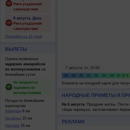
Риск ухудшения
самочувствия
8 августа, День
Риск ухудшения
самочувствия
Подробно на 14 дней
ВЫЛЕТЫ
Оценка возможных
задержек авиарейсов
по метеоусловиям
на
ближайшие сутки
Не ожидается
Кликните на погодной карте для пол
задержек по
метеоусловиям
НАРОДНЫЕ ПРИМЕТЫ И ПР
Погода по ближайшим
На 6 августа
: Праздник жатвы. Почти
аэропортам
сбора черемухи, заготавливают берез
Абингдон
8 км
Оксфорд
10 км
РЕКЛАМА
Чалгров
15 км