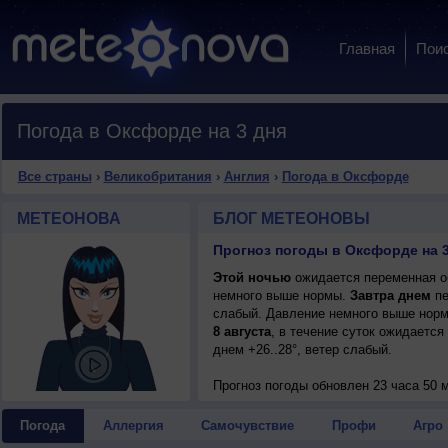
Главная
Пои
Погода в Оксфорде на 3 дня
Все страны
›
Великобритания
›
Англия
›
Погода в Оксфорде
МЕТЕОНОВА
БЛОГ МЕТЕОНОВЫ
Прогноз погоды в Оксфорде на 3
Этой ночью
ожидается переменная об
немного выше нормы.
Завтра днем
пе
слабый. Давление немного выше норм
8 августа
, в течение суток ожидается
днем +26..28°, ветер слабый.
Прогноз погоды
обновлен 23 часа 50 м
Погода
Аллергия
Самочувствие
Профи
Агро