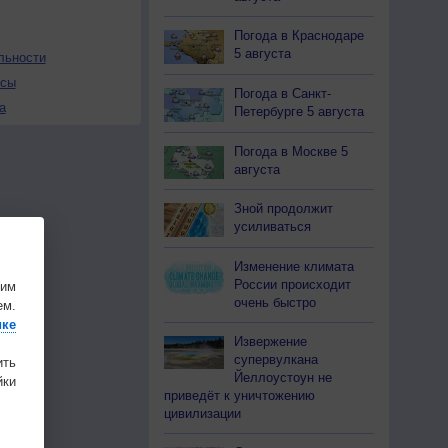
Погода в Краснодаре
5 августа
льности
осы
Погода в Санкт-
а
Петербурге 5 августа
Погода в Москве 5
августа
Зной продолжит
усиливаться
Изменение климата
России происходит
шим
очень быстро
ем.
ике
Извержение
супервулкана
ить
Йеллоустоун не
ки
приведёт к уничтожению
цивилизации