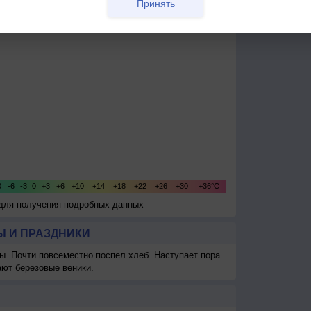
Принять
 для получения подробных данных
 И ПРАЗДНИКИ
ы. Почти повсеместно поспел хлеб. Наступает пора
ают березовые веники.