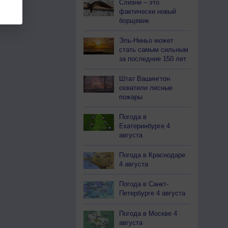
Слизни – это
фактически новый
борщевик
Эль-Ниньо может
стать самым сильным
за последние 150 лет
Штат Вашингтон
охватили лесные
пожары
Погода в
Екатеринбурге 4
августа
Погода в Краснодаре
4 августа
Погода в Санкт-
Петербурге 4 августа
Погода в Москве 4
августа