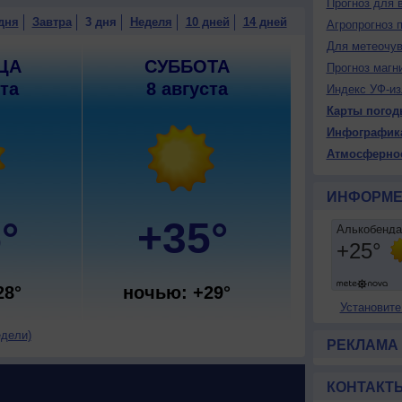
Прогноз для 
дня
Завтра
3 дня
Неделя
10 дней
14 дней
Агропрогноз 
Для метеочу
ЦА
СУББОТА
Прогноз магн
ста
8 августа
Индекс УФ-из
Карты погод
Инфографик
Атмосферно
ИНФОРМЕ
°
+35°
28°
ночью: +29°
Установите
едели)
РЕКЛАМА
КОНТАКТ