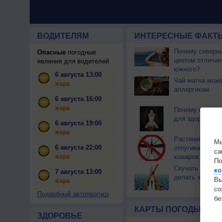
ВОДИТЕЛЯМ
ИНТЕРЕСНЫЕ ФАКТЫ
Почему северны
Опасные
погодные
цветом отличае
явления для водителей
южного?
6 августа 13:00
Чай матча може
жара
аллергикам
6 августа 16:00
жара
Почему плакать
для здоровья?
6 августа 19:00
жара
Растения, кото
Мы
6 августа 22:00
отпугивают мух
са
жара
комаров
По
Скучать полезн
ко
7 августа 13:00
делать это пра
Вы
жара
с
Подробный автопрогноз
бе
КАРТЫ ПОГОДЫ
ЗДОРОВЬЕ