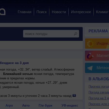
Главная
Поиск
Новости
Интересное
Климат
РЕКЛАМА
Индекс
Магни
бендасе на 3 дня
Метеон
ая погода, +32..34°, ветер слабый. Атмосферное
 .
Ближайшей ночью
ясная погода, температура
ение в пределах нормы.
В АЛЬКО
ожидается ясная погода; ночью +27..29°, днем
Прогноз пого
й, умеренный.
Погода сегод
асов 3 минуты и уточнен 2 часа 3 минуты назад
Погода на 3 
Прогноз для 
Агро
Авто
Г/м бури
УФ-индекс