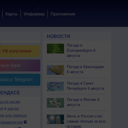
Карты
Информер
Приложения
НОВОСТИ
Погода в
Екатеринбурге 6
 УФ-излучения
августа
тные бури
Погода в Краснодаре
6 августа
ова в Telegram
Погода в Санкт-
Петербурге 6 августа
БЕНДАСЕ
Погода в Москве 6
ды по часам
августа
ня
и
завтра
дня для занятых
Июль в России стал
самым тёплым за всю
специалистов
историю