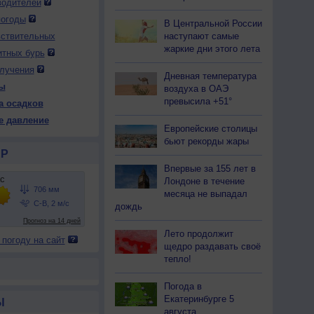
водителей
погоды
В Центральной России
наступают самые
вствительных
жаркие дни этого лета
итных бурь
лучения
Дневная температура
ы
воздуха в ОАЭ
превысила +51°
а осадков
е давление
Европейские столицы
бьют рекорды жары
Р
Впервые за 155 лет в
Лондоне в течение
месяца не выпадал
дождь
Лето продолжит
 погоду на сайт
щедро раздавать своё
тепло!
Погода в
Екатеринбурге 5
Ы
августа