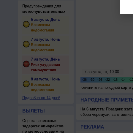
Предупреждения для
метеочувствительных
6 августа, День
Возможны
недомогания
7 августа, Ночь
Возможны
недомогания
7 августа, День
Риск ухудшения
самочувствия
8 августа, Ночь
Возможны
Кликните на погодной карте
недомогания
Подробно на 14 дней
НАРОДНЫЕ ПРИМЕТЫ
На 6 августа
: Праздник жатв
ВЫЛЕТЫ
сбора черемухи, заготавлив
Оценка возможных
задержек авиарейсов
РЕКЛАМА
по метеоусловиям
на