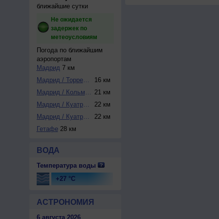
ближайшие сутки
Не ожидается
задержек по
метеоусловиям
Погода по ближайшим
аэропортам
Мадрид
7 км
Мадрид / Торрехон
16 км
Мадрид / Кольмена...
21 км
Мадрид / Куатро-В...
22 км
Мадрид / Куатро-В...
22 км
Гетафе
28 км
ВОДА
Температура воды
+27 °C
АСТРОНОМИЯ
6 августа 2026