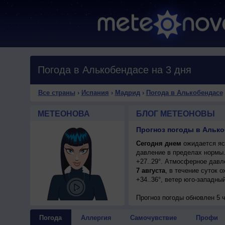
Погода в Алькобендасе на 3 дня
Все страны
›
Испания
›
Мадрид
›
Погода в Алькобендасе
МЕТЕОНОВА
БЛОГ МЕТЕОНОВЫ
Прогноз погоды в Алько
Сегодня днем
ожидается ясн
давление в пределах нормы.
+27..29°. Атмосферное давл
7 августа
, в течение суток 
+34..36°, ветер юго-западны
Прогноз погоды
обновлен 5 ч
Погода
Аллергия
Самочувствие
Профи