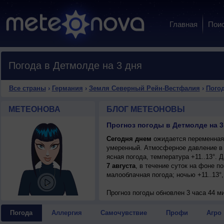
Главная
Пои
Погода в Детмолде на 3 дня
Все страны
›
Германия
›
Земля Северный Рейн-Вестфалия
›
Погод
МЕТЕОНОВА
БЛОГ МЕТЕОНОВЫ
Прогноз погоды в Детмолде на 3
Сегодня днем
ожидается переменная о
умеренный. Атмосферное давление в 
ясная погода, температура +11..13°.
7 августа
, в течение суток на фоне 
малооблачная погода; ночью +11..13°,
Прогноз погоды
обновлен 3 часа 44 м
Погода
Аллергия
Самочувствие
Профи
Агро