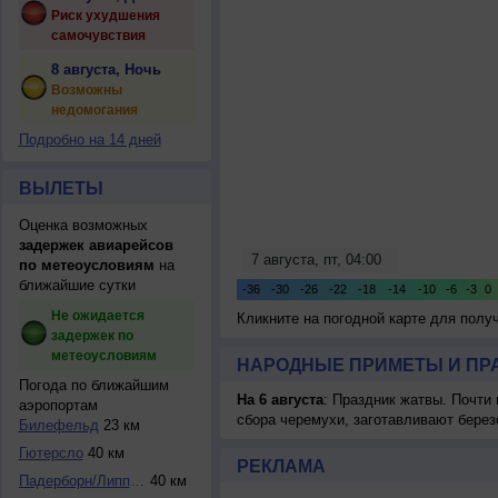
Риск ухудшения
самочувствия
8 августа, Ночь
Возможны
недомогания
Подробно на 14 дней
ВЫЛЕТЫ
Оценка возможных
задержек авиарейсов
по метеоусловиям
на
ближайшие сутки
Не ожидается
Кликните на погодной карте для пол
задержек по
метеоусловиям
НАРОДНЫЕ ПРИМЕТЫ И ПР
Погода по ближайшим
На 6 августа
: Праздник жатвы. Почти
аэропортам
сбора черемухи, заготавливают берез
Билефельд
23 км
Гютерсло
40 км
РЕКЛАМА
Падерборн/Липпшта...
40 км