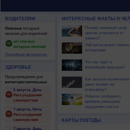
ВОДИТЕЛЯМ
ИНТЕРЕСНЫЕ ФАКТЫ О ЧЕЛ
Почему северный загар
Опасные
погодные
цветом отличается от
явления для водителей
южного?
нет опасных
Чай матча может помочь
погодных явлений
аллергикам
Подробный автопрогноз
Что нас ждёт в
ЗДОРОВЬЕ
ближайшем будущем?
Предупреждения для
Как запуски космических
метеочувствительных
ракет влияют на
атмосферу?
6 августа, День
Риск ухудшения
Избыток свободного
самочувствия
времени уменьшает
ощущение счастья
7 августа, Ночь
Риск ухудшения
самочувствия
КАРТЫ ПОГОДЫ
7 августа, День