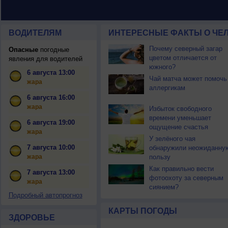
ВОДИТЕЛЯМ
ИНТЕРЕСНЫЕ ФАКТЫ О ЧЕЛ
Почему северный загар
Опасные
погодные
цветом отличается от
явления для водителей
южного?
6 августа 13:00
Чай матча может помочь
жара
аллергикам
6 августа 16:00
жара
Избыток свободного
времени уменьшает
6 августа 19:00
ощущение счастья
жара
У зелёного чая
7 августа 10:00
обнаружили неожиданну
жара
пользу
Как правильно вести
7 августа 13:00
фотоохоту за северным
жара
сиянием?
Подробный автопрогноз
КАРТЫ ПОГОДЫ
ЗДОРОВЬЕ