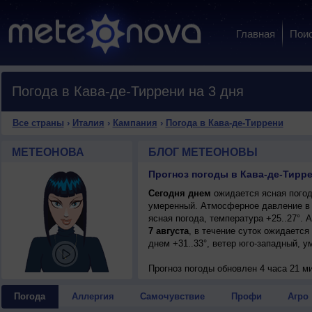
Главная
Пои
Погода в Кава-де-Тиррени на 3 дня
Все страны
›
Италия
›
Кампания
›
Погода в Кава-де-Тиррени
МЕТЕОНОВА
БЛОГ МЕТЕОНОВЫ
Прогноз погоды в Кава-де-Тирре
Сегодня днем
ожидается ясная погода
умеренный. Атмосферное давление в 
ясная погода, температура +25..27°.
7 августа
, в течение суток ожидается
днем +31..33°, ветер юго-западный, у
Прогноз погоды
обновлен 4 часа 21 ми
Погода
Аллергия
Самочувствие
Профи
Агро