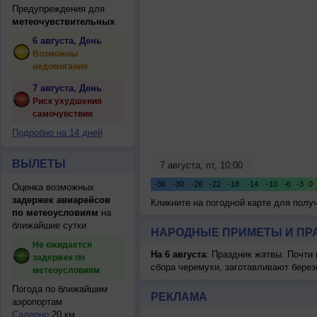
Предупреждения для
метеочувствительных
6 августа, День
Возможны
недомогания
7 августа, День
Риск ухудшения
самочувствия
Подробно на 14 дней
ВЫЛЕТЫ
Оценка возможных
задержек авиарейсов
Кликните на погодной карте для пол
по метеоусловиям
на
ближайшие сутки
НАРОДНЫЕ ПРИМЕТЫ И ПР
Не ожидается
На 6 августа
: Праздник жатвы. Почти
задержек по
сбора черемухи, заготавливают берез
метеоусловиям
Погода по ближайшим
РЕКЛАМА
аэропортам
Салерно
20 км