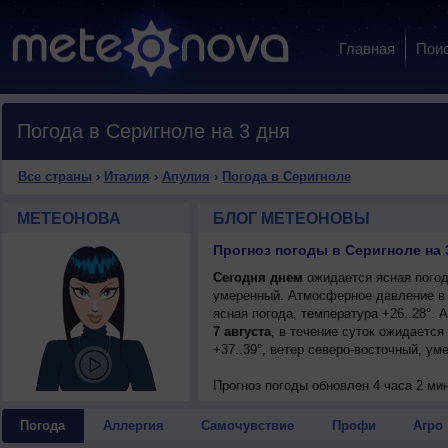
Главная
Пои
Погода в Серигноле на 3 дня
Все страны
›
Италия
›
Апулия
›
Погода в Серигноле
МЕТЕОНОВА
БЛОГ МЕТЕОНОВЫ
Прогноз погоды в Серигноле на 
Сегодня днем
ожидается ясная погода
умеренный. Атмосферное давление в 
ясная погода, температура +26..28°.
7 августа
, в течение суток ожидается
+37..39°, ветер северо-восточный, ум
Прогноз погоды
обновлен 4 часа 2 ми
Погода
Аллергия
Самочувствие
Профи
Агро