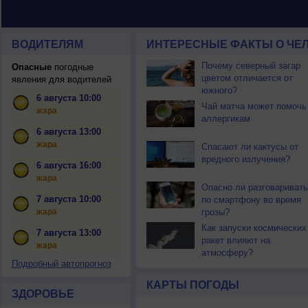
ВОДИТЕЛЯМ
ИНТЕРЕСНЫЕ ФАКТЫ О ЧЕЛ
Почему северный загар
Опасные
погодные
цветом отличается от
явления для водителей
южного?
6 августа 10:00
Чай матча может помочь
жара
аллергикам
6 августа 13:00
жара
Спасают ли кактусы от
вредного излучения?
6 августа 16:00
жара
Опасно ли разговаривать
7 августа 10:00
по смартфону во время
жара
грозы?
Как запуски космических
7 августа 13:00
ракет влияют на
жара
атмосферу?
Подробный автопрогноз
КАРТЫ ПОГОДЫ
ЗДОРОВЬЕ