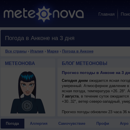
Главная
Пои
Погода в Анконе на 3 дня
Все страны
›
Италия
›
Марке
›
Погода в Анконе
МЕТЕОНОВА
БЛОГ МЕТЕОНОВЫ
Прогноз погоды в Анконе на 3 дн
Сегодня днем
ожидается ясная погода
умеренный. Атмосферное давление в 
ясная погода, температура +26..28°.
7 августа
, в течение суток ожидается
+30..32°, ветер северо-западный, уме
Прогноз погоды
обновлен 23 часа 36 м
Погода
Аллергия
Самочувствие
Профи
Агро