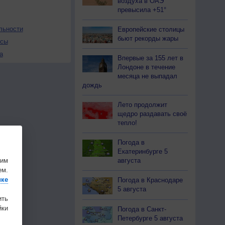
воздуха в ОАЭ
превысила +51°
льности
Европейские столицы
бьют рекорды жары
осы
а
Впервые за 155 лет в
Лондоне в течение
месяца не выпадал
дождь
Лето продолжит
щедро раздавать своё
тепло!
Погода в
Екатеринбурге 5
шим
августа
ем.
ике
Погода в Краснодаре
5 августа
ить
ки
Погода в Санкт-
Петербурге 5 августа