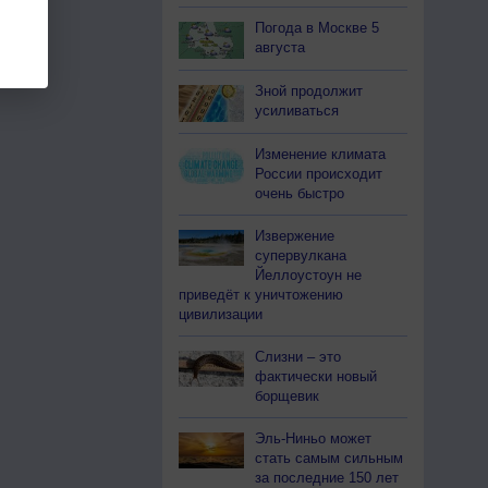
Погода в Москве 5
августа
Зной продолжит
усиливаться
Изменение климата
России происходит
очень быстро
Извержение
супервулкана
Йеллоустоун не
приведёт к уничтожению
цивилизации
Слизни – это
фактически новый
борщевик
Эль-Ниньо может
стать самым сильным
за последние 150 лет