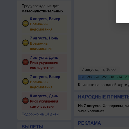
Предупреждения для
метеочувствительных
6 августа, Вечер
Возможны
недомогания
7 августа, Ночь
Возможны
недомогания
7 августа, День
Риск ухудшения
самочувствия
7 августа, Вечер
Возможны
Кликните на погодной карте
недомогания
8 августа, День
НАРОДНЫЕ ПРИМЕТЫ
Риск ухудшения
На 7 августа
: Холодницы, зи
самочувствия
зима холодная.
Подробно на 14 дней
РЕКЛАМА
ВЫЛЕТЫ