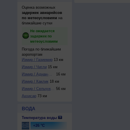
Оценка возможных
задержек авиарейсов
по метеоусловиям
на
ближайшие сутки
Не ожидается
задержек по
метеоусловиям
Погода по ближайшим
аэропортам
Измир / Газиемир
13 км
Измир / Чигли
15 км
Измир / Аднан-Мен...
16 км
Измир / Каклик
18 км
Измир / Сельчук-Э...
56 км
Акхисар
73 км
ВОДА
Температура воды
+26 °C