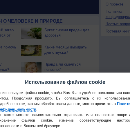
О проекте
Политика
конфиденциа
 О ЧЕЛОВЕКЕ И ПРИРОДЕ
Частые вопр
й загар
Букет сирени вреден для
Гостевая книг
тся от
здоровья
т помочь
Какие месяцы выбирать
для отпуска?
ол
Правда ли смеяться
елье?
полезно?
ть одно и
Использование файлов cookie
Чем лечить
ень?
потрескавшиеся губы?
 используем файлы cookie, чтобы Вам было удобнее пользоваться на
йтом. Продолжая просмотр, Вы соглашаетесь с их использовани
трастить
Действительно ли
стящие
дробнее о том, как мы обрабатываем данные, можно прочитать в
компьютер может
Полит
испортить зрение?
нфиденциальности
.
 также можете самостоятельно ограничить или полностью запрет
охранение файлов cookie, изменив соответствующие настрой
Температура
Облачность
Осадки
зопасности в Вашем веб-браузере.