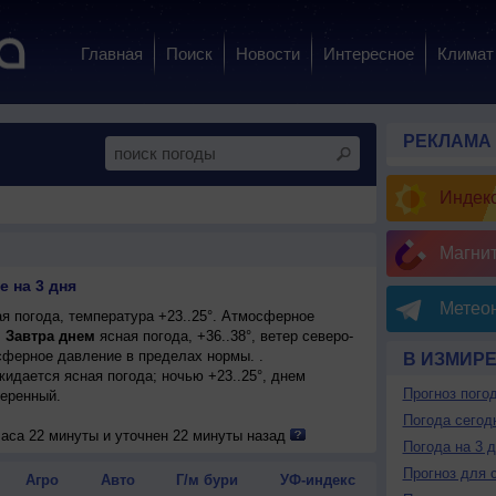
Главная
Поиск
Новости
Интересное
Климат
РЕКЛАМА
Индекс
Магни
 на 3 дня
Метеон
я погода, температура +23..25°. Атмосферное
.
Завтра днем
ясная погода, +36..38°, ветер северо-
ферное давление в пределах нормы. .
В ИЗМИР
ожидается ясная погода; ночью +23..25°, днем
Прогноз пого
меренный.
Погода сегод
часа 22 минуты и уточнен 22 минуты назад
Погода на 3 
Прогноз для 
Агро
Авто
Г/м бури
УФ-индекс