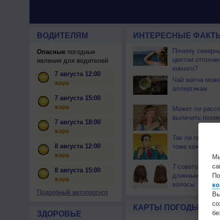
ВОДИТЕЛЯМ
ИНТЕРЕСНЫЕ ФАКТЫ
Почему северны
Опасные
погодные
цветом отличае
явления для водителей
южного?
7 августа 12:00
Чай матча може
жара
аллергикам
7 августа 15:00
жара
Может ли расс
вылечить похм
7 августа 18:00
жара
Так ли плохо ес
8 августа 12:00
тоже каждый д
жара
Мы
са
7 советов как о
8 августа 15:00
длинные и бле
По
жара
волосы
ко
Подробный автопрогноз
Вы
с
КАРТЫ ПОГОДЫ
бе
ЗДОРОВЬЕ