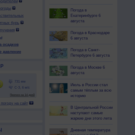
водителей
погоды
Погода в
Екатеринбурге 6
вствительных
августа
итных бурь
лучения
Погода в Краснодаре
ы
6 августа
а осадков
Погода в Санкт-
е давление
Петербурге 6 августа
Р
Погода в Москве 6
августа
Июль в России стал
самым тёплым за всю
историю
 погоду на сайт
В Центральной России
наступают самые
жаркие дни этого лета
Ы
Дневная температура