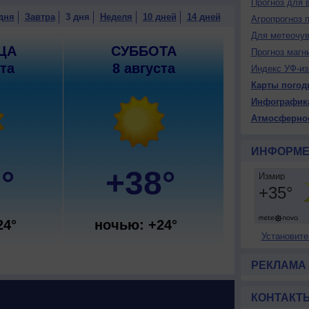
Прогноз для 
дня
Завтра
3 дня
Неделя
10 дней
14 дней
Агропрогноз 
Для метеочу
ЦА
СУББОТА
Прогноз магн
ста
8 августа
Индекс УФ-из
Карты погод
Инфографик
Атмосферно
ИНФОРМЕ
°
+38°
24°
ночью: +24°
Установите
РЕКЛАМА
КОНТАКТ