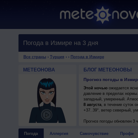
Погода в Измире на 3 дня
Все страны
›
Турция
›
›
Погода в Измире
МЕТЕОНОВА
БЛОГ МЕТЕОНОВЫ
Прогноз погоды в Измире
Этой ночью
ожидается ясна
давление в пределах нормы
западный, умеренный. Атмос
8 августа
, в течение суток 
+37..39°, ветер северный, у
Прогноз погоды
обновлен 3 
Погода
Аллергия
Самочувствие
Профи