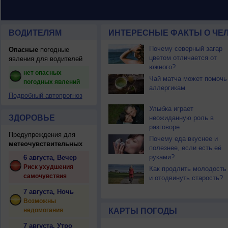
ВОДИТЕЛЯМ
ИНТЕРЕСНЫЕ ФАКТЫ О ЧЕЛ
Почему северный загар
Опасные
погодные
цветом отличается от
явления для водителей
южного?
нет опасных
Чай матча может помочь
погодных явлений
аллергикам
Подробный автопрогноз
Улыбка играет
ЗДОРОВЬЕ
неожиданную роль в
разговоре
Предупреждения для
Почему еда вкуснее и
метеочувствительных
полезнее, если есть её
руками?
6 августа, Вечер
Риск ухудшения
Как продлить молодость
самочувствия
и отодвинуть старость?
7 августа, Ночь
Возможны
недомогания
КАРТЫ ПОГОДЫ
7 августа, Утро