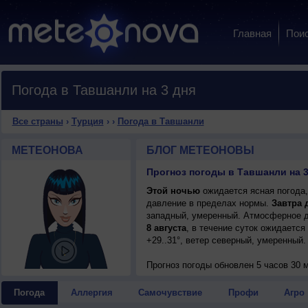
Главная
Пои
Погода в Тавшанли на 3 дня
Все страны
›
Турция
›
›
Погода в Тавшанли
МЕТЕОНОВА
БЛОГ МЕТЕОНОВЫ
Прогноз погоды в Тавшанли на 3
Этой ночью
ожидается ясная погода,
давление в пределах нормы.
Завтра 
западный, умеренный. Атмосферное д
8 августа
, в течение суток ожидается
+29..31°, ветер северный, умеренный.
Прогноз погоды
обновлен 5 часов 30 м
Погода
Аллергия
Самочувствие
Профи
Агро