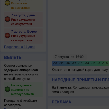
Возможны
недомогания
7 августа, День
Риск ухудшения
самочувствия
7 августа, Вечер
Риск ухудшения
самочувствия
Подробно на 14 дней
ВЫЛЕТЫ
Оценка возможных
Кликните на погодной карте для пол
задержек авиарейсов
по метеоусловиям
на
ближайшие сутки
НАРОДНЫЕ ПРИМЕТЫ И ПР
Не ожидается
На 7 августа
: Холодницы, зимоуказат
задержек по
зима холодная.
метеоусловиям
Погода по ближайшим
РЕКЛАМА
аэропортам