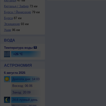
Кютахья
47 км
Кютахья / Зафер
73 км
Бурса / Йенисехир
79 км
Бурса
87 км
Эскишехир
93 км
Ушак
96 км
ВОДА
Температура воды
+26 °C
АСТРОНОМИЯ
6 августа 2026
Долгота дня: 14:03
Восход: 06:06
Заход: 20:09
24-й лунный день