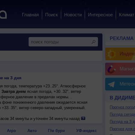
Главная
Поиск
Новости
Интересное
Климат
РЕКЛАМА
Индекс
Магни
е на 3 дня
Метеон
я погода, температура +23..25°. Атмосферное
.
Завтра днем
ясная погода, +30..32°, ветер
ферное давление в пределах нормы. .
В ДИДИМ
на фоне пониженного давления ожидается ясная
Прогноз пого
м +33..35°, ветер северо-западный, умеренный.
Погода сегод
часов 34 минуты и уточнен 34 минуты назад
Погода на 3 
Прогноз для 
Агро
Авто
Г/м бури
УФ-индекс