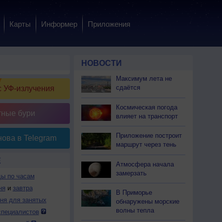
Карты
Информер
Приложения
НОВОСТИ
Максимум лета не
сдаётся
 УФ-излучения
Космическая погода
тные бури
влияет на транспорт
Приложение построит
ова в Telegram
маршрут через тень
Е
Атмосфера начала
замерзать
ды по часам
ня
и
завтра
В Приморье
дня для занятых
обнаружены морские
волны тепла
специалистов