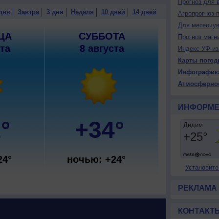
Прогноз для 
дня
Завтра
3 дня
Неделя
10 дней
14 дней
Агропрогноз 
Для метеочу
ЦА
СУББОТА
Прогноз магн
ста
8 августа
Индекс УФ-из
Карты погод
Инфографик
Атмосферно
ИНФОРМЕ
°
+34°
24°
ночью: +24°
Установите
РЕКЛАМА
КОНТАКТ