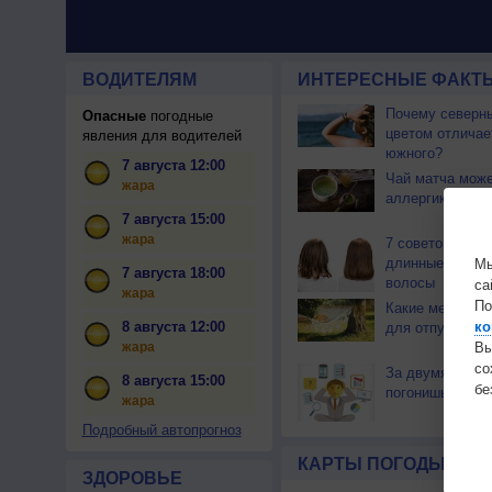
ВОДИТЕЛЯМ
ИНТЕРЕСНЫЕ ФАКТЫ
Почему северны
Опасные
погодные
цветом отличае
явления для водителей
южного?
7 августа 12:00
Чай матча може
жара
аллергикам
7 августа 15:00
жара
7 советов как о
длинные и бле
Мы
7 августа 18:00
волосы
са
жара
По
Какие месяцы в
ко
8 августа 12:00
для отпуска?
Вы
жара
с
За двумя зайца
8 августа 15:00
бе
погонишься...
жара
Подробный автопрогноз
КАРТЫ ПОГОДЫ
ЗДОРОВЬЕ