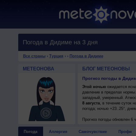
Погода в Дидиме на 3 дня
Все страны
›
Турция
›
›
Погода в Дидиме
МЕТЕОНОВА
БЛОГ МЕТЕОНОВЫ
Прогноз погоды в Дидим
Этой ночью
ожидается ясна
давление в пределах нормы
западный, умеренный. Атмос
8 августа
, в течение суток 
погода; ночью +23..25°, дне
Прогноз погоды
обновлен 6 
Погода
Аллергия
Самочувствие
Профи