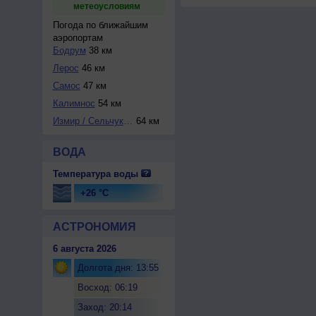
метеоусловиям
Погода по ближайшим
аэропортам
Бодрум
38 км
Лерос
46 км
Самос
47 км
Калимнос
54 км
Измир / Сельчук-Э...
64 км
ВОДА
Температура воды
+26 °C
АСТРОНОМИЯ
6 августа 2026
Долгота дня: 13:55
Восход: 06:19
Заход: 20:14