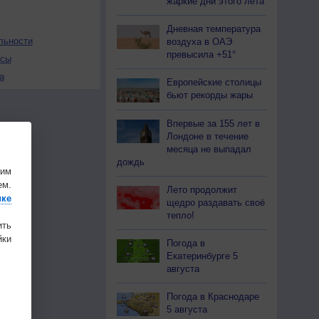
жаркие дни этого лета
Дневная температура
льности
воздуха в ОАЭ
превысила +51°
осы
а
Европейские столицы
бьют рекорды жары
Впервые за 155 лет в
Лондоне в течение
месяца не выпадал
дождь
шим
ем.
Лето продолжит
ике
щедро раздавать своё
тепло!
ить
ки
Погода в
Екатеринбурге 5
августа
Погода в Краснодаре
5 августа