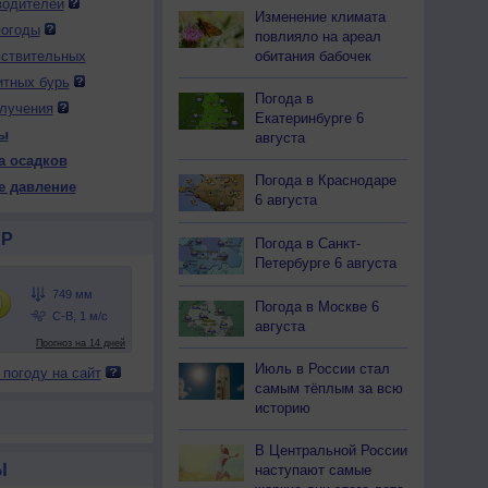
водителей
Изменение климата
погоды
повлияло на ареал
вствительных
обитания бабочек
итных бурь
Погода в
лучения
Екатеринбурге 6
ы
августа
а осадков
Погода в Краснодаре
е давление
6 августа
Р
Погода в Санкт-
Петербурге 6 августа
Погода в Москве 6
августа
Июль в России стал
 погоду на сайт
самым тёплым за всю
историю
В Центральной России
Ы
наступают самые