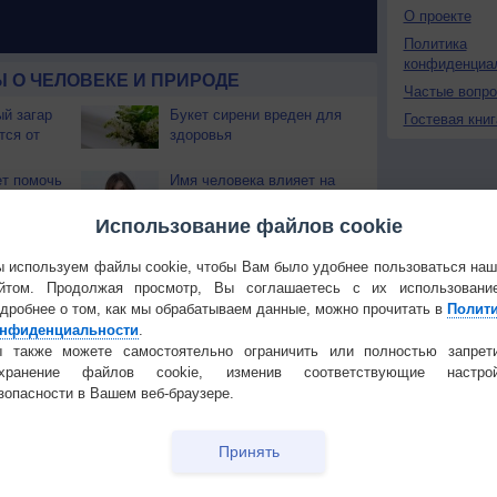
О проекте
Политика
конфиденциа
 О ЧЕЛОВЕКЕ И ПРИРОДЕ
Частые вопр
й загар
Букет сирени вреден для
Гостевая книг
тся от
здоровья
т помочь
Имя человека влияет на
его внешность
Использование файлов cookie
трастить
У зелёного чая
стящие
обнаружили неожиданную
 используем файлы cookie, чтобы Вам было удобнее пользоваться на
пользу
йтом. Продолжая просмотр, Вы соглашаетесь с их использовани
дробнее о том, как мы обрабатываем данные, можно прочитать в
Полит
ыбирать
Кому нельзя есть
нфиденциальности
.
мандарины?
 также можете самостоятельно ограничить или полностью запрет
охранение файлов cookie, изменив соответствующие настрой
ми
Почему северные сияния
зопасности в Вашем веб-браузере.
разного цвета?
Принять
Температура
Облачность
Осадки