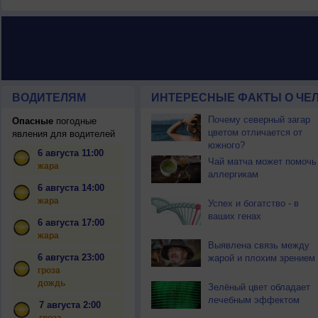
ВОДИТЕЛЯМ
ИНТЕРЕСНЫЕ ФАКТЫ О ЧЕЛ
Почему северный загар
Опасные
погодные
цветом отличается от
явления для водителей
южного?
6 августа 11:00
Чай матча может помочь
жара
аллергикам
6 августа 14:00
жара
Успех и богатство - в
ваших генах
6 августа 17:00
жара
Выявлена связь между
6 августа 23:00
жарой и плохим зрением
гроза
дождь
Зелёный цвет обладает
лечебным эффектом
7 августа 2:00