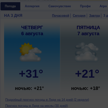
Погода
Аллергия
Самочувствие
Профи
Агро
НА 3 ДНЯ
Почасовой
Сегодня
Завтра
3 
ЧЕТВЕРГ
ПЯТНИЦА
6 августа
7 августа
+31°
+21°
ночью: +21°
ночью: +18°
Подробный прогноз погоды в Лиде на 14 дней (2 недели)
Прогноз погоды в Лиде на месяц (30 дней)