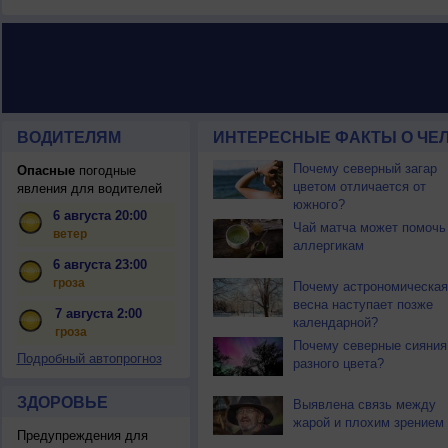
ВОДИТЕЛЯМ
ИНТЕРЕСНЫЕ ФАКТЫ О ЧЕЛ
Почему северный загар
Опасные
погодные
цветом отличается от
явления для водителей
южного?
6 августа 20:00
Чай матча может помочь
ветер
аллергикам
6 августа 23:00
гроза
Почему астрономическая
весна наступает позже
7 августа 2:00
календарной?
гроза
Почему северные сияния
Подробный автопрогноз
разного цвета?
ЗДОРОВЬЕ
Выявлена связь между
жарой и плохим зрением
Предупреждения для