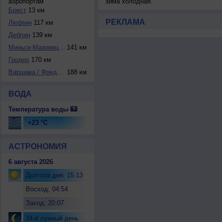
аэропортам
зима холодная.
Брест
13 км
РЕКЛАМА
Люблин
117 км
Деблин
139 км
Миньск-Мазовецкий
141 км
Гродно
170 км
Варшава / Фредери...
188 км
ВОДА
Температура воды
+23 °C
АСТРОНОМИЯ
6 августа 2026
Долгота дня: 15:13
Восход: 04:54
Заход: 20:07
24-й лунный день