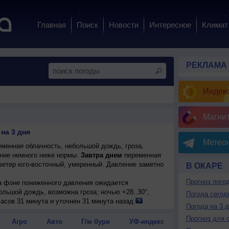
Главная
Поиск
Новости
Интересное
Климат
РЕКЛАМА
Индекс
Магни
на 3 дня
Метеон
менная облачность, небольшой дождь, гроза,
ение немного ниже нормы.
Завтра днем
переменная
, ветер юго-восточный, умеренный. Давление заметно
В ОКАРЕ
Прогноз пого
на фоне пониженного давления ожидается
ольшой дождь, возможна гроза; ночью +28..30°,
Погода сегод
ный, умеренный.
асов 31 минута и уточнен 31 минута назад
Погода на 3 
Прогноз для 
Агро
Авто
Г/м бури
УФ-индекс