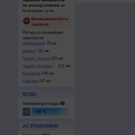
по метеоусловиям
на
ближайшие сутки
Велика вероятность
задержек
Погода по ближайшим
аэропортам
Фейсалабад
75 км
Шоркот
111 км
Лахор / Уолтон
115 км
Лахор / Аллама Ик...
121 км
Бхатинда
139 км
Саргода
157 км
ВОДА
Температура воды
+29 °C
АСТРОНОМИЯ