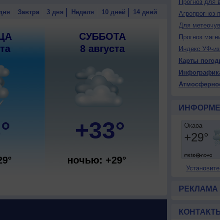
Прогноз для 
дня
Завтра
3 дня
Неделя
10 дней
14 дней
Агропрогноз 
Для метеочу
ЦА
СУББОТА
Прогноз магн
ста
8 августа
Индекс УФ-из
Карты погод
Инфографик
Атмосферно
ИНФОРМЕ
°
+33°
29°
ночью: +29°
Установите
РЕКЛАМА
КОНТАКТ