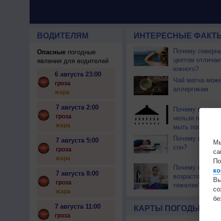
ВОДИТЕЛЯМ
ИНТЕРЕСНЫЕ ФАКТЫ
Почему северны
Опасные
погодные
цветом отличае
явления для водителей
южного?
6 августа 23:00
Чай матча може
гроза
аллергикам
жара
7 августа 2:00
Почему во врем
гроза
нельзя принима
жара
мыть посуду?
Почему в жару 
7 августа 5:00
Мы
сон?
гроза
са
жара
По
Почему похмел
ко
7 августа 8:00
возрастом стан
Вы
гроза
тяжелее?
с
жара
бе
7 августа 11:00
КАРТЫ ПОГОДЫ
гроза