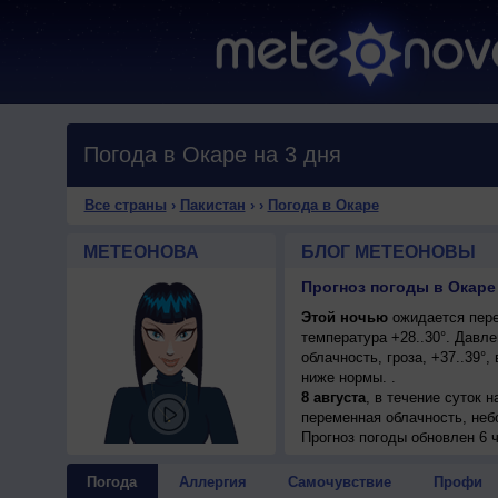
Погода в Окаре на 3 дня
Все страны
›
Пакистан
›
›
Погода в Окаре
МЕТЕОНОВА
БЛОГ МЕТЕОНОВЫ
Прогноз погоды в Окаре 
Этой ночью
ожидается пере
температура +28..30°. Давл
облачность, гроза, +37..39°
ниже нормы. .
8 августа
, в течение суток 
переменная облачность, неб
днем +32..34°, ветер восточ
Прогноз погоды
обновлен 6 ч
Погода
Аллергия
Самочувствие
Профи