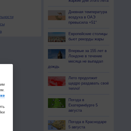
жаркие дни этого лета
Дневная температура
льности
воздуха в ОАЭ
превысила +51°
осы
а
Европейские столицы
бьют рекорды жары
Впервые за 155 лет в
Лондоне в течение
месяца не выпадал
дождь
Лето продолжит
щедро раздавать своё
шим
тепло!
ем.
ике
Погода в
Екатеринбурге 5
ить
августа
ки
Погода в Краснодаре
5 августа