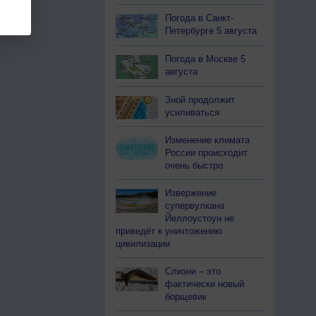
Погода в Санкт-
Петербурге 5 августа
Погода в Москве 5
августа
Зной продолжит
усиливаться
Изменение климата
России происходит
очень быстро
Извержение
супервулкана
Йеллоустоун не
приведёт к уничтожению
цивилизации
Слизни – это
фактически новый
борщевик