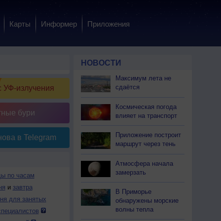
Карты
Информер
Приложения
НОВОСТИ
Максимум лета не
сдаётся
 УФ-излучения
Космическая погода
тные бури
влияет на транспорт
Приложение построит
ова в Telegram
маршрут через тень
Атмосфера начала
замерзать
ды по часам
ня
и
завтра
В Приморье
дня для занятых
обнаружены морские
волны тепла
специалистов