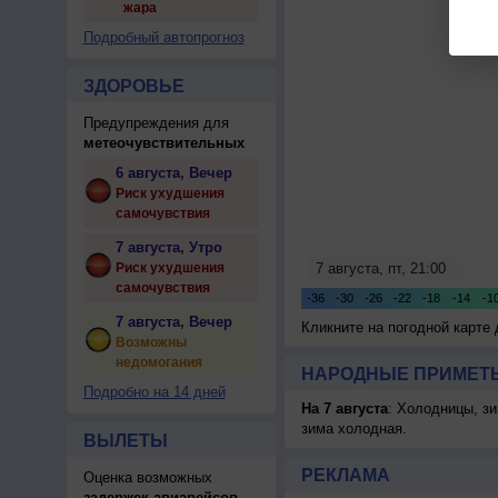
жара
Подробный автопрогноз
ЗДОРОВЬЕ
Предупреждения для
метеочувствительных
6 августа, Вечер
Риск ухудшения
самочувствия
7 августа, Утро
Риск ухудшения
самочувствия
7 августа, Вечер
Кликните на погодной карте
Возможны
недомогания
НАРОДНЫЕ ПРИМЕТЫ
Подробно на 14 дней
На 7 августа
: Холодницы, зи
зима холодная.
ВЫЛЕТЫ
РЕКЛАМА
Оценка возможных
задержек авиарейсов