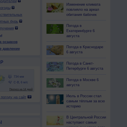
водителей
Изменение климата
погоды
повлияло на ареал
вствительных
обитания бабочек
итных бурь
Погода в
лучения
Екатеринбурге 6
ы
августа
а осадков
Погода в Краснодаре
е давление
6 августа
Р
Погода в Санкт-
Петербурге 6 августа
Погода в Москве 6
августа
Июль в России стал
 погоду на сайт
самым тёплым за всю
историю
В Центральной России
Ы
наступают самые