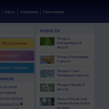
Карты
Информер
Приложения
НОВОСТИ
Погода в
Екатеринбурге 6
 УФ-излучения
августа
тные бури
Погода в Краснодаре
6 августа
ова в Telegram
Погода в Санкт-
Петербурге 6 августа
ХАМАНЕ
Погода в Москве 6
ды по часам
августа
ня
и
завтра
дня для занятых
Июль в России стал
самым тёплым за всю
специалистов
историю