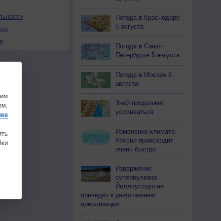
льности
Погода в Краснодаре
5 августа
осы
а
Погода в Санкт-
Петербурге 5 августа
Погода в Москве 5
августа
шим
Зной продолжит
ем.
усиливаться
ике
Изменение климата
ить
России происходит
ки
очень быстро
Извержение
супервулкана
Йеллоустоун не
приведёт к уничтожению
цивилизации