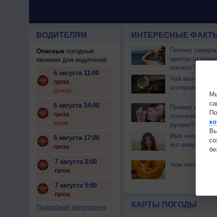
ВОДИТЕЛЯМ
ИНТЕРЕСНЫЕ ФАКТЫ
Почему северны
Опасные
погодные
цветом отличае
явления для водителей
южного?
6 августа 11:00
Чай матча може
гроза
аллергикам
дождь
Мы
са
6 августа 14:00
Почему еда вку
По
гроза
полезнее, если 
ко
жара
руками?
Вы
Имя человека в
6 августа 17:00
с
его внешность
гроза
бе
7 августа 2:00
Чем полезна ты
гроза
7 августа 5:00
гроза
КАРТЫ ПОГОДЫ
Подробный автопрогноз