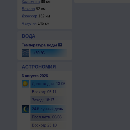
Калькутта
88 км
Бехала
92 км
Джессор
132 км
Чакулия
146 км
ВОДА
Температура воды
+30 °C
АСТРОНОМИЯ
6 августа 2026
Долгота дня: 13:06
Восход: 05:11
Заход: 18:17
24-й лунный день
Посл.четв. 06/08
Восход: 23:10