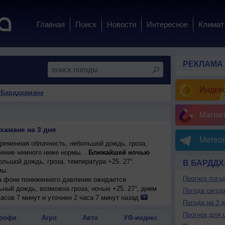
Главная
Поиск
Новости
Интересное
Климат
РЕКЛАМА
Индекс
 Барддхамане
Магни
хамане на 3 дня
Метеон
ременная облачность, небольшой дождь, гроза,
ление немного ниже нормы. .
Ближайшей ночью
льшой дождь, гроза, температура +25..27°.
В БАРДД
мы.
Прогноз пого
на фоне пониженного давления ожидается
ьный дождь, возможна гроза; ночью +25..27°, днем
Погода сегод
асов 7 минут и уточнен 2 часа 7 минут назад
Погода на 3 
Прогноз для 
рофи
Агро
Авто
УФ-индекс