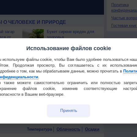
Политика
конфиденциа
Частые вопр
 О ЧЕЛОВЕКЕ И ПРИРОДЕ
Гостевая книг
й загар
Букет сирени вреден для
тся от
здоровья
Использование файлов cookie
т помочь
Для чего нужны шторы?
 используем файлы cookie, чтобы Вам было удобнее пользоваться на
йтом. Продолжая просмотр, Вы соглашаетесь с их использовани
снее и
Почему в ненастье
дробнее о том, как мы обрабатываем данные, можно прочитать в
Полит
есть её
хочется спать?
нфиденциальности
.
 также можете самостоятельно ограничить или полностью запрет
лияет на
Пение птиц позитивно
охранение файлов cookie, изменив соответствующие настрой
влияет на самочувствие
зопасности в Вашем веб-браузере.
людей
ква?
Почему люди делятся на
правшей и левшей?
Принять
Температура
Облачность
Осадки