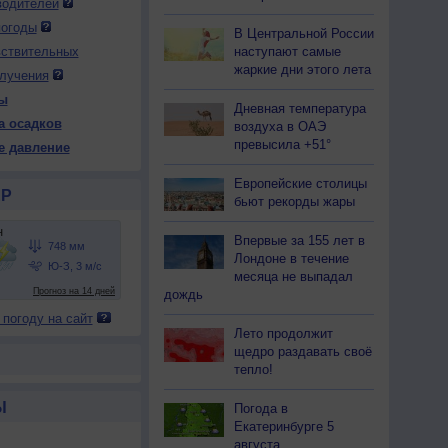
водителей
погоды
В Центральной России
наступают самые
вствительных
жаркие дни этого лета
лучения
ы
Дневная температура
а осадков
воздуха в ОАЭ
превысила +51°
е давление
Европейские столицы
Р
бьют рекорды жары
Впервые за 155 лет в
Лондоне в течение
месяца не выпадал
дождь
 погоду на сайт
Лето продолжит
щедро раздавать своё
тепло!
Ы
Погода в
Екатеринбурге 5
августа