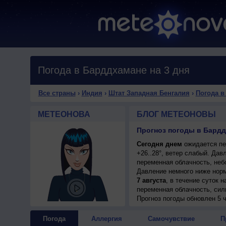
Погода в Барддхамане на 3 дня
Все страны
›
Индия
›
Штат Западная Бенгалия
›
Погода в
МЕТЕОНОВА
БЛОГ МЕТЕОНОВЫ
Прогноз погоды в Бардд
Сегодня днем
ожидается пе
+26..28°, ветер слабый. Дав
переменная облачность, небо
Давление немного ниже нор
7 августа
, в течение суток 
переменная облачность, сил
+28..30°, ветер слабый.
Прогноз погоды
обновлен 5 ч
Погода
Аллергия
Самочувствие
П