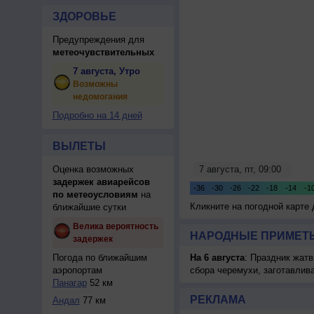
ЗДОРОВЬЕ
Предупреждения для
метеочувствительных
7 августа, Утро
Возможны
недомогания
Подробно на 14 дней
ВЫЛЕТЫ
Оценка возможных
задержек авиарейсов
по метеоусловиям
на
Кликните на погодной карте
ближайшие сутки
Велика вероятность
НАРОДНЫЕ ПРИМЕТЫ
задержек
Погода по ближайшим
На 6 августа
: Праздник жатв
аэропортам
сбора черемухи, заготавлив
Панагар
52 км
РЕКЛАМА
Андал
77 км