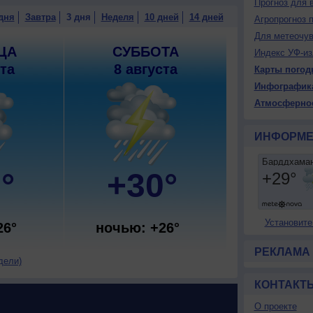
Прогноз для 
дня
Завтра
3 дня
Неделя
10 дней
14 дней
Агропрогноз 
Для метеочу
ЦА
СУББОТА
Индекс УФ-из
ста
8 августа
Карты погод
Инфографик
Атмосферно
ИНФОРМЕ
°
+30°
Установите
26°
ночью: +26°
РЕКЛАМА
дели)
КОНТАКТ
О проекте