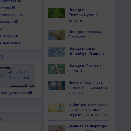
водителей
погоды
Погода в
Екатеринбурге 6
вствительных
августа
лучения
ы
Погода в Краснодаре
а осадков
6 августа
е давление
Погода в Санкт-
Петербурге 6 августа
Р
Погода в Москве 6
августа
Июль в России стал
самым тёплым за всю
историю
 погоду на сайт
В Центральной России
наступают самые
жаркие дни этого лета
Ы
Дневная температура