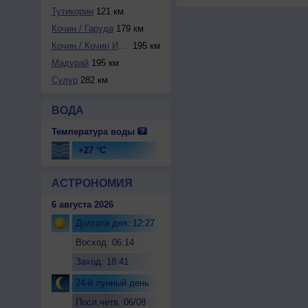
Тутикорин
121 км
Кочин / Гаруда
179 км
Кочин / Кочин Инт...
195 км
Мадурай
195 км
Сулур
282 км
ВОДА
Температура воды
+27 °C
АСТРОНОМИЯ
6 августа 2026
Долгота дня: 12:27
Восход: 06:14
Заход: 18:41
24-й лунный день
Посл.четв. 06/08