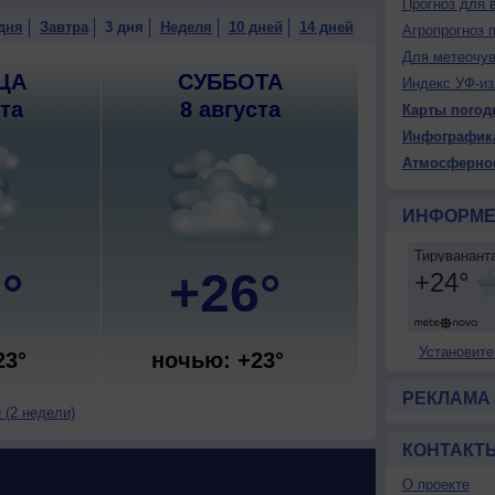
Прогноз для 
дня
Завтра
3 дня
Неделя
10 дней
14 дней
Агропрогноз 
Для метеочу
ЦА
СУББОТА
Индекс УФ-из
ста
8 августа
Карты погод
Инфографик
Атмосферно
ИНФОРМЕ
°
+26°
Установите
23°
ночью: +23°
РЕКЛАМА
 (2 недели)
КОНТАКТ
О проекте