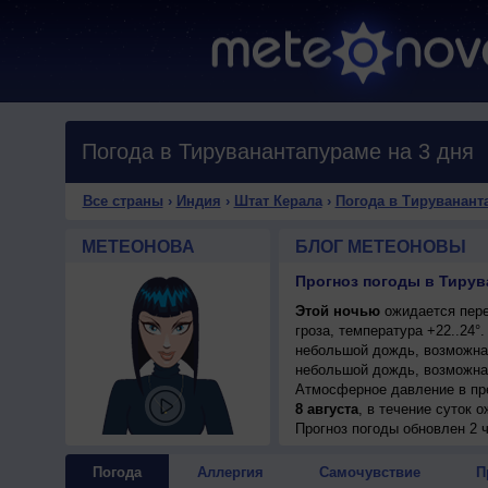
Погода в Тируванантапураме на 3 дня
Все страны
›
Индия
›
Штат Керала
›
Погода в Тируванант
МЕТЕОНОВА
БЛОГ МЕТЕОНОВЫ
Прогноз погоды в Тирув
Этой ночью
ожидается пере
гроза, температура +22..24°
небольшой дождь, возможна 
небольшой дождь, возможна г
Атмосферное давление в пр
8 августа
, в течение суток 
возможна гроза; ночью +22..
Прогноз погоды
обновлен 2 
умеренный.
Погода
Аллергия
Самочувствие
П