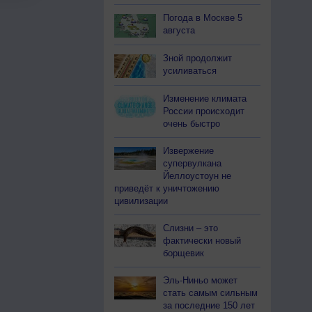
Погода в Москве 5
августа
Зной продолжит
усиливаться
Изменение климата
России происходит
очень быстро
Извержение
супервулкана
Йеллоустоун не
приведёт к уничтожению
цивилизации
Слизни – это
фактически новый
борщевик
Эль-Ниньо может
стать самым сильным
за последние 150 лет