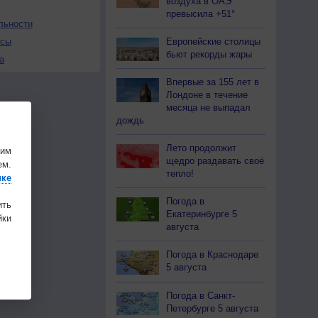
воздуха в ОАЭ
превысила +51°
льности
Европейские столицы
осы
бьют рекорды жары
а
Впервые за 155 лет в
Лондоне в течение
месяца не выпадал
дождь
Лето продолжит
шим
щедро раздавать своё
ем.
тепло!
ике
Погода в
ить
Екатеринбурге 5
ки
августа
Погода в Краснодаре
5 августа
Погода в Санкт-
Петербурге 5 августа