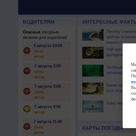
ВОДИТЕЛЯМ
ИНТЕРЕСНЫЕ ФАКТЫ
Почему северны
Опасные
погодные
цветом отличае
явления для водителей
южного?
6 августа 23:00
Чай матча може
гроза
аллергикам
ветер
Мы
7 августа 2:00
Зелёный цвет о
са
гроза
лечебным эфф
По
ветер
ко
Какие месяцы в
7 августа 5:00
Вы
для отпуска?
гроза
с
ветер
бе
Кому мороз не
7 августа 8:00
ветер
7 августа 11:00
гроза
КАРТЫ ПОГОДЫ
ветер