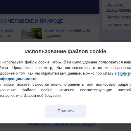
Политика
конфиденциа
Частые вопр
 О ЧЕЛОВЕКЕ И ПРИРОДЕ
Гостевая книг
й загар
Букет сирени вреден для
тся от
здоровья
т помочь
Как стать долгожителем?
Использование файлов cookie
 используем файлы cookie, чтобы Вам было удобнее пользоваться на
бладает
Кому нельзя есть
йтом. Продолжая просмотр, Вы соглашаетесь с их использовани
ектом
мандарины?
дробнее о том, как мы обрабатываем данные, можно прочитать в
Полит
нфиденциальности
.
ыбирать
Почему детям не
 также можете самостоятельно ограничить или полностью запрет
рекомендуется веганская
охранение файлов cookie, изменив соответствующие настрой
диета?
зопасности в Вашем веб-браузере.
страшен?
Как избавиться от боли в
колене?
Принять
Температура
Облачность
Осадки