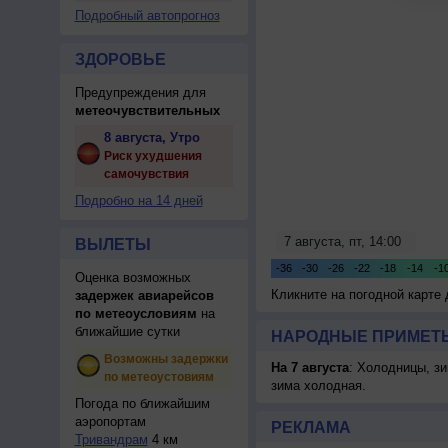
Подробный автопрогноз
ЗДОРОВЬЕ
Предупреждения для
метеочувствительных
8 августа, Утро
Риск ухудшения
самочувствия
Подробно на 14 дней
ВЫЛЕТЫ
Оценка возможных
Кликните на погодной карте
задержек авиарейсов
по метеоусловиям
на
ближайшие сутки
НАРОДНЫЕ ПРИМЕТЫ
Возможны задержки
На 7 августа
: Холодницы, зи
по метеоустовиям
зима холодная.
Погода по ближайшим
аэропортам
РЕКЛАМА
Тривандрам
4 км