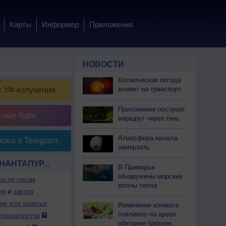
Карты
Информер
Приложения
НОВОСТИ
Космическая погода
влияет на транспорт
 УФ-излучения
Приложение построит
тные бури
маршрут через тень
Атмосфера начала
ова в Telegram
замерзать
НАНТАПУР...
В Приморье
обнаружены морские
ды по часам
волны тепла
ня
и
завтра
дня для занятых
Изменение климата
повлияло на ареал
специалистов
обитания бабочек