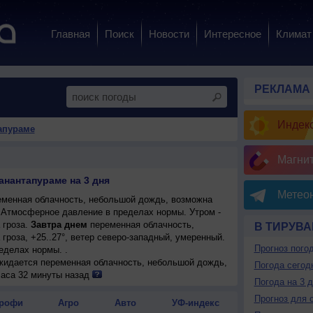
Главная
Поиск
Новости
Интересное
Климат
РЕКЛАМА
Индекс
апураме
Магни
анантапураме на 3 дня
Метеон
менная облачность, небольшой дождь, возможна
. Атмосферное давление в пределах нормы. Утром -
гроза.
Завтра днем
переменная облачность,
В ТИРУВА
роза, +25..27°, ветер северо-западный, умеренный.
Прогноз пого
еделах нормы. .
ожидается переменная облачность, небольшой дождь,
Погода сегод
24°, днем +25..27°, ветер северо-западный,
часа 32 минуты назад
Погода на 3 
Прогноз для 
рофи
Агро
Авто
УФ-индекс