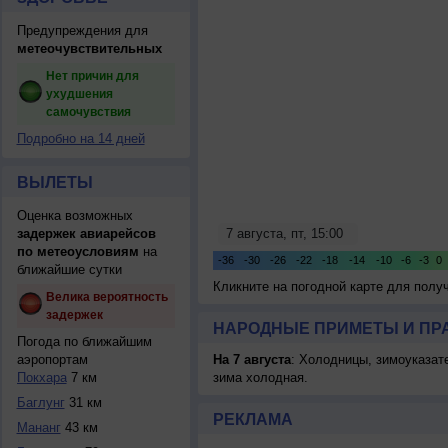
Предупреждения для
метеочувствительных
Нет причин для
ухудшения
самочувствия
Подробно на 14 дней
ВЫЛЕТЫ
Оценка возможных
задержек авиарейсов
по метеоусловиям
на
ближайшие сутки
Кликните на погодной карте для пол
Велика вероятность
задержек
НАРОДНЫЕ ПРИМЕТЫ И ПР
Погода по ближайшим
аэропортам
На 7 августа
: Холодницы, зимоуказат
Покхара
7 км
зима холодная.
Баглунг
31 км
РЕКЛАМА
Мананг
43 км