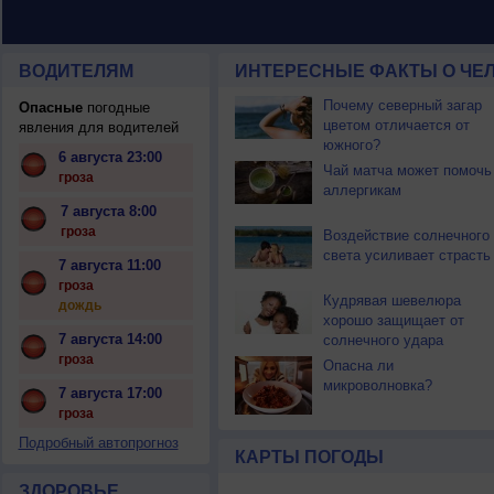
ВОДИТЕЛЯМ
ИНТЕРЕСНЫЕ ФАКТЫ О ЧЕЛ
Почему северный загар
Опасные
погодные
цветом отличается от
явления для водителей
южного?
6 августа 23:00
Чай матча может помочь
гроза
аллергикам
7 августа 8:00
гроза
Воздействие солнечного
света усиливает страсть
7 августа 11:00
гроза
Кудрявая шевелюра
дождь
хорошо защищает от
7 августа 14:00
солнечного удара
гроза
Опасна ли
микроволновка?
7 августа 17:00
гроза
Подробный автопрогноз
КАРТЫ ПОГОДЫ
ЗДОРОВЬЕ