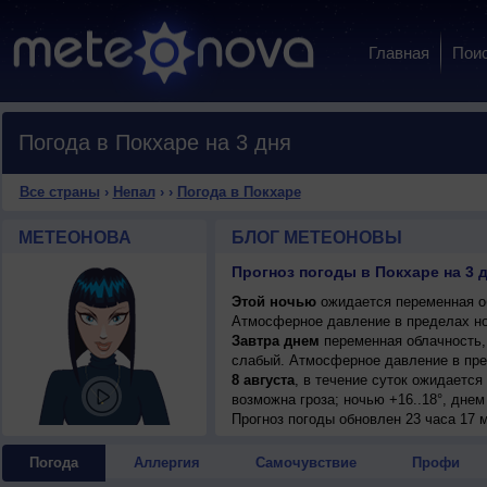
Главная
Пои
Погода в Покхаре на 3 дня
Все страны
›
Непал
›
›
Погода в Покхаре
МЕТЕОНОВА
БЛОГ МЕТЕОНОВЫ
Прогноз погоды в Покхаре на 3 
Этой ночью
ожидается переменная об
Атмосферное давление в пределах но
Завтра днем
переменная облачность, 
слабый. Атмосферное давление в пре
8 августа
, в течение суток ожидаетс
возможна гроза; ночью +16..18°, днем 
Прогноз погоды
обновлен 23 часа 17 м
Погода
Аллергия
Самочувствие
Профи