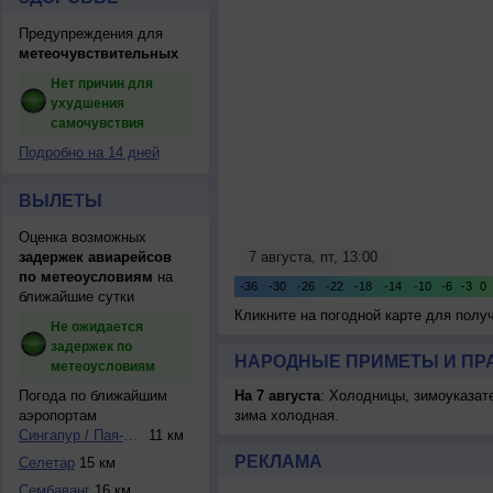
Предупреждения для
метеочувствительных
Нет причин для
ухудшения
самочувствия
Подробно на 14 дней
ВЫЛЕТЫ
Оценка возможных
задержек авиарейсов
по метеоусловиям
на
ближайшие сутки
Кликните на погодной карте для пол
Не ожидается
задержек по
НАРОДНЫЕ ПРИМЕТЫ И ПР
метеоусловиям
Погода по ближайшим
На 7 августа
: Холодницы, зимоуказат
аэропортам
зима холодная.
Сингапур / Пая-Ле...
11 км
РЕКЛАМА
Селетар
15 км
Сембаванг
16 км