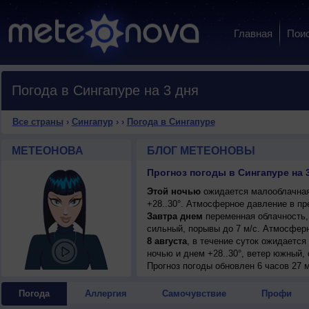
Главная
Пои
Погода в Сингапуре на 3 дня
Все страны
›
Сингапур
›
›
Погода в Сингапуре
МЕТЕОНОВА
БЛОГ МЕТЕОНОВЫ
Прогноз погоды в Сингапуре на 
Этой ночью
ожидается малооблачная
+28..30°. Атмосферное давление в пр
Завтра днем
переменная облачность, 
сильный, порывы до 7 м/с. Атмосферн
8 августа
, в течение суток ожидаетс
ночью и днем +28..30°, ветер южный, 
Прогноз погоды
обновлен 6 часов 27 м
Погода
Аллергия
Самочувствие
Профи