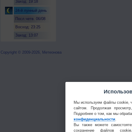
Заход: 19:18
24-й лунный день
Посл.четв. 06/08
Восход: 23:25
Заход: 13:07
Copyright © 2009-2026, Метеонова
Использов
Мы используем файлы cookie, 
сайтом. Продолжая просмотр
Подробнее о том, как мы обраб
конфиденциальности
.
Вы также можете самостояте
сохранение файлов cookie