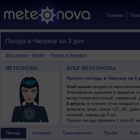
Главная
Пои
Погода в Чжоукоу на 3 дня
Все страны
›
Китай
›
›
Погода в Чжоукоу
МЕТЕОНОВА
БЛОГ МЕТЕОНОВЫ
Прогноз погоды в Чжоукоу на 3 
Этой ночью
ожидается малооблачная 
Атмосферное давление в пределах н
ветер северо-восточный, умеренный. 
8 августа
, в течение суток ожидаетс
возможна гроза; ночью +27..29°, днем
сильный, порывы до 9 м/с.
Прогноз погоды
обновлен 2 часа 47 м
Погода
Аллергия
Самочувствие
Профи
Агро