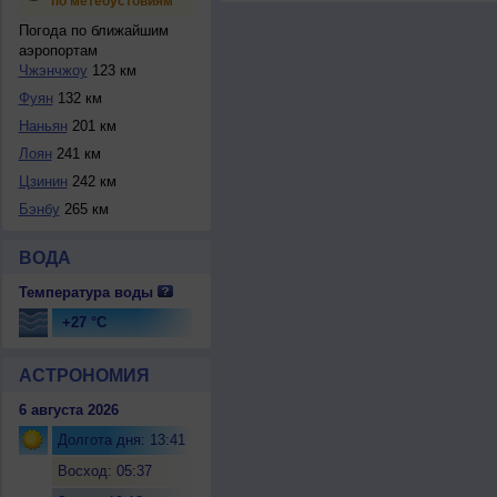
по метеоустовиям
Погода по ближайшим
аэропортам
Чжэнчжоу
123 км
Фуян
132 км
Наньян
201 км
Лоян
241 км
Цзинин
242 км
Бэнбу
265 км
ВОДА
Температура воды
+27 °C
АСТРОНОМИЯ
6 августа 2026
Долгота дня: 13:41
Восход: 05:37