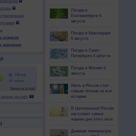
водителей
погоды
Погода в
Екатеринбурге 6
вствительных
августа
лучения
ы
Погода в Краснодаре
а осадков
6 августа
е давление
Погода в Санкт-
Петербурге 6 августа
Р
Погода в Москве 6
августа
Июль в России стал
самым тёплым за всю
историю
 погоду на сайт
В Центральной России
наступают самые
жаркие дни этого лета
Ы
Дневная температура