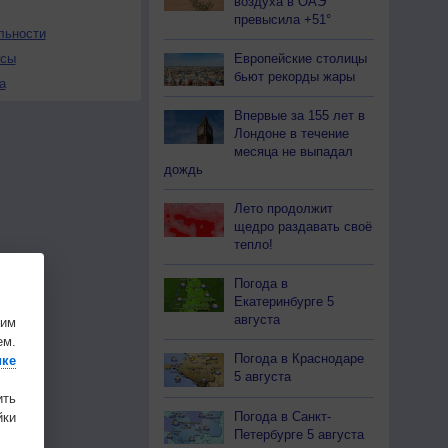
воздуха в ОАЭ
превысила +51°
льности
Европейские столицы
осы
бьют рекорды жары
а
Впервые за 155 лет в
Лондоне в течение
месяца не выпадал
дождь
Лето продолжит
щедро раздавать своё
тепло!
Погода в
Екатеринбурге 5
августа
шим
ем.
Погода в Краснодаре
ике
5 августа
ить
Погода в Санкт-
ки
Петербурге 5 августа