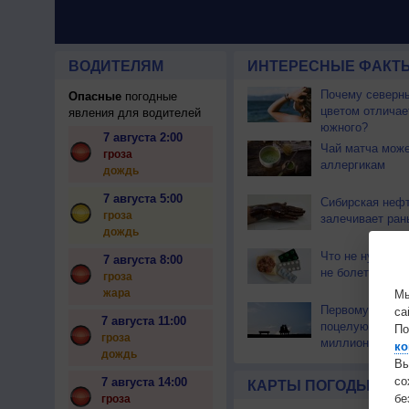
ВОДИТЕЛЯМ
ИНТЕРЕСНЫЕ ФАКТЫ
Почему северны
Опасные
погодные
цветом отличае
явления для водителей
южного?
7 августа 2:00
Чай матча може
гроза
аллергикам
дождь
7 августа 5:00
Сибирская неф
гроза
залечивает ран
дождь
Что не нужно ес
7 августа 8:00
не болеть?
гроза
жара
Мы
Первому в исто
са
7 августа 11:00
поцелую около 
По
гроза
миллионов лет
ко
дождь
Вы
с
7 августа 14:00
КАРТЫ ПОГОДЫ
бе
гроза