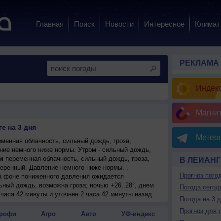
Главная
Поиск
Новости
Интересное
Климат
РЕКЛАМА
Индекс
Магни
е на 3 дня
Метеон
менная облачность, сильный дождь, гроза,
ение немного ниже нормы. Утром - сильный дождь,
м
переменная облачность, сильный дождь, гроза,
В ЛЕЙАНГ
меренный. Давление немного ниже нормы. .
Прогноз пого
на фоне пониженного давления ожидается
ьный дождь, возможна гроза; ночью +26..28°, днем
Погода сегод
меренный.
 часа 42 минуты и уточнен 2 часа 42 минуты назад
Погода на 3 
Прогноз для 
рофи
Агро
Авто
УФ-индекс