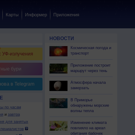
Карты
Информер
Приложения
НОВОСТИ
Космическая погода и
транспорт
 УФ-излучения
Приложение построит
тные бури
маршрут через тень
Атмосфера начала
ова в Telegram
замерзать
Е
В Приморье
обнаружены морские
ды по часам
волны тепла
ня
и
завтра
дня для занятых
Изменение климата
повлияло на ареал
специалистов
обитания бабочек