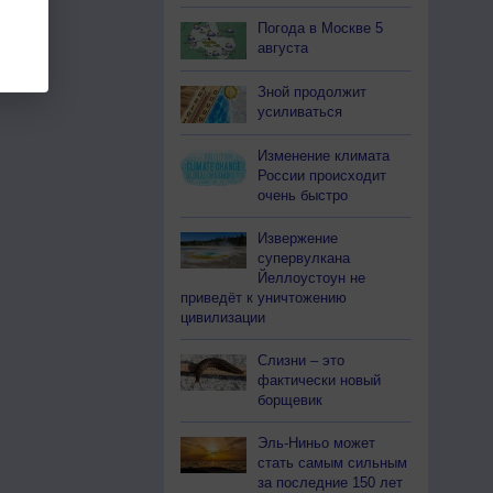
Погода в Москве 5
августа
Зной продолжит
усиливаться
Изменение климата
России происходит
очень быстро
Извержение
супервулкана
Йеллоустоун не
приведёт к уничтожению
цивилизации
Слизни – это
фактически новый
борщевик
Эль-Ниньо может
стать самым сильным
за последние 150 лет