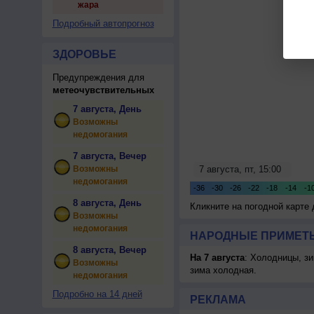
жара
Подробный автопрогноз
ЗДОРОВЬЕ
Предупреждения для
метеочувствительных
7 августа, День
Возможны
недомогания
7 августа, Вечер
Возможны
недомогания
8 августа, День
Кликните на погодной карте
Возможны
недомогания
НАРОДНЫЕ ПРИМЕТЫ
8 августа, Вечер
На 7 августа
: Холодницы, зи
Возможны
зима холодная.
недомогания
Подробно на 14 дней
РЕКЛАМА