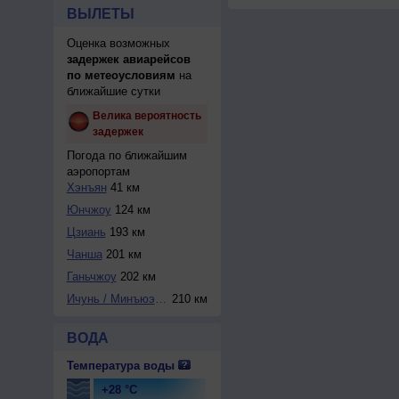
ВЫЛЕТЫ
Оценка возможных
задержек авиарейсов
по метеоусловиям
на
ближайшие сутки
Велика вероятность
задержек
Погода по ближайшим
аэропортам
Хэнъян
41 км
Юнчжоу
124 км
Цзиань
193 км
Чанша
201 км
Ганьчжоу
202 км
Ичунь / Минъюэшан
210 км
ВОДА
Температура воды
+28 °C