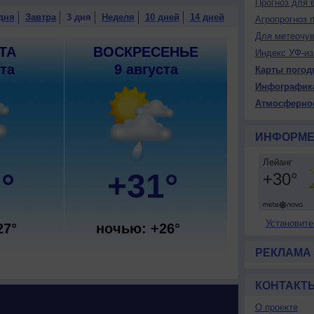
Прогноз для 
дня
Завтра
3 дня
Неделя
10 дней
14 дней
Агропрогноз 
Для метеочу
ТА
ВОСКРЕСЕНЬЕ
Индекс УФ-из
ста
9 августа
Карты погод
Инфографик
Атмосферно
ИНФОРМЕ
°
+31°
Установите
27°
ночью: +26°
РЕКЛАМА
КОНТАКТ
О проекте