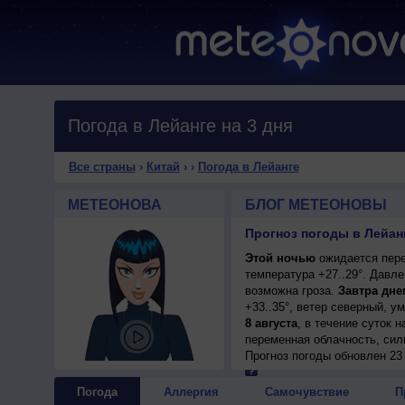
Погода в Лейанге на 3 дня
Все страны
›
Китай
›
›
Погода в Лейанге
МЕТЕОНОВА
БЛОГ МЕТЕОНОВЫ
Прогноз погоды в Лейанг
Этой ночью
ожидается пере
температура +27..29°. Давл
возможна гроза.
Завтра дне
+33..35°, ветер северный, у
8 августа
, в течение суток 
переменная облачность, сил
+32..34°, ветер северный, у
Прогноз погоды
обновлен 23
Погода
Аллергия
Самочувствие
П