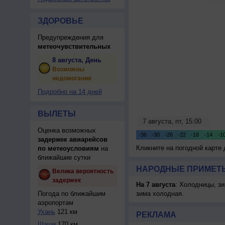
ЗДОРОВЬЕ
Предупреждения для
метеочувствительных
8 августа, День
Возможны
недомогания
Подробно на 14 дней
ВЫЛЕТЫ
Оценка возможных
задержек авиарейсов
Кликните на погодной карте
по метеоусловиям
на
ближайшие сутки
НАРОДНЫЕ ПРИМЕТЫ
Велика вероятность
задержек
На 7 августа
: Холодницы, зи
Погода по ближайшим
зима холодная.
аэропортам
Ухань
121 км
РЕКЛАМА
Шаши
170 км