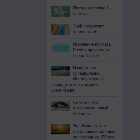
Погода в Москве 5
августа
Зной продолжит
усиливаться
Изменение климата
России происходит
очень быстро
Извержение
супервулкана
Йеллоустоун не
приведёт к уничтожению
цивилизации
Слизни – это
фактически новый
борщевик
Эль-Ниньо может
стать самым сильным
за последние 150 лет