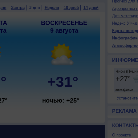
Прогноз для 
дня
Завтра
3 дня
Неделя
10 дней
14 дней
Агропрогноз 
Для метеочу
ТА
ВОСКРЕСЕНЬЕ
Индекс УФ-из
ста
9 августа
Карты погод
Инфографик
Атмосферно
ИНФОРМЕ
°
+31°
Установите
27°
ночью: +25°
РЕКЛАМА
КОНТАКТ
О проекте