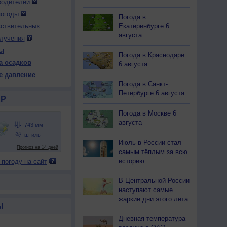
водителей
погоды
Погода в
Екатеринбурге 6
вствительных
августа
лучения
ы
Погода в Краснодаре
а осадков
6 августа
е давление
Погода в Санкт-
Петербурге 6 августа
Р
Погода в Москве 6
августа
Июль в России стал
самым тёплым за всю
историю
 погоду на сайт
В Центральной России
наступают самые
жаркие дни этого лета
Ы
Дневная температура