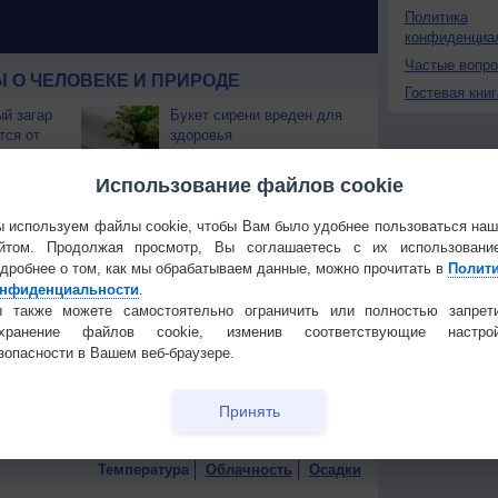
Политика
конфиденциа
Частые вопр
 О ЧЕЛОВЕКЕ И ПРИРОДЕ
Гостевая книг
й загар
Букет сирени вреден для
тся от
здоровья
т помочь
Привычки, которые Вас
Использование файлов cookie
старят
 используем файлы cookie, чтобы Вам было удобнее пользоваться на
жчину
Как снизить давление без
йтом. Продолжая просмотр, Вы соглашаетесь с их использовани
ым?
лекарств
дробнее о том, как мы обрабатываем данные, можно прочитать в
Полит
нфиденциальности
.
 также можете самостоятельно ограничить или полностью запрет
казали
Лекарство от старости
он во
охранение файлов cookie, изменив соответствующие настрой
зопасности в Вашем веб-браузере.
ью
Ругаться полезно для
здоровья
Принять
сстройств
Температура
Облачность
Осадки