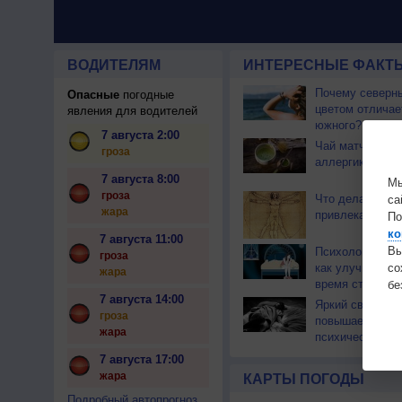
ВОДИТЕЛЯМ
ИНТЕРЕСНЫЕ ФАКТЫ
Почему северны
Опасные
погодные
цветом отличае
явления для водителей
южного?
7 августа 2:00
Чай матча може
гроза
аллергикам
7 августа 8:00
Мы
гроза
Что делает му
са
жара
привлекательн
По
ко
7 августа 11:00
Вы
Психологи подс
гроза
как улучшить с
с
жара
время стресса
бе
7 августа 14:00
Яркий свет ноч
гроза
повышает риск
жара
психических ра
7 августа 17:00
жара
КАРТЫ ПОГОДЫ
Подробный автопрогноз