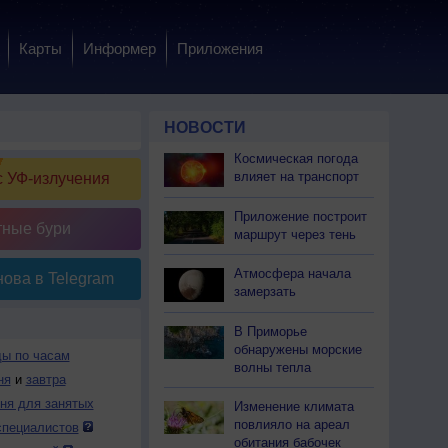
Карты
Информер
Приложения
НОВОСТИ
Космическая погода
влияет на транспорт
 УФ-излучения
Приложение построит
тные бури
маршрут через тень
Атмосфера начала
ова в Telegram
замерзать
В Приморье
обнаружены морские
ды по часам
волны тепла
ня
и
завтра
дня для занятых
Изменение климата
повлияло на ареал
специалистов
обитания бабочек