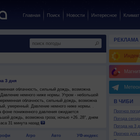
Главная
Поиск
Новости
Интересное
Климат
РЕКЛАМА
Индекс
Магни
а 3 дня
Метеон
менная облачность, сильный дождь, возможна
. Давление немного ниже нормы. Утром - небольшой
еременная облачность, сильный дождь, возможна
В ЧИБИ
рный, умеренный. Давление немного ниже нормы. .
Прогноз пого
на фоне пониженного давления ожидается
ьшой дождь, возможна гроза; ночью +26..28°, днем
Погода сегод
очный, умеренный.
часа 31 минута назад
Погода на 3 
Прогноз для 
рофи
Агро
Авто
УФ-индекс