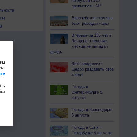
воздуха в ОАЭ
превысила +51°
льности
Европейские столицы
осы
бьют рекорды жары
а
Впервые за 155 лет в
Лондоне в течение
месяца не выпадал
дождь
шим
Лето продолжит
ем.
щедро раздавать своё
ике
тепло!
ить
Погода в
ки
Екатеринбурге 5
августа
Погода в Краснодаре
5 августа
Погода в Санкт-
Петербурге 5 августа