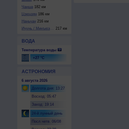
Чанша
182 км
Цзюцзян
186 км
Наньчан
216 км
Ичунь / Минъюэшан
217 км
ВОДА
Температура воды
+27 °C
АСТРОНОМИЯ
6 августа 2026
Долгота дня: 13:27
Восход: 05:47
Заход: 19:14
24-й лунный день
Посл.четв. 06/08