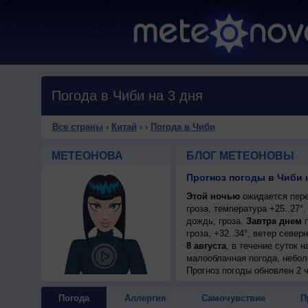
Погода в Чиби на 3 дня
Все страны
›
Китай
›
›
Погода в Чиби
МЕТЕОНОВА
БЛОГ МЕТЕОНОВЫ
Прогноз погоды в Чиби н
Этой ночью
ожидается пере
гроза, температура +25..27°
дождь, гроза.
Завтра днем
п
гроза, +32..34°, ветер севе
8 августа
, в течение суток 
малооблачная погода, небол
+32..34°, ветер северо-вост
Прогноз погоды
обновлен 2 
Погода
Аллергия
Самочувствие
П