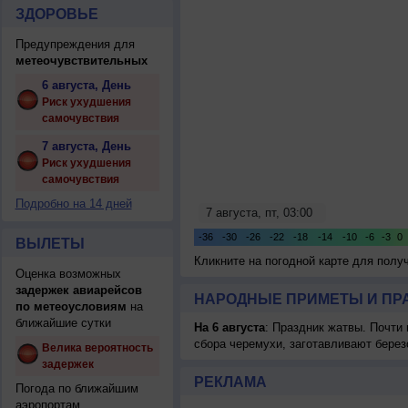
ЗДОРОВЬЕ
Предупреждения для
метеочувствительных
6 августа, День
Риск ухудшения
самочувствия
7 августа, День
Риск ухудшения
самочувствия
Подробно на 14 дней
ВЫЛЕТЫ
Кликните на погодной карте для пол
Оценка возможных
задержек авиарейсов
НАРОДНЫЕ ПРИМЕТЫ И ПР
по метеоусловиям
на
ближайшие сутки
На 6 августа
: Праздник жатвы. Почти
сбора черемухи, заготавливают берез
Велика вероятность
задержек
РЕКЛАМА
Погода по ближайшим
аэропортам