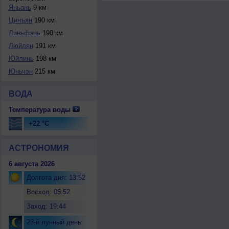
Яньань
9 км
Цинъян
190 км
Линьфэнь
190 км
Люйлян
191 км
Юйлинь
198 км
Юньчэн
215 км
ВОДА
Температура воды
+22 °C
АСТРОНОМИЯ
6 августа 2026
Долгота дня: 13:52
Восход: 05:52
Заход: 19:44
23-й лунный день