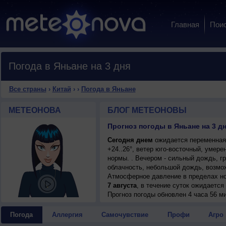
Главная
Пои
Погода в Яньане на 3 дня
Все страны
›
Китай
›
›
Погода в Яньане
МЕТЕОНОВА
БЛОГ МЕТЕОНОВЫ
Прогноз погоды в Яньане на 3 д
Сегодня днем
ожидается переменная 
+24..26°, ветер юго-восточный, умер
нормы. . Вечером - сильный дождь, гр
облачность, небольшой дождь, возмож
Атмосферное давление в пределах н
7 августа
, в течение суток ожидаетс
возможна гроза; ночью +20..22°, днем
Прогноз погоды
обновлен 4 часа 56 ми
Погода
Аллергия
Самочувствие
Профи
Агро