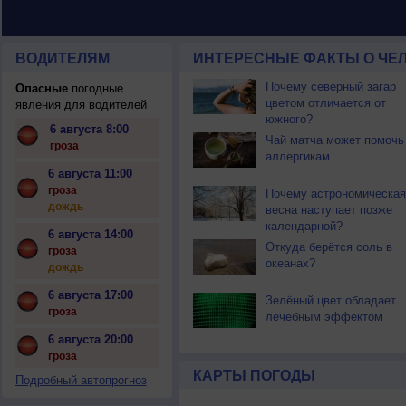
ВОДИТЕЛЯМ
ИНТЕРЕСНЫЕ ФАКТЫ О ЧЕЛ
Почему северный загар
Опасные
погодные
цветом отличается от
явления для водителей
южного?
6 августа 8:00
Чай матча может помочь
гроза
аллергикам
6 августа 11:00
гроза
Почему астрономическая
дождь
весна наступает позже
календарной?
6 августа 14:00
Откуда берётся соль в
гроза
океанах?
дождь
6 августа 17:00
Зелёный цвет обладает
гроза
лечебным эффектом
6 августа 20:00
гроза
КАРТЫ ПОГОДЫ
Подробный автопрогноз