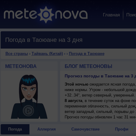
Главная
Пои
Погода в Таоюане на 3 дня
Все страны
›
Тайвань (Китай)
›
›
Погода в Таоюане
МЕТЕОНОВА
БЛОГ МЕТЕОНОВЫ
Прогноз погоды в Таоюане на 3 
Этой ночью
ожидается ясная погода,
ниже нормы. Утром - небольшой дожд
+32..34°, ветер северный, умеренный.
8 августа
, в течение суток на фоне 
переменная облачность, сильный дожд
ветер западный, сильный, порывы до 
Прогноз погоды
обновлен 1 час 31 ми
Погода
Аллергия
Самочувствие
Профи