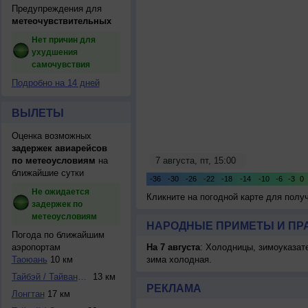
Предупреждения для
метеочувствительных
Нет причин для
ухудшения
самочувствия
Подробно на 14 дней
ВЫЛЕТЫ
Оценка возможных
задержек авиарейсов
по метеоусловиям
на
ближайшие сутки
Не ожидается
Кликните на погодной карте для пол
задержек по
метеоусловиям
НАРОДНЫЕ ПРИМЕТЫ И ПР
Погода по ближайшим
аэропортам
На 7 августа
: Холодницы, зимоуказат
Таоюань
10 км
зима холодная.
Тайбэй / Тайвань-...
13 км
РЕКЛАМА
Лонгтан
17 км