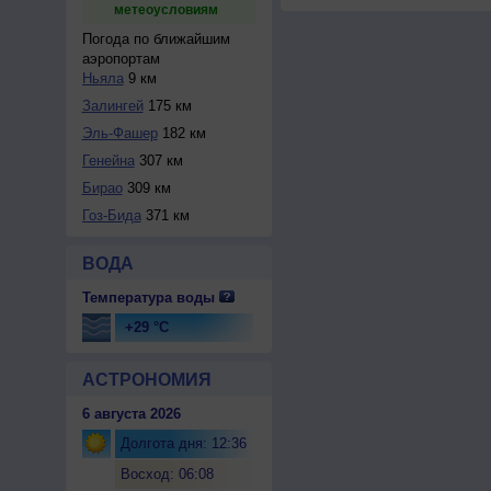
метеоусловиям
Погода по ближайшим
аэропортам
Ньяла
9 км
Залингей
175 км
Эль-Фашер
182 км
Генейна
307 км
Бирао
309 км
Гоз-Бида
371 км
ВОДА
Температура воды
+29 °C
АСТРОНОМИЯ
6 августа 2026
Долгота дня: 12:36
Восход: 06:08