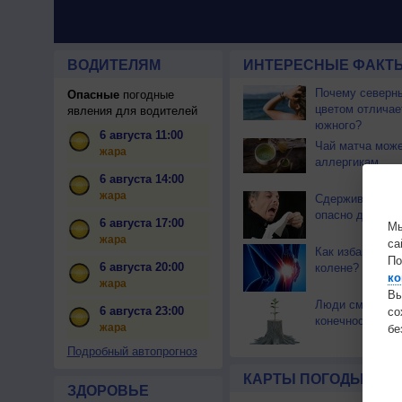
ВОДИТЕЛЯМ
ИНТЕРЕСНЫЕ ФАКТЫ
Почему северны
Опасные
погодные
цветом отличае
явления для водителей
южного?
6 августа 11:00
Чай матча може
жара
аллергикам
6 августа 14:00
жара
Сдерживать чи
опасно для здо
6 августа 17:00
Мы
жара
са
Как избавиться 
По
6 августа 20:00
колене?
ко
жара
Вы
Люди смогут о
6 августа 23:00
с
конечности
жара
бе
Подробный автопрогноз
КАРТЫ ПОГОДЫ
ЗДОРОВЬЕ