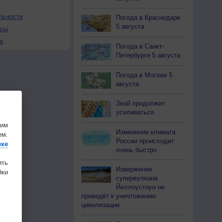
льности
Погода в Краснодаре
5 августа
осы
а
Погода в Санкт-
Петербурге 5 августа
Погода в Москве 5
августа
Зной продолжит
усиливаться
шим
Изменение климата
ем.
России происходит
ике
очень быстро
ить
Извержение
ки
супервулкана
Йеллоустоун не
приведёт к уничтожению
цивилизации