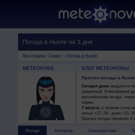
Погода в Ньяле на 3 дня
Все страны
›
Судан
›
›
Погода в Ньяле
МЕТЕОНОВА
БЛОГ МЕТЕОНОВЫ
Прогноз погоды в Ньяле 
Сегодня днем
ожидается пер
умеренный. Атмосферное да
малооблачная погода, темпе
нормы.
7 августа
, в течение суток 
ночью +27..29°, днем +33..3
Прогноз погоды
обновлен 4 ч
Погода
Аллергия
Самочувствие
П