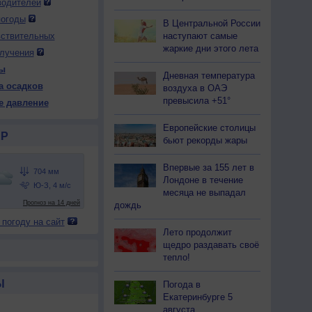
водителей
погоды
В Центральной России
наступают самые
вствительных
жаркие дни этого лета
лучения
ы
Дневная температура
а осадков
воздуха в ОАЭ
превысила +51°
е давление
Европейские столицы
Р
бьют рекорды жары
Впервые за 155 лет в
Лондоне в течение
месяца не выпадал
дождь
 погоду на сайт
Лето продолжит
щедро раздавать своё
тепло!
Ы
Погода в
Екатеринбурге 5
августа