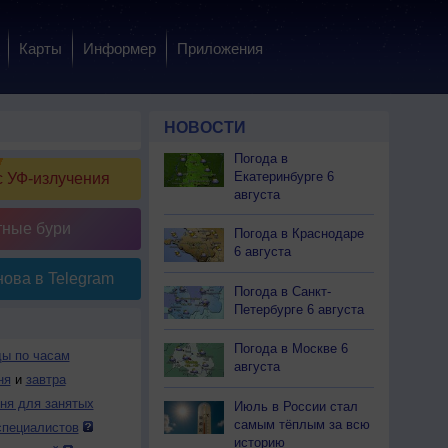
Карты
Информер
Приложения
НОВОСТИ
Погода в
Екатеринбурге 6
 УФ-излучения
августа
тные бури
Погода в Краснодаре
6 августа
ова в Telegram
Погода в Санкт-
Петербурге 6 августа
Погода в Москве 6
ды по часам
августа
ня
и
завтра
дня для занятых
Июль в России стал
самым тёплым за всю
специалистов
историю