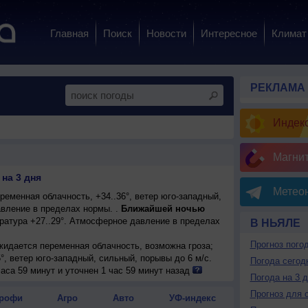
Главная
Поиск
Новости
Интересное
Климат
РЕКЛАМА
Индекс
Магни
на 3 дня
Метеон
еменная облачность, +34..36°, ветер юго-западный,
вление в пределах нормы. .
Ближайшей ночью
ратура +27..29°. Атмосферное давление в пределах
В НЬЯЛЕ
Прогноз пого
ожидается переменная облачность, возможна гроза;
5°, ветер юго-западный, сильный, порывы до 6 м/с.
Погода сегод
аса 59 минут и уточнен 1 час 59 минут назад
Погода на 3 
Прогноз для 
рофи
Агро
Авто
УФ-индекс