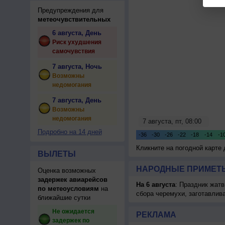
Предупреждения для
метеочувствительных
6 августа, День
Риск ухудшения
самочувствия
7 августа, Ночь
Возможны
недомогания
7 августа, День
Возможны
недомогания
Подробно на 14 дней
Кликните на погодной карте
ВЫЛЕТЫ
НАРОДНЫЕ ПРИМЕТЫ
Оценка возможных
задержек авиарейсов
На 6 августа
: Праздник жатв
по метеоусловиям
на
сбора черемухи, заготавлив
ближайшие сутки
Не ожидается
РЕКЛАМА
задержек по