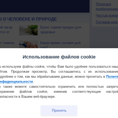
Политика
конфиденциа
Частые вопр
 О ЧЕЛОВЕКЕ И ПРИРОДЕ
Гостевая книг
й загар
Букет сирени вреден для
тся от
здоровья
т помочь
Какое время лучшее для
сна?
Использование файлов cookie
хание
Как шум прибоя попадает
ровья
в морскую раковину?
 используем файлы cookie, чтобы Вам было удобнее пользоваться на
йтом. Продолжая просмотр, Вы соглашаетесь с их использовани
от боли в
Еда для здоровья
дробнее о том, как мы обрабатываем данные, можно прочитать в
Полит
сердца. Часть 2
нфиденциальности
.
 также можете самостоятельно ограничить или полностью запрет
тращивать
9 продуктов для здоровья
охранение файлов cookie, изменив соответствующие настрой
кожи
зопасности в Вашем веб-браузере.
Принять
Температура
Облачность
Осадки