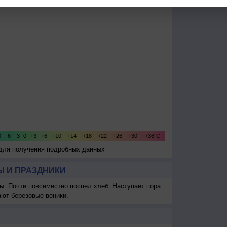
 для получения подробных данных
 И ПРАЗДНИКИ
ы. Почти повсеместно поспел хлеб. Наступает пора
ают березовые веники.