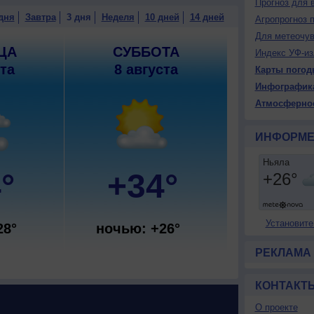
Прогноз для 
дня
Завтра
3 дня
Неделя
10 дней
14 дней
Агропрогноз 
Для метеочу
ЦА
СУББОТА
Индекс УФ-из
ста
8 августа
Карты погод
Инфографик
Атмосферно
ИНФОРМЕ
°
+34°
Установите
28°
ночью: +26°
РЕКЛАМА
КОНТАКТ
О проекте