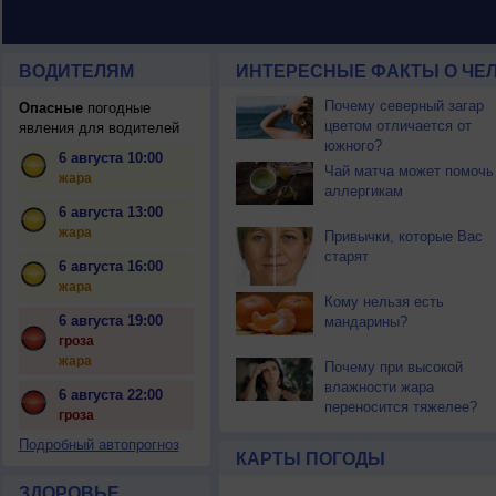
ВОДИТЕЛЯМ
ИНТЕРЕСНЫЕ ФАКТЫ О ЧЕЛ
Почему северный загар
Опасные
погодные
цветом отличается от
явления для водителей
южного?
6 августа 10:00
Чай матча может помочь
жара
аллергикам
6 августа 13:00
жара
Привычки, которые Вас
старят
6 августа 16:00
жара
Кому нельзя есть
6 августа 19:00
мандарины?
гроза
жара
Почему при высокой
влажности жара
6 августа 22:00
переносится тяжелее?
гроза
Подробный автопрогноз
КАРТЫ ПОГОДЫ
ЗДОРОВЬЕ