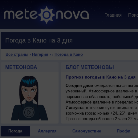
Главная
Пои
Погода в Кано на 3 дня
Все страны
›
Нигерия
›
›
Погода в Кано
МЕТЕОНОВА
БЛОГ МЕТЕОНОВЫ
Прогноз погоды в Кано на 3 дня
Сегодня днем
ожидается ясная погода
умеренный. Атмосферное давление в 
переменная облачность, небольшой до
Атмосферное давление в пределах н
7 августа
, в течение суток ожидаетс
возможна гроза; ночью +24..26°, днем
Прогноз погоды
обновлен 2 часа 22 м
Погода
Аллергия
Самочувствие
Профи