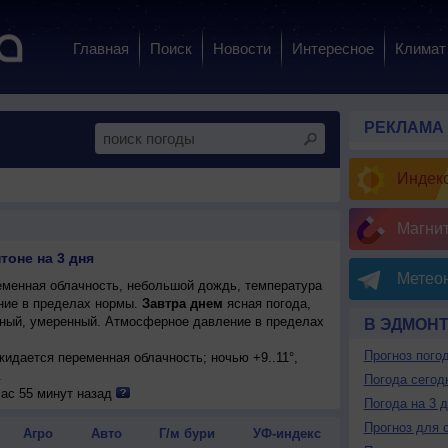
Главная
Поиск
Новости
Интересное
Климат
РЕКЛАМА
Индекс
Магни
тоне на 3 дня
Метеон
менная облачность, небольшой дождь, температура
ние в пределах нормы.
Завтра днем
ясная погода,
адный, умеренный. Атмосферное давление в пределах
В ЭДМОН
Прогноз пого
ожидается переменная облачность; ночью +9..11°,
.
Погода сегод
час 55 минут назад
Погода на 3 
Прогноз для 
Агро
Авто
Г/м бури
УФ-индекс