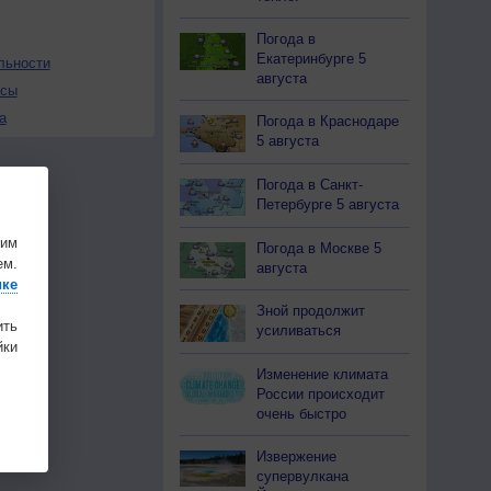
Погода в
Екатеринбурге 5
льности
августа
осы
а
Погода в Краснодаре
5 августа
Погода в Санкт-
Петербурге 5 августа
шим
Погода в Москве 5
ем.
августа
ике
Зной продолжит
ить
усиливаться
ки
Изменение климата
России происходит
очень быстро
Извержение
супервулкана