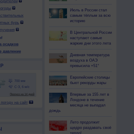
водителей
погоды
Июль в России стал
самым тёплым за всю
вствительных
историю
итных бурь
лучения
В Центральной России
ы
наступают самые
жаркие дни этого лета
а осадков
е давление
Дневная температура
воздуха в ОАЭ
Р
превысила +51°
Европейские столицы
бьют рекорды жары
Впервые за 155 лет в
Лондоне в течение
 погоду на сайт
месяца не выпадал
дождь
Лето продолжит
щедро раздавать своё
Ы
тепло!