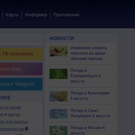
Карты
Информер
Приложения
НОВОСТИ
Изменение климата
повлияло на ареал
 УФ-излучения
обитания бабочек
тные бури
Погода в
Екатеринбурге 6
августа
ова в Telegram
Погода в Краснодаре
ТОНЕ
6 августа
ды по часам
Погода в Санкт-
ня
и
завтра
Петербурге 6 августа
дня для занятых
Погода в Москве 6
специалистов
августа