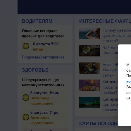
ВОДИТЕЛЯМ
ИНТЕРЕСНЫЕ ФАКТЫ
Почему северны
Опасные
погодные
цветом отличае
явления для водителей
южного?
6 августа 5:00
Чай матча може
ветер
аллергикам
Подробный автопрогноз
Научный факт: 
Мы
ЗДОРОВЬЕ
важны и полезн
са
семьи
По
Предупреждения для
ко
Как помочь себ
метеочувствительных
Вы
просыпаться в 
ноябре?
с
6 августа, Ночь
бе
Возможны
Как правильно 
недомогания
фотоохоту за с
сиянием?
6 августа, Утро
Возможны
недомогания
КАРТЫ ПОГОДЫ