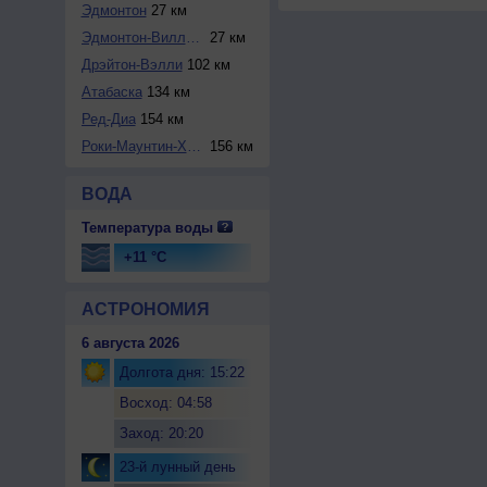
Эдмонтон
27 км
Эдмонтон-Вилленюв
27 км
Дрэйтон-Вэлли
102 км
Атабаска
134 км
Ред-Диа
154 км
Роки-Маунтин-Хаус
156 км
ВОДА
Температура воды
+11 °C
АСТРОНОМИЯ
6 августа 2026
Долгота дня: 15:22
Восход: 04:58
Заход: 20:20
23-й лунный день