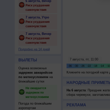
6 августа, Вечер
Риск ухудшения
самочувствия
7 августа, Утро
Риск ухудшения
самочувствия
7 августа, Вечер
Риск ухудшения
самочувствия
Подробно на 14 дней
ВЫЛЕТЫ
Оценка возможных
Кликните на погодной карте
задержек авиарейсов
по метеоусловиям
на
ближайшие сутки
НАРОДНЫЕ ПРИМЕТЫ
Не ожидается
На 6 августа
: Праздник жатв
задержек по
сбора черемухи, заготавлив
метеоусловиям
Погода по ближайшим
РЕКЛАМА
аэропортам