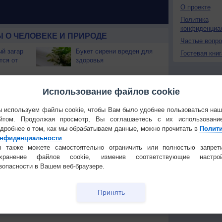
О проекте
Политика
конфиденциа
 О ЧЕЛОВЕКЕ И ПРИРОДЕ
Частые вопр
й загар
Букет сирени вреден для
Гостевая книг
тся от
здоровья
т помочь
Для чего нужны шторы?
Использование файлов cookie
бабушки
 используем файлы cookie, чтобы Вам было удобнее пользоваться на
Опасно ли разговаривать
ы для
по смартфону во время
йтом. Продолжая просмотр, Вы соглашаетесь с их использовани
грозы?
дробнее о том, как мы обрабатываем данные, можно прочитать в
Полит
нфиденциальности
.
е
Чем полезна тыква?
 также можете самостоятельно ограничить или полностью запрет
пасмурном
охранение файлов cookie, изменив соответствующие настрой
зопасности в Вашем веб-браузере.
вести
Успех и богатство - в
еверным
ваших генах
Принять
Температура
Облачность
Осадки