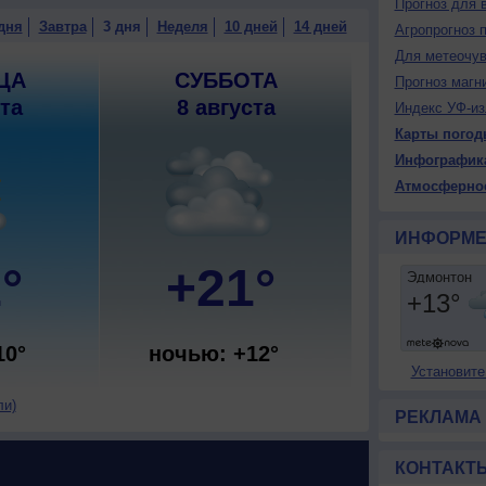
Прогноз для 
дня
Завтра
3 дня
Неделя
10 дней
14 дней
Агропрогноз 
Для метеочу
ЦА
СУББОТА
Прогноз магн
ста
8 августа
Индекс УФ-из
Карты погод
Инфографик
Атмосферно
ИНФОРМЕ
°
+21°
10°
ночью: +12°
Установите
ли)
РЕКЛАМА
КОНТАКТ