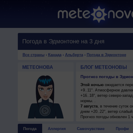
Погода в Эдмонтоне на 3 дня
Все страны
›
Канада
›
Альберта
›
Погода в Эдмонтоне
МЕТЕОНОВА
БЛОГ МЕТЕОНОВЫ
Прогноз погоды в Эдмон
Этой ночью
ожидается пере
+9..11°. Атмосферное давле
+16..18°, ветер северо-зап
нормы. .
7 августа
, в течение суток 
днем +20..22°, ветер слабый
Прогноз погоды
обновлен 1 
Погода
Аллергия
Самочувствие
Профи