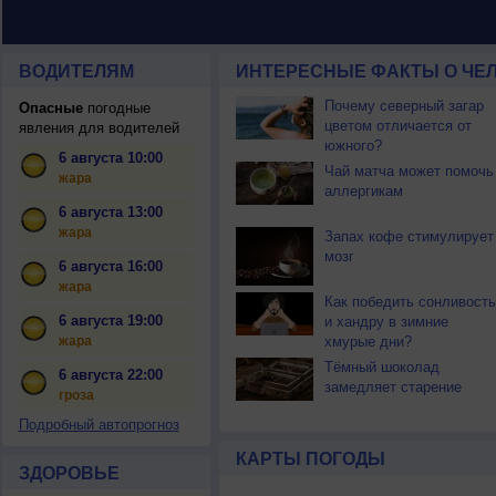
ВОДИТЕЛЯМ
ИНТЕРЕСНЫЕ ФАКТЫ О ЧЕЛ
Почему северный загар
Опасные
погодные
цветом отличается от
явления для водителей
южного?
6 августа 10:00
Чай матча может помочь
жара
аллергикам
6 августа 13:00
жара
Запах кофе стимулирует
мозг
6 августа 16:00
жара
Как победить сонливость
6 августа 19:00
и хандру в зимние
жара
хмурые дни?
Тёмный шоколад
6 августа 22:00
замедляет старение
гроза
Подробный автопрогноз
КАРТЫ ПОГОДЫ
ЗДОРОВЬЕ