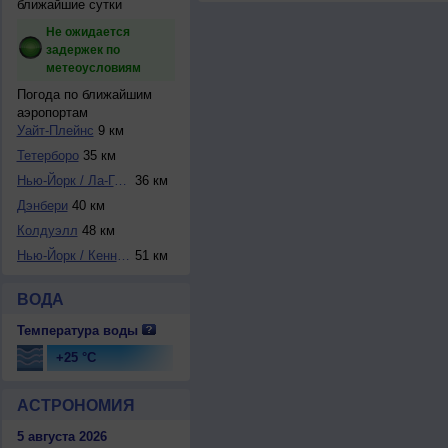
ближайшие сутки
Не ожидается
задержек по
метеоусловиям
Погода по ближайшим
аэропортам
Уайт-Плейнс
9 км
Тетерборо
35 км
Нью-Йорк / Ла-Гуа...
36 км
Дэнбери
40 км
Колдуэлл
48 км
Нью-Йорк / Кеннед...
51 км
ВОДА
Температура воды
+25 °C
АСТРОНОМИЯ
5 августа 2026