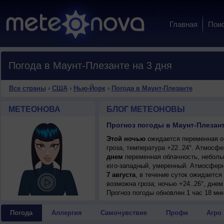
Главная
Пои
Погода в Маунт-Плезанте на 3 дня
Все страны
›
США
›
Нью-Йорк
›
Погода в Маунт-Плезанте
МЕТЕОНОВА
БЛОГ МЕТЕОНОВЫ
Прогноз погоды в Маунт-Плезант
Этой ночью
ожидается переменная о
гроза, температура +22..24°. Атмосф
днем
переменная облачность, небольш
юго-западный, умеренный. Атмосферн
7 августа
, в течение суток ожидаетс
возможна гроза; ночью +24..26°, днем
Прогноз погоды
обновлен 1 час 18 ми
Погода
Аллергия
Самочувствие
Профи
Агро