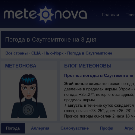
Главная
Пои
Погода в Саутгемптоне на 3 дня
Все страны
›
США
›
Нью-Йорк
›
Погода в Саутгемптоне
МЕТЕОНОВА
БЛОГ МЕТЕОНОВЫ
Прогноз погоды в Саутгемптоне 
Этой ночью
ожидается ясная погода,
давление в пределах нормы. Утром -
погода, +25..27°, ветер юго-западны
пределах нормы. .
7 августа
, в течение суток ожидаетс
гроза; ночью +23..25°, днем +26..28°,
Прогноз погоды
обновлен 2 часа 18 м
Погода
Аллергия
Самочувствие
Профи
Агро