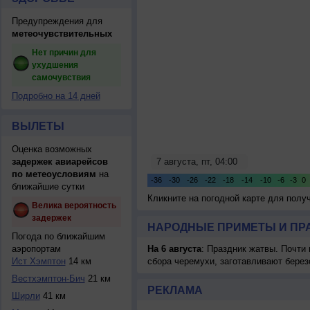
Предупреждения для
метеочувствительных
Нет причин для
ухудшения
самочувствия
Подробно на 14 дней
ВЫЛЕТЫ
Оценка возможных
задержек авиарейсов
по метеоусловиям
на
ближайшие сутки
Кликните на погодной карте для пол
Велика вероятность
задержек
НАРОДНЫЕ ПРИМЕТЫ И ПР
Погода по ближайшим
аэропортам
На 6 августа
: Праздник жатвы. Почти
Ист Хэмптон
14 км
сбора черемухи, заготавливают берез
Вестхэмптон-Бич
21 км
РЕКЛАМА
Ширли
41 км