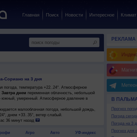
Главная
Поиск
Новости
Интересное
Климат
РЕКЛАМА
Индекс
Магни
а-Сориано на 3 дня
Метеон
я погода, температура +22..24°. Атмосферное
.
Завтра днем
переменная облачность, небольшой
тер южный, умеренный. Атмосферное давление в
В ПАЛЬМ
Прогноз пого
ожидается малооблачная погода, небольшой дождь,
24°, днем +33..35°, ветер слабый.
Погода сегод
час 36 минут назад
Погода на 3 
Прогноз для 
рофи
Агро
Авто
УФ-индекс