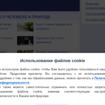
Политика
конфиденциа
Частые вопр
 О ЧЕЛОВЕКЕ И ПРИРОДЕ
Гостевая книг
й загар
Букет сирени вреден для
тся от
здоровья
т помочь
Одиночество стало
проблемой
ква?
Почему трюфели ищут
свиньи и собаки?
Использование файлов cookie
люра
Действительно ли
 используем файлы cookie, чтобы Вам было удобнее пользоваться на
ет от
перекус перед сном
йтом. Продолжая просмотр, Вы соглашаетесь с их использовани
ра
приводит к ожирению?
дробнее о том, как мы обрабатываем данные, можно прочитать в
Полит
ь с мокрой
Успех и богатство - в
нфиденциальности
.
ваших генах
 также можете самостоятельно ограничить или полностью запрет
охранение файлов cookie, изменив соответствующие настрой
зопасности в Вашем веб-браузере.
Температура
Облачность
Осадки