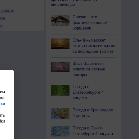
цивилизации
льности
Слизни – это
осы
фактически новый
а
борщевик
Эль-Ниньо может
стать самым сильным
за последние 150 лет
Штат Вашингтон
охватили лесные
пожары
Погода в
шим
Екатеринбурге 4
ем.
августа
ике
Погода в Краснодаре
ить
4 августа
ки
Погода в Санкт-
Петербурге 4 августа