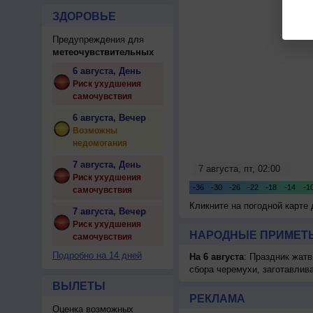
ЗДОРОВЬЕ
Предупреждения для
метеочувствительных
6 августа, День
Риск ухудшения
самочувствия
6 августа, Вечер
Возможны
недомогания
7 августа, День
Риск ухудшения
самочувствия
Кликните на погодной карте
7 августа, Вечер
Риск ухудшения
НАРОДНЫЕ ПРИМЕТЫ
самочувствия
Подробно на 14 дней
На 6 августа
: Праздник жатв
сбора черемухи, заготавлив
ВЫЛЕТЫ
РЕКЛАМА
Оценка возможных