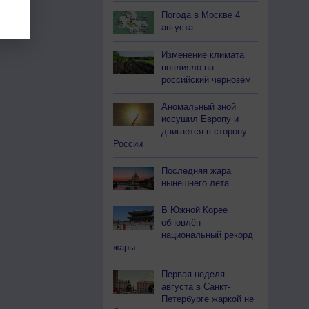
Погода в Москве 4
августа
Изменение климата
повлияло на
российский чернозём
Аномальный зной
иссушил Европу и
двигается в сторону
России
Последняя жара
нынешнего лета
В Южной Корее
обновлён
национальный рекорд
жары
Первая неделя
августа в Санкт-
Петербурге жаркой не