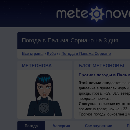
Погода в Пальма-Сориано на 3 дня
Все страны
›
Куба
›
›
Погода в Пальма-Сориано
МЕТЕОНОВА
БЛОГ МЕТЕОНОВЫ
Прогноз погоды в Пальм
Этой ночью
ожидается ясна
давление в пределах нормы
дождь, гроза, +29..31°, ве
пределах нормы. .
7 августа
, в течение суток 
возможна гроза; ночью +22..
Прогноз погоды
обновлен 1 
Погода
Аллергия
Самочувствие
П