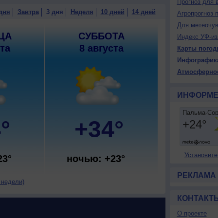
Прогноз для 
дня
Завтра
3 дня
Неделя
10 дней
14 дней
Агропрогноз 
Для метеочу
ЦА
СУББОТА
Индекс УФ-из
ста
8 августа
Карты погод
Инфографик
Атмосферно
ИНФОРМЕ
°
+34°
Установите
23°
ночью: +23°
РЕКЛАМА
 недели)
КОНТАКТ
О проекте