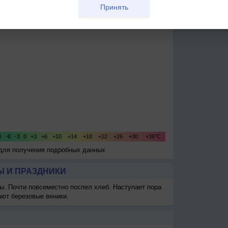
Принять
 для получения подробных данных
 И ПРАЗДНИКИ
ы. Почти повсеместно поспел хлеб. Наступает пора
ают березовые веники.