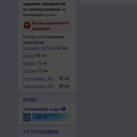
задержек авиарейсов
по метеоусловиям
на
ближайшие сутки
Велика вероятность
задержек
Погода по ближайшим
аэропортам
Сантьяго-де-Куба
32 км
Баямо
69 км
Никаро
71 км
Ольгин
72 км
Гуантанамо / Мари...
88 км
Гуантанамо / Лива...
89 км
ВОДА
Температура воды
+29 °C
АСТРОНОМИЯ