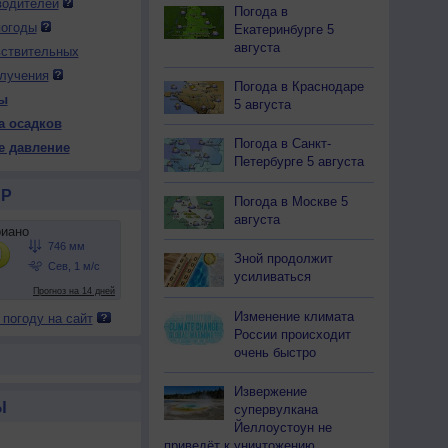
водителей
Погода в
погоды
Екатеринбурге 5
августа
вствительных
лучения
Погода в Краснодаре
ы
5 августа
а осадков
Погода в Санкт-
е давление
Петербурге 5 августа
Р
Погода в Москве 5
августа
Зной продолжит
усиливаться
Изменение климата
 погоду на сайт
России происходит
очень быстро
Извержение
Ы
супервулкана
Йеллоустоун не
приведёт к уничтожению