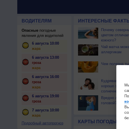
ВОДИТЕЛЯМ
ИНТЕРЕСНЫЕ ФАКТЫ
Почему северны
Опасные
погодные
цветом отличае
явления для водителей
южного?
6 августа 10:00
Чай матча може
жара
аллергикам
6 августа 13:00
гроза
Чем полезна ты
жара
6 августа 16:00
Кудрявая шеве
гроза
Мы
хорошо защища
жара
са
солнечного уда
По
6 августа 19:00
Вредно ли спат
ко
гроза
головой?
Вы
7 августа 10:00
с
жара
бе
КАРТЫ ПОГОДЫ
Подробный автопрогноз