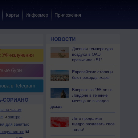
Карты
Информер
Приложения
НОВОСТИ
Дневная температура
воздуха в ОАЭ
 УФ-излучения
превысила +51°
тные бури
Европейские столицы
бьют рекорды жары
ова в Telegram
Впервые за 155 лет в
Лондоне в течение
А-СОРИАНО
месяца не выпадал
дождь
ды по часам
ня
и
завтра
Лето продолжит
щедро раздавать своё
дня для занятых
тепло!
специалистов