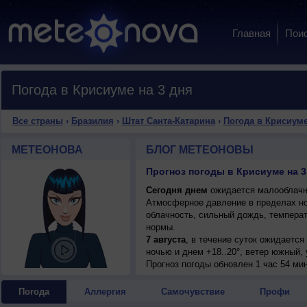
Главная
Пои
Погода в Крисиуме на 3 дня
Все страны
›
Бразилия
›
Штат Санта-Катарина
›
Погода в Крисиум
МЕТЕОНОВА
БЛОГ МЕТЕОНОВЫ
Прогноз погоды в Крисиуме на 3
Сегодня днем
ожидается малооблачная
Атмосферное давление в пределах но
облачность, сильный дождь, температ
нормы.
7 августа
, в течение суток ожидаетс
ночью и днем +18..20°, ветер южный,
Прогноз погоды
обновлен 1 час 54 ми
Погода
Аллергия
Самочувствие
Профи