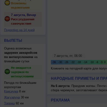
Возможны
недомогания
7 августа, Вечер
Риск ухудшения
самочувствия
Подробно на 14 дней
ВЫЛЕТЫ
Оценка возможных
задержек авиарейсов
по метеоусловиям
на
ближайшие сутки
Не ожидается
Кликните на погодной карте для пол
задержек по
метеоусловиям
НАРОДНЫЕ ПРИМЕТЫ И ПР
Погода по ближайшим
На 6 августа
: Праздник жатвы. Почти
аэропортам
сбора черемухи, заготавливают берез
Крисиума
8 км
Жагуаруна
30 км
РЕКЛАМА
Торриш
92 км