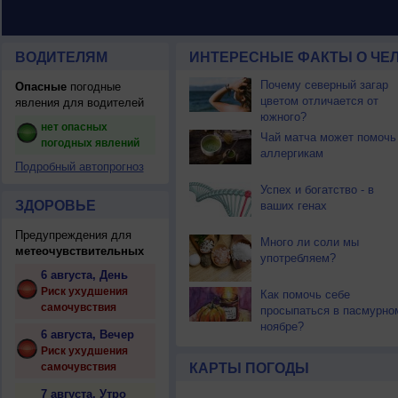
ВОДИТЕЛЯМ
ИНТЕРЕСНЫЕ ФАКТЫ О ЧЕЛ
Почему северный загар
Опасные
погодные
цветом отличается от
явления для водителей
южного?
нет опасных
Чай матча может помочь
погодных явлений
аллергикам
Подробный автопрогноз
Успех и богатство - в
ЗДОРОВЬЕ
ваших генах
Предупреждения для
Много ли соли мы
метеочувствительных
употребляем?
6 августа, День
Риск ухудшения
Как помочь себе
самочувствия
просыпаться в пасмурно
ноябре?
6 августа, Вечер
Риск ухудшения
самочувствия
КАРТЫ ПОГОДЫ
7 августа, Утро