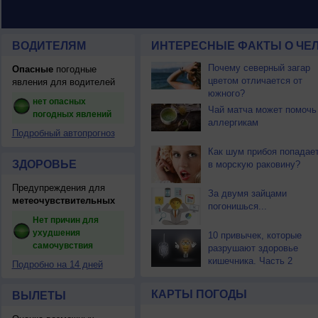
ВОДИТЕЛЯМ
ИНТЕРЕСНЫЕ ФАКТЫ О ЧЕЛ
Почему северный загар
Опасные
погодные
цветом отличается от
явления для водителей
южного?
нет опасных
Чай матча может помочь
погодных явлений
аллергикам
Подробный автопрогноз
Как шум прибоя попадае
ЗДОРОВЬЕ
в морскую раковину?
Предупреждения для
За двумя зайцами
метеочувствительных
погонишься...
Нет причин для
ухудшения
10 привычек, которые
самочувствия
разрушают здоровье
кишечника. Часть 2
Подробно на 14 дней
КАРТЫ ПОГОДЫ
ВЫЛЕТЫ