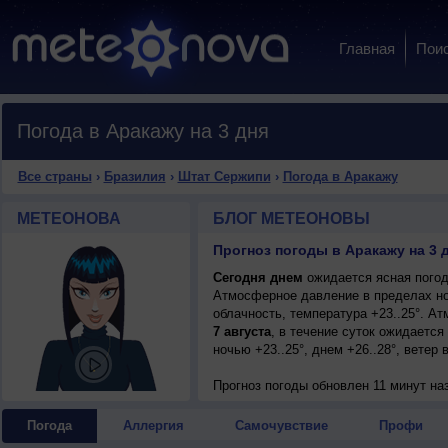
Главная
Пои
Погода в Аракажу на 3 дня
Все страны
›
Бразилия
›
Штат Сержипи
›
Погода в Аракажу
МЕТЕОНОВА
БЛОГ МЕТЕОНОВЫ
Прогноз погоды в Аракажу на 3 
Сегодня днем
ожидается ясная погода
Атмосферное давление в пределах но
облачность, температура +23..25°. А
7 августа
, в течение суток ожидаетс
ночью +23..25°, днем +26..28°, ветер
Прогноз погоды
обновлен 11 минут на
Погода
Аллергия
Самочувствие
Профи