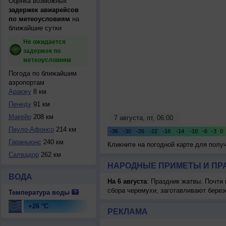
Оценка возможных
задержек авиарейсов
по метеоусловиям
на
ближайшие сутки
Не ожидается
задержек по
метеоусловиям
Погода по ближайшим
аэропортам
Аракжу
8 км
Пенеду
91 км
Макейо
208 км
Пауло-Афонсо
214 км
Гараньюнс
240 км
Кликните на погодной карте для пол
Салвадор
262 км
НАРОДНЫЕ ПРИМЕТЫ И ПР
ВОДА
На 6 августа
: Праздник жатвы. Почти
сбора черемухи, заготавливают берез
Температура воды
+26 °C
РЕКЛАМА