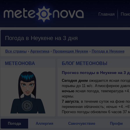
Главная
Пои
Погода в Неукене на 3 дня
Все страны
›
Аргентина
›
Провинция Неукен
›
Погода в Неукене
МЕТЕОНОВА
БЛОГ МЕТЕОНОВЫ
Прогноз погоды в Неукене на 3 д
Сегодня днем
ожидается ясная погода
порывы до 11 м/с. Атмосферное давле
ночью
ясная погода, температура +4
нормы.
7 августа
, в течение суток на фоне 
переменная облачность; ночью +4..+6°
сильный, порывы до 19 м/с, будьте в
Прогноз погоды
обновлен 6 часов 37 м
Погода
Аллергия
Самочувствие
Профи