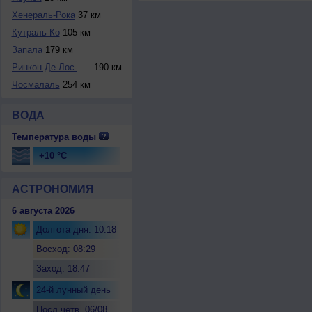
Хенераль-Рока
37 км
Кутраль-Ко
105 км
Запала
179 км
Ринкон-Де-Лос-Сау...
190 км
Чосмалаль
254 км
ВОДА
Температура воды
+10 °C
АСТРОНОМИЯ
6 августа 2026
Долгота дня: 10:18
Восход: 08:29
Заход: 18:47
24-й лунный день
Посл.четв. 06/08