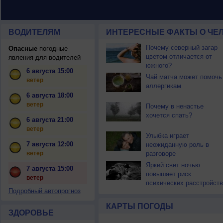
ВОДИТЕЛЯМ
ИНТЕРЕСНЫЕ ФАКТЫ О ЧЕЛ
Почему северный загар
Опасные
погодные
цветом отличается от
явления для водителей
южного?
6 августа 15:00
Чай матча может помочь
ветер
аллергикам
6 августа 18:00
ветер
Почему в ненастье
хочется спать?
6 августа 21:00
ветер
Улыбка играет
7 августа 12:00
неожиданную роль в
ветер
разговоре
Яркий свет ночью
7 августа 15:00
повышает риск
ветер
психических расстройств
Подробный автопрогноз
КАРТЫ ПОГОДЫ
ЗДОРОВЬЕ