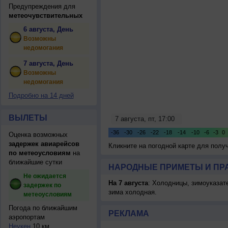
Предупреждения для
метеочувствительных
6 августа, День
Возможны
недомогания
7 августа, День
Возможны
недомогания
Подробно на 14 дней
ВЫЛЕТЫ
Оценка возможных
задержек авиарейсов
Кликните на погодной карте для пол
по метеоусловиям
на
ближайшие сутки
НАРОДНЫЕ ПРИМЕТЫ И ПР
Не ожидается
На 7 августа
: Холодницы, зимоуказат
задержек по
зима холодная.
метеоусловиям
Погода по ближайшим
РЕКЛАМА
аэропортам
Неукен
10 км