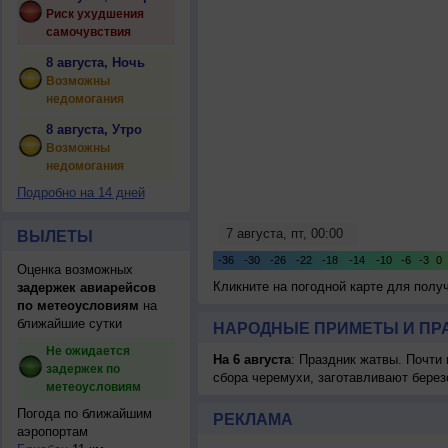
Риск ухудшения
самочувствия
8 августа, Ночь
Возможны
недомогания
8 августа, Утро
Возможны
недомогания
Подробно на 14 дней
ВЫЛЕТЫ
Оценка возможных
Кликните на погодной карте для пол
задержек авиарейсов
по метеоусловиям
на
ближайшие сутки
НАРОДНЫЕ ПРИМЕТЫ И ПР
Не ожидается
На 6 августа
: Праздник жатвы. Почти
задержек по
сбора черемухи, заготавливают берез
метеоусловиям
Погода по ближайшим
РЕКЛАМА
аэропортам