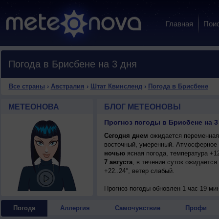
Главная
Пои
Погода в Брисбене на 3 дня
Все страны
›
Австралия
›
Штат Квинсленд
›
Погода в Брисбене
МЕТЕОНОВА
БЛОГ МЕТЕОНОВЫ
Прогноз погоды в Брисбене на 3
Сегодня днем
ожидается переменная о
восточный, умеренный. Атмосферное 
ночью
ясная погода, температура +1
7 августа
, в течение суток ожидается
+22..24°, ветер слабый.
Прогноз погоды
обновлен 1 час 19 ми
Погода
Аллергия
Самочувствие
Профи