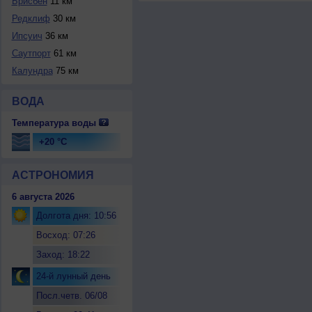
Брисбен
11 км
Редклиф
30 км
Ипсуич
36 км
Саутпорт
61 км
Калундра
75 км
ВОДА
Температура воды
+20 °C
АСТРОНОМИЯ
6 августа 2026
Долгота дня: 10:56
Восход: 07:26
Заход: 18:22
24-й лунный день
Посл.четв. 06/08