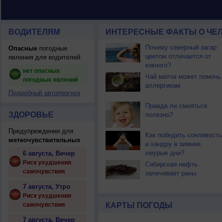
ВОДИТЕЛЯМ
ИНТЕРЕСНЫЕ ФАКТЫ О ЧЕЛ
Почему северный загар
Опасные
погодные
цветом отличается от
явления для водителей
южного?
нет опасных
Чай матча может помочь
погодных явлений
аллергикам
Подробный автопрогноз
Правда ли смеяться
ЗДОРОВЬЕ
полезно?
Предупреждения для
Как победить сонливость
метеочувствительных
и хандру в зимние
хмурые дни?
6 августа, Вечер
Риск ухудшения
Сибирская нефть
самочувствия
залечивает раны
7 августа, Утро
Риск ухудшения
самочувствия
КАРТЫ ПОГОДЫ
7 августа, Вечер