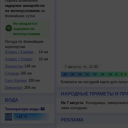
Оценка возможных
задержек авиарейсов
по метеоусловиям
на
ближайшие сутки
Не ожидается
задержек по
метеоусловиям
Погода по ближайшим
аэропортам
Хобарт / Кэмбридж
14 км
Хобарт / Хобарт И...
16 км
Лонсестон
149 км
Страхан
185 км
Сент-Хеленс
189 км
Кликните на погодной карте для пол
Девонпорт
204 км
НАРОДНЫЕ ПРИМЕТЫ И ПР
ВОДА
На 7 августа
: Холодницы, зимоуказат
зима холодная.
Температура воды
+12 °C
РЕКЛАМА