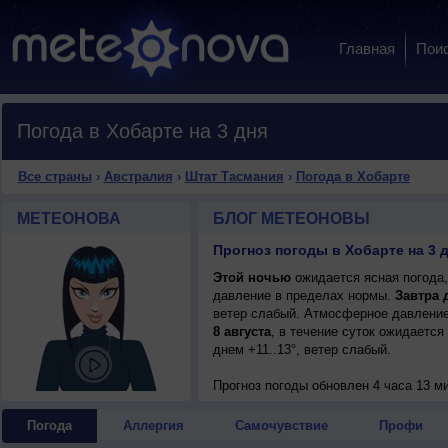
Главная
Пои
Погода в Хобарте на 3 дня
Все страны
›
Австралия
›
Штат Тасмания
›
Погода в Хобарте
МЕТЕОНОВА
БЛОГ МЕТЕОНОВЫ
Прогноз погоды в Хобарте на 3 
Этой ночью
ожидается ясная погода,
давление в пределах нормы.
Завтра 
ветер слабый. Атмосферное давление
8 августа
, в течение суток ожидается
днем +11..13°, ветер слабый.
Прогноз погоды
обновлен 4 часа 13 ми
Погода
Аллергия
Самочувствие
Профи