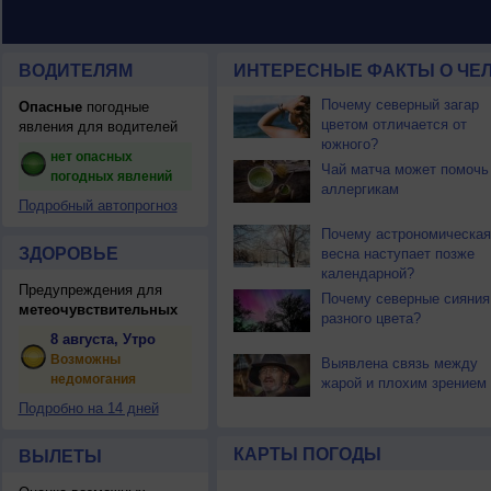
ВОДИТЕЛЯМ
ИНТЕРЕСНЫЕ ФАКТЫ О ЧЕЛ
Почему северный загар
Опасные
погодные
цветом отличается от
явления для водителей
южного?
нет опасных
Чай матча может помочь
погодных явлений
аллергикам
Подробный автопрогноз
Почему астрономическая
ЗДОРОВЬЕ
весна наступает позже
календарной?
Предупреждения для
Почему северные сияния
метеочувствительных
разного цвета?
8 августа, Утро
Возможны
Выявлена связь между
недомогания
жарой и плохим зрением
Подробно на 14 дней
КАРТЫ ПОГОДЫ
ВЫЛЕТЫ