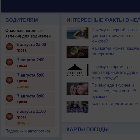
ВОДИТЕЛЯМ
ИНТЕРЕСНЫЕ ФАКТЫ О ЧЕЛ
Почему северный загар
Опасные
погодные
цветом отличается от
явления для водителей
южного?
6 августа 23:00
Чай матча может помочь
гроза
аллергикам
7 августа 2:00
гроза
Почему во время грозы
нельзя принимать душ и
7 августа 5:00
мыть посуду?
гроза
Почему еда вкуснее и
дождь
полезнее, если есть её
7 августа 8:00
руками?
гроза
Как стать долгожителем
7 августа 11:00
гроза
дождь
КАРТЫ ПОГОДЫ
Подробный автопрогноз