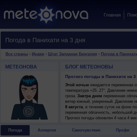
Главная
Пои
Погода в Панихати на 3 дня
Все страны
›
Индия
›
Штат Западная Бенгалия
›
Погода в Панихат
МЕТЕОНОВА
БЛОГ МЕТЕОНОВЫ
Прогноз погоды в Панихати на 3
Этой ночью
ожидается переменная об
температура +25..27°. Давление немн
гроза.
Завтра днем
переменная облачн
ветер южный, умеренный. Давление н
8 августа
, в течение суток на фоне 
переменная облачность, небольшой до
днем +30..32°, ветер южный, умеренн
Прогноз погоды
обновлен 4 часа 4 ми
Погода
Аллергия
Самочувствие
Профи