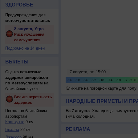
ЗДОРОВЬЕ
Предупреждения для
метеочувствительных
8 августа, Утро
Риск ухудшения
самочувствия
Подробно на 14 дней
ВЫЛЕТЫ
Оценка возможных
задержек авиарейсов
по метеоусловиям
на
Кликните на погодной карте для пол
ближайшие сутки
Велика вероятность
НАРОДНЫЕ ПРИМЕТЫ И ПР
задержек
Погода по ближайшим
На 7 августа
: Холодницы, зимоуказат
аэропортам
зима холодная.
Калькутта
9 км
РЕКЛАМА
Бехала
22 км
Джессор
98 км