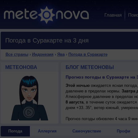
Главная
Пои
Погода в Суракарте на 3 дня
Все страны
›
Индонезия
›
Ява
›
Погода в Суракарте
МЕТЕОНОВА
БЛОГ МЕТЕОНОВЫ
Прогноз погоды в Суракарте на 
Этой ночью
ожидается ясная погода,
давление в пределах нормы.
Завтра 
Атмосферное давление в пределах но
8 августа
, в течение суток ожидается
днем +33..35°, ветер южный, умеренн
Прогноз погоды
обновлен 4 часа 9 мин
Погода
Аллергия
Самочувствие
Профи