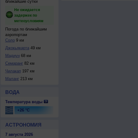
ближайшие сутки
Не ожидается
задержек по
метеоусловиям
Погода по ближайшим
аэропортам
Соло
9 км
Джокьякарта
49 км
Мадиун
68 км
Семаранг
82 км
Чилакап
197 км
Маланг
213 км
ВОДА
Температура воды
+26 °C
АСТРОНОМИЯ
7 августа 2026