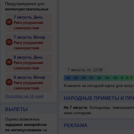
Предупреждения для
метеочувствительных
7 августа, День
Риск ухудшения
самочувствия
7 августа, Вечер
Риск ухудшения
самочувствия
8 августа, День
Риск ухудшения
самочувствия
8 августа, Вечер
Риск ухудшения
Кликните на погодной карте для пол
самочувствия
Подробно на 14 дней
НАРОДНЫЕ ПРИМЕТЫ И ПР
На 7 августа
: Холодницы, зимоуказат
ВЫЛЕТЫ
зима холодная.
Оценка возможных
задержек авиарейсов
РЕКЛАМА
по метеоусловиям
на