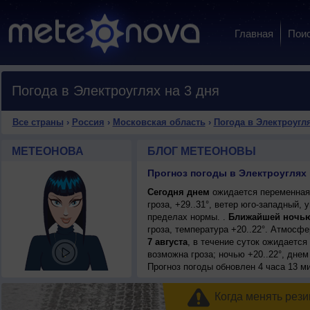
Главная
Пои
Погода в Электроуглях на 3 дня
Все страны
›
Россия
›
Московская область
›
Погода в Электроугл
МЕТЕОНОВА
БЛОГ МЕТЕОНОВЫ
Прогноз погоды в Электроуглях 
Сегодня днем
ожидается переменная
гроза, +29..31°, ветер юго-западный
пределах нормы. .
Ближайшей ночь
гроза, температура +20..22°. Атмосф
7 августа
, в течение суток ожидаетс
возможна гроза; ночью +20..22°, днем
Прогноз погоды
обновлен 4 часа 13 ми
Когда менять рези