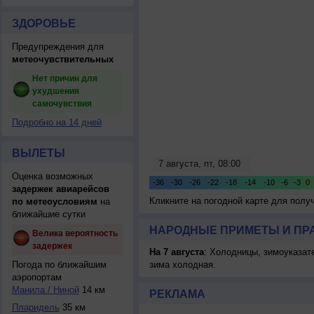
ЗДОРОВЬЕ
Предупреждения для
метеочувствительных
Нет причин для
ухудшения
самочувствия
Подробно на 14 дней
ВЫЛЕТЫ
Оценка возможных
задержек авиарейсов
Кликните на погодной карте для пол
по метеоусловиям
на
ближайшие сутки
НАРОДНЫЕ ПРИМЕТЫ И ПР
Велика вероятность
задержек
На 7 августа
: Холодницы, зимоуказат
Погода по ближайшим
зима холодная.
аэропортам
Манила / Ниной
14 км
РЕКЛАМА
Пларидель
35 км