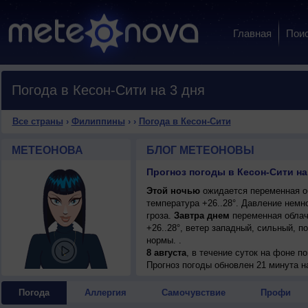
Главная
Пои
Погода в Кесон-Сити на 3 дня
Все страны
›
Филиппины
›
›
Погода в Кесон-Сити
МЕТЕОНОВА
БЛОГ МЕТЕОНОВЫ
Прогноз погоды в Кесон-Сити на
Этой ночью
ожидается переменная об
температура +26..28°. Давление немн
гроза.
Завтра днем
переменная облач
+26..28°, ветер западный, сильный, п
нормы. .
8 августа
, в течение суток на фоне 
переменная облачность, сильный дожд
Прогноз погоды
обновлен 21 минута н
+27..29°, ветер западный, сильный, п
Погода
Аллергия
Самочувствие
Профи