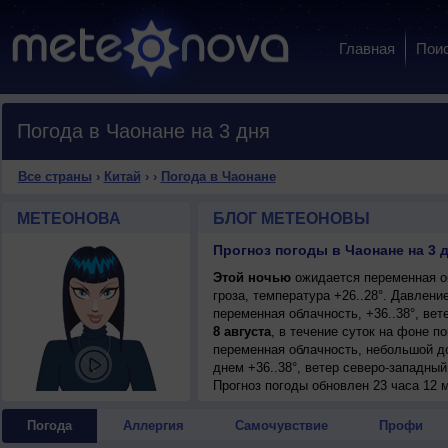
Главная
Пои
Погода в Чаонане на 3 дня
Все страны
›
Китай
›
›
Погода в Чаонане
МЕТЕОНОВА
БЛОГ МЕТЕОНОВЫ
Прогноз погоды в Чаонане на 3 
Этой ночью
ожидается переменная о
гроза, температура +26..28°. Давлени
переменная облачность, +36..38°, вет
8 августа
, в течение суток на фоне 
переменная облачность, небольшой до
днем +36..38°, ветер северо-западный
Прогноз погоды
обновлен 23 часа 12 м
Погода
Аллергия
Самочувствие
Профи