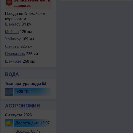
Велика вероятность
задержек
Погода по ближайшим
аэропортам
Шаньтоу
34 км
Мейсян
126 км
Хойчжоу
189 км
Сямынь
225 км
Цзиньмэнь
236 км
Шек-Конг
258 км
ВОДА
Температура воды
+28 °C
АСТРОНОМИЯ
6 августа 2026
Долгота дня: 13:07
Восход: 05:47