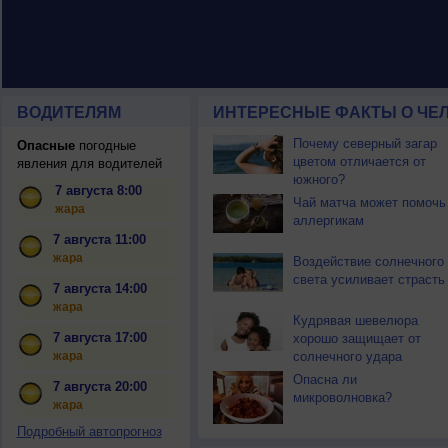
ВОДИТЕЛЯМ
ИНТЕРЕСНЫЕ ФАКТЫ О ЧЕЛ
Почему северный загар
Опасные
погодные
цветом отличается от
явления для водителей
южного?
7 августа 8:00
Чай матча может помочь
жара
аллергикам
7 августа 11:00
жара
Воздействие солнечного
света усиливает страсть
7 августа 14:00
жара
Кудрявая шевелюра
7 августа 17:00
хорошо защищает от
жара
солнечного удара
Опасна ли
7 августа 20:00
микроволновка?
жара
Подробный автопрогноз