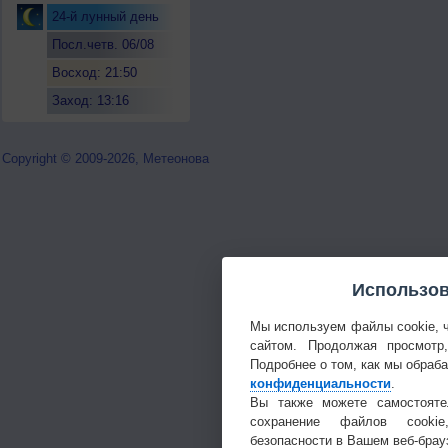
24-й лунный день
Посл.четв. 06/08
Восход: 21:50
Заход: 13:16
Copyright © 2009-2026, Метеонова
Использов
Мы используем файлы cookie, 
сайтом. Продолжая просмотр
Подробнее о том, как мы обраб
конфиденциальности
.
Вы также можете самостояте
сохранение файлов cookie
безопасности в Вашем веб-брау