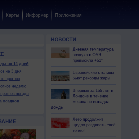
Карты
Информер
Приложения
НОВОСТИ
Дневная температура
ЖЕ
воздуха в ОАЭ
превысила +51°
ды на 14 дней
оз на 3 дня
 вс
9 вс
10 пн
10 пн
10 пн
10 пн
11 вт
11 вт
11 вт
Европейские столицы
ень
Вечер
Ночь
Утро
День
Вечер
Ночь
Утро
День
бьют рекорды жары
то прогноз
огноз неделю
Впервые за 155 лет в
прогноз погоды
Лондоне в течение
а осадков
месяца не выпадал
дождь
ет
Нет
Нет
Нет
Нет
Нет
Нет
Нет
Нет
Да
Можно
Можно
Да
Да
Можно
Можно
Да
Да
Лето продолжит
ВАНИЕ
щедро раздавать своё
тепло!
34
+31
+28
+27
+36
+32
+28
+25
+36