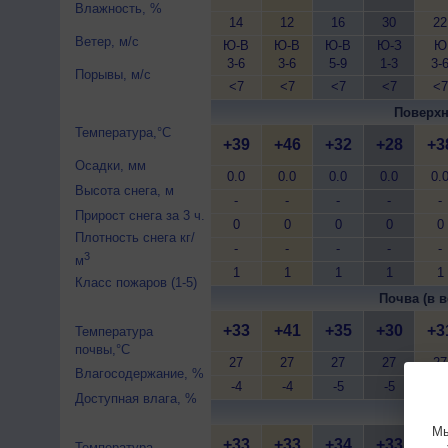
Влажность, %
14
12
16
30
22
Ветер, м/с
Ю-В
Ю-В
Ю-В
Ю-З
Ю
3-6
3-6
5-9
1-3
3-
Порывы, м/с
<7
<7
<7
<7
<7
Поверхн
Температура,°C
+39
+46
+32
+28
+3
Осадки, мм
0.0
0.0
0.0
0.0
0.
Высота снега, м
-
-
-
-
-
Прирост снега за 3 ч.
0
0
0
0
0
Плотность снега кг/
-
-
-
-
-
3
м
1
1
1
1
1
Класс пожаров (1-5)
Почва (в в
+33
+41
+35
+30
+3
Температура
почвы,°C
27
27
27
27
27
Влагосодержание, %
-4
-4
-5
-5
-5
Доступная влага, %
Почва 
Мы
+33
+33
+34
+33
+3
Температура