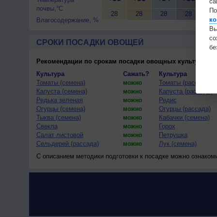
са
почвы,°C
По
28
28
28
28
28
ко
Влагосодержание, %
Вы
с
СРОКИ ПОСАДКИ ОВОЩЕЙ
бе
Рекомендации по срокам посадки овощных культур
(тес
Культура
Сажать?
Культура
Томаты (семена)
Томаты (рассада)
можно
Капуста (семена)
Капуста (рассада)
можно
Редька зеленая
Редис
можно
Огурцы (семена)
Огурцы (рассада)
можно
Тыква (семена)
Кабачки (семена)
можно
Свекла
Горох
можно
Салат листовой
Петрушка
можно
Сельдерей (рассада)
Лук (семена)
можно
С описанием методики подготовки к посадке можно ознаком