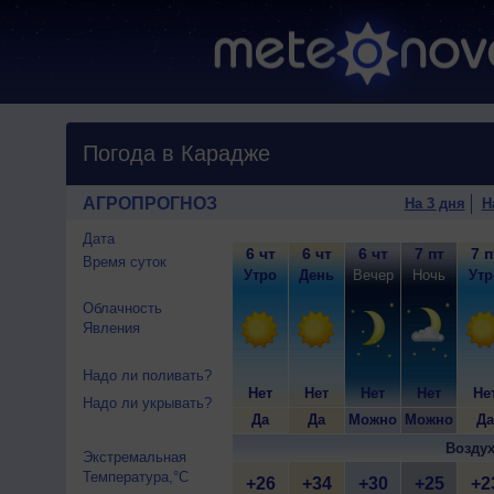
Погода в Карадже
АГРОПРОГНОЗ
На 3 дня
Н
Дата
6 чт
6 чт
6 чт
7 пт
7 п
Время суток
Утро
День
Вечер
Ночь
Утр
Облачность
Явления
Надо ли поливать?
Нет
Нет
Нет
Нет
Не
Надо ли укрывать?
Да
Да
Можно
Можно
Да
Воздух
Экстремальная
Температура,°C
+26
+34
+30
+25
+2