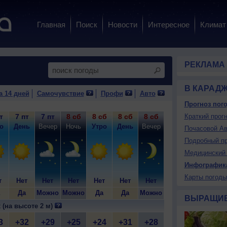
Главная
Поиск
Новости
Интересное
Климат
РЕКЛАМА
В КАРАД
а 14 дней
Самочувствие
Профи
Авто
Прогноз пого
т
7 пт
7 пт
8 сб
8 сб
8 сб
8 сб
9 вс
Краткий прогн
9 вс
9
о
День
Вечер
Ночь
Утро
День
Вечер
Ночь
Утро
Д
Почасовой Ав
Подробный пр
Медицинский 
Инфографик
Карты погоды
т
Нет
Нет
Нет
Нет
Нет
Нет
Нет
Нет
Н
Да
Можно
Можно
Да
Да
Можно
Можно
Да
ВЫРАЩИ
 (на высоте 2 м)
3
+32
+29
+25
+24
+31
+28
+27
+26
+