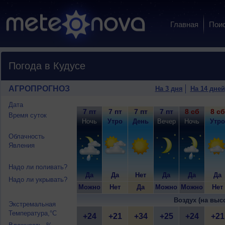
Главная
Пои
Погода в Кудусе
АГРОПРОГНОЗ
На 3 дня
На 14 дней
Дата
7 пт
7 пт
7 пт
7 пт
8 сб
8 сб
Время суток
Ночь
Утро
День
Вечер
Ночь
Утро
Облачность
Явления
Надо ли поливать?
Да
Да
Нет
Да
Да
Да
Надо ли укрывать?
Можно
Нет
Да
Можно
Можно
Нет
Воздух (на выс
Экстремальная
Температура,°C
+24
+21
+34
+25
+24
+21