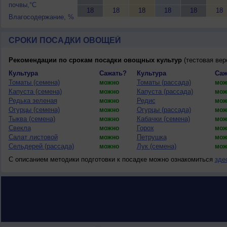
почвы,°C
18
18
18
18
18
18
Влагосодержание, %
СРОКИ ПОСАДКИ ОВОЩЕЙ
Рекомендации по срокам посадки овощных культур
(тестовая вер
Культура
Сажать?
Культура
Саж
Томаты (семена)
Томаты (рассада)
можно
мож
Капуста (семена)
Капуста (рассада)
можно
мож
Редька зеленая
Редис
можно
мож
Огурцы (семена)
Огурцы (рассада)
можно
мож
Тыква (семена)
Кабачки (семена)
можно
мож
Свекла
Горох
можно
мож
Салат листовой
Петрушка
можно
мож
Сельдерей (рассада)
Лук (семена)
можно
мож
С описанием методики подготовки к посадке можно ознакомиться
зде