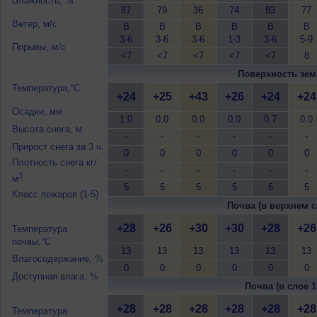
Влажность, %
87
79
36
74
83
77
Ветер, м/с
В
В
В
В
В
В
3-6
3-6
3-6
1-3
3-6
5-9
Порывы, м/с
<7
<7
<7
<7
<7
8
Поверхность зем
Температура,°C
+24
+25
+43
+26
+24
+24
Осадки, мм
1.0
0.0
0.0
0.0
0.7
0.0
Высота снега, м
-
-
-
-
-
-
Прирост снега за 3 ч.
0
0
0
0
0
0
Плотность снега кг/
-
-
-
-
-
-
3
м
5
5
5
5
5
5
Класс пожаров (1-5)
Почва (в верхнем с
+28
+26
+30
+30
+28
+26
Температура
почвы,°C
13
13
13
13
13
13
Влагосодержание, %
0
0
0
0
0
0
Доступная влага, %
Почва (в слое 1
+28
+28
+28
+28
+28
+28
Температура