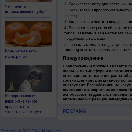
Количество цветущих растений, на
Чем лечить
Количество и продолжительность з
потрескавшиеся губы?
период
Количество и частота осадков в 
Расположение растений: южные ск
тепла, и цветение там наступает ран
продолжается дольше
Точность модели погоды для расч
также других метеопараметров, влия
Кому нельзя есть
мандарины?
Предупреждение
Предложенный прогноз является л
пыльцы в атмосфере и возможного
интенсивность пыления растений-а
только для консультативного испо
инструмент. Разработчики не несут
осложнения аллергических реакций
использования данных, приведенны
Информационная
аллергических реакций немедленно
перегрузка так же
вредна, как и
РЕКЛАМА
загрязнение воздуха
Copyright © 2009-2026, Метеонова