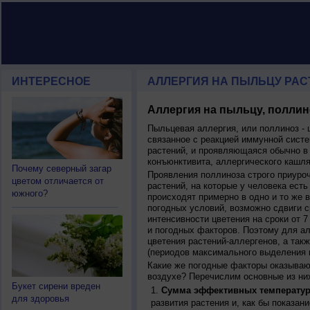
ИНТЕРЕСНОЕ
АЛЛЕРГИЯ НА ПЫЛЬЦУ РАСТ
Аллергия на пыльцу, поллин
Пыльцевая аллергия, или поллиноз - 
связанное с реакцией иммунной систе
растений, и проявляющаяся обычно в
конъюнктивита, аллергического кашля
Почему северный загар
Проявления поллиноза строго приуро
цветом отличается от
растений, на которые у человека есть
южного?
происходят примерно в одно и то же в
погодных условий, возможно сдвиги ср
интенсивности цветения на сроки от 7
и погодных факторов. Поэтому для ал
цветения растений-аллергенов, а так
(периодов максимального выделения 
Какие же погодные факторы оказываю
воздухе? Перечислим основные из ни
Букет сирени вреден
Сумма эффективных температур
для здоровья
развития растения и, как бы показан