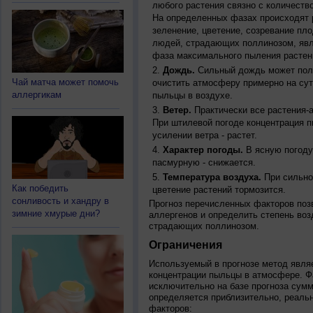
любого растения связно с количество
На определенных фазах происходят 
зеленение, цветение, созревание пл
людей, страдающих поллинозом, явля
фаза максимального пыления растен
Дождь.
Сильный дождь может полн
Чай матча может помочь
очистить атмосферу примерно на су
аллергикам
пыльцы в воздухе.
Ветер.
Практически все растения-
При штилевой погоде концентрация 
усилении ветра - растет.
Характер погоды.
В ясную погоду
пасмурную - снижается.
Температура воздуха.
При сильно
Как победить
цветение растений тормозится.
сонливость и хандру в
Прогноз перечисленных факторов позв
зимние хмурые дни?
аллергенов и определить степень воз
страдающих поллинозом.
Ограничения
Используемый в прогнозе метод явля
концентрации пыльцы в атмосфере. Ф
исключительно на базе прогноза сум
определяется приблизительно, реальн
факторов: