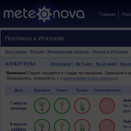
Главная
Пои
Поллиноз в Итатском
Все страны
›
Россия
›
Кемеровская область
›
Погода в Итатском
АЛЛЕРГЕНЫ
Почасовой
На 3 дня
На 14 дней
Меся
Внимание!
Сервис находится в стадии тестирования. Замечания и 
Ознакомьтесь, пожалуйста, с
ограничениями ответственности
.
Дата
Деревья
Злаки
Травы
Самочувствие
Лебе
7 августа
Не о
пятница
факт
Лебе
8 августа
Не о
суббота