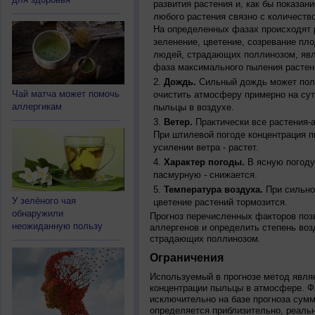
развития растения и, как бы показан
любого растения связно с количество
На определенных фазах происходят 
зеленение, цветение, созревание пл
людей, страдающих поллинозом, явля
фаза максимального пыления растен
Дождь.
Сильный дождь может полн
Чай матча может помочь
очистить атмосферу примерно на су
аллергикам
пыльцы в воздухе.
Ветер.
Практически все растения-
При штилевой погоде концентрация 
усилении ветра - растет.
Характер погоды.
В ясную погоду
пасмурную - снижается.
Температура воздуха.
При сильно
У зелёного чая
цветение растений тормозится.
обнаружили
Прогноз перечисленных факторов позв
неожиданную пользу
аллергенов и определить степень воз
страдающих поллинозом.
Ограничения
Используемый в прогнозе метод явля
концентрации пыльцы в атмосфере. Ф
исключительно на базе прогноза сум
определяется приблизительно, реальн