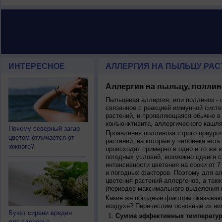
ИНТЕРЕСНОЕ
АЛЛЕРГИЯ НА ПЫЛЬЦУ РАСТ
Аллергия на пыльцу, поллин
Пыльцевая аллергия, или поллиноз - 
связанное с реакцией иммунной систе
растений, и проявляющаяся обычно в
конъюнктивита, аллергического кашля
Почему северный загар
Проявления поллиноза строго приуро
цветом отличается от
растений, на которые у человека есть
южного?
происходят примерно в одно и то же в
погодных условий, возможно сдвиги ср
интенсивности цветения на сроки от 7
и погодных факторов. Поэтому для ал
цветения растений-аллергенов, а так
(периодов максимального выделения 
Какие же погодные факторы оказываю
воздухе? Перечислим основные из ни
Букет сирени вреден
Сумма эффективных температур
для здоровья