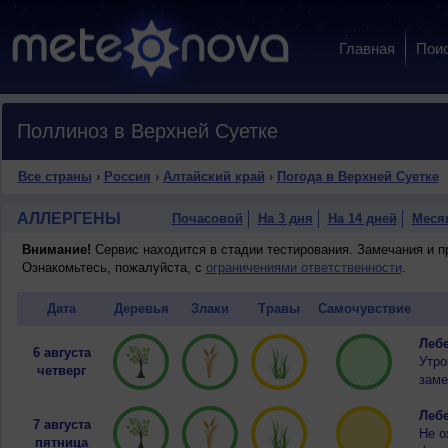
Главная
Пои
Поллиноз в Верхней Суетке
Все страны
›
Россия
›
Алтайский край
›
Погода в Верхней Суетке
АЛЛЕРГЕНЫ
Почасовой
На 3 дня
На 14 дней
Меся
Внимание!
Сервис находится в стадии тестирования. Замечания и 
Ознакомьтесь, пожалуйста, с
ограничениями ответственности
.
Дата
Деревья
Злаки
Травы
Самочувствие
Лебе
6 августа
Утро
четверг
заме
Лебе
7 августа
Не о
пятница