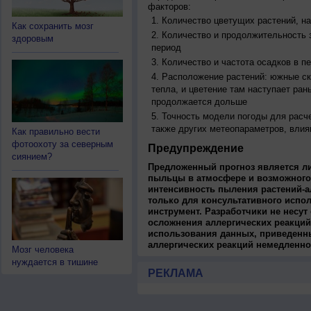
факторов:
Количество цветущих растений, на
Как сохранить мозг
Количество и продолжительность з
здоровым
период
Количество и частота осадков в 
Расположение растений: южные ск
тепла, и цветение там наступает ран
продолжается дольше
Точность модели погоды для расч
также других метеопараметров, влия
Как правильно вести
фотоохоту за северным
Предупреждение
сиянием?
Предложенный прогноз является л
пыльцы в атмосфере и возможного
интенсивность пыления растений-а
только для консультативного испо
инструмент. Разработчики не несут
осложнения аллергических реакций
использования данных, приведенны
аллергических реакций немедленно
Мозг человека
нуждается в тишине
РЕКЛАМА