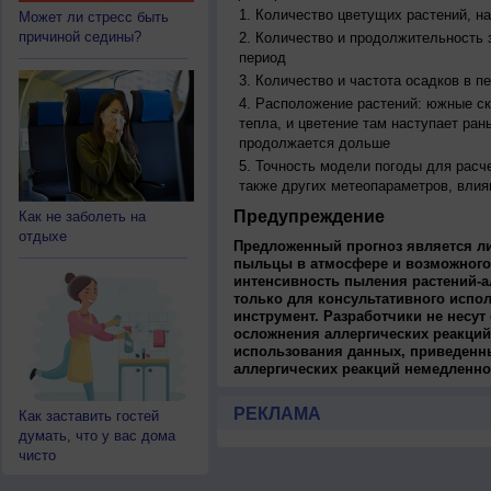
Количество цветущих растений, на
Может ли стресс быть
причиной седины?
Количество и продолжительность з
период
Количество и частота осадков в 
Расположение растений: южные ск
тепла, и цветение там наступает ран
продолжается дольше
Точность модели погоды для расч
также других метеопараметров, влия
Предупреждение
Как не заболеть на
отдыхе
Предложенный прогноз является л
пыльцы в атмосфере и возможного
интенсивность пыления растений-а
только для консультативного испо
инструмент. Разработчики не несут
осложнения аллергических реакций
использования данных, приведенны
аллергических реакций немедленно
РЕКЛАМА
Как заставить гостей
думать, что у вас дома
чисто