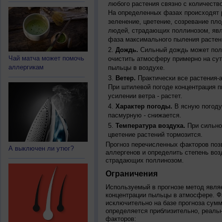
любого растения связно с количество
На определенных фазах происходят 
зеленение, цветение, созревание пл
людей, страдающих поллинозом, явля
фаза максимального пыления растен
Дождь.
Сильный дождь может полн
Чай матча может помочь
очистить атмосферу примерно на су
аллергикам
пыльцы в воздухе.
Ветер.
Практически все растения-
При штилевой погоде концентрация 
усилении ветра - растет.
Характер погоды.
В ясную погоду
пасмурную - снижается.
Температура воздуха.
При сильно
цветение растений тормозится.
Прогноз перечисленных факторов позв
А выключен ли утюг?
аллергенов и определить степень воз
страдающих поллинозом.
Ограничения
Используемый в прогнозе метод явля
концентрации пыльцы в атмосфере. Ф
исключительно на базе прогноза сум
определяется приблизительно, реальн
факторов: