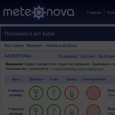
Главная
Пои
Поллиноз в а/п Бурж
Все страны
›
Франция
›
›
Погода в а/п Бурж
АЛЛЕРГЕНЫ
Почасовой
На 3 дня
На 14 дне
Внимание!
Сервис находится в стадии тестирования. Замечания и 
Ознакомьтесь, пожалуйста, с
ограничениями ответственности
.
Дата
Деревья
Злаки
Травы
Самочувствие
6 августа
Полы
четверг
Утро
7 августа
Полы
пятница
Утро