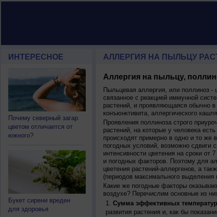
ИНТЕРЕСНОЕ
АЛЛЕРГИЯ НА ПЫЛЬЦУ РАСТ
Аллергия на пыльцу, поллин
Пыльцевая аллергия, или поллиноз - 
связанное с реакцией иммунной систе
растений, и проявляющаяся обычно в
конъюнктивита, аллергического кашля
Почему северный загар
Проявления поллиноза строго приуро
цветом отличается от
растений, на которые у человека есть
южного?
происходят примерно в одно и то же в
погодных условий, возможно сдвиги ср
интенсивности цветения на сроки от 7
и погодных факторов. Поэтому для ал
цветения растений-аллергенов, а так
(периодов максимального выделения 
Какие же погодные факторы оказываю
воздухе? Перечислим основные из ни
Букет сирени вреден
Сумма эффективных температур
для здоровья
развития растения и, как бы показан