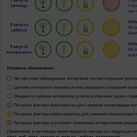
7 августа
Утро
пятница
Утро
зон 
Лебе
8 августа
Не о
суббота
факт
Лебе
9 августа
Не о
воскресенье
факт
Условные обозначения:
Нет цветения наблюдаемых аллергенов соответствующей группы 
Цетение аллергенов начинается или завершается (названия алле
Ожидается пыление аллергенов (список аллергенов указан справ
Погодные факторы благоприятны для снижения концентрации пы
Погодные факторы неблагоприятны для снижения концентрации 
Погодные факторы усугубляют возможные аллергические реакци
Примечание: в настоящее время выдается прогноз по следующим а
клен, дуб, липа, злаковые, полынь, лебеда, подорожник.