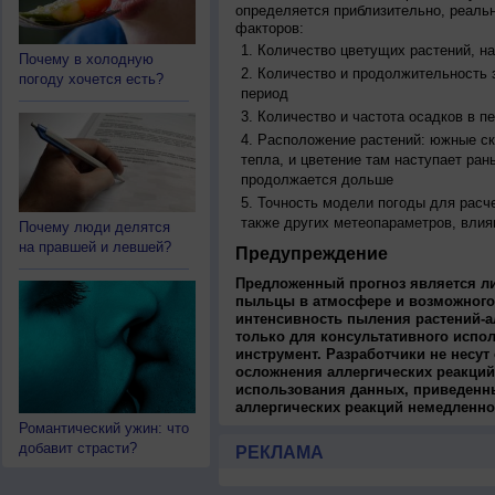
определяется приблизительно, реальн
факторов:
Количество цветущих растений, на
Почему в холодную
Количество и продолжительность з
погоду хочется есть?
период
Количество и частота осадков в 
Расположение растений: южные ск
тепла, и цветение там наступает ран
продолжается дольше
Точность модели погоды для расч
также других метеопараметров, влия
Почему люди делятся
на правшей и левшей?
Предупреждение
Предложенный прогноз является л
пыльцы в атмосфере и возможного
интенсивность пыления растений-а
только для консультативного испо
инструмент. Разработчики не несут
осложнения аллергических реакций
использования данных, приведенны
аллергических реакций немедленно
Романтический ужин: что
добавит страсти?
РЕКЛАМА