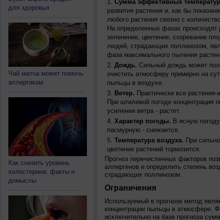
Сумма эффективных температур
для здоровья
развития растения и, как бы показан
любого растения связно с количество
На определенных фазах происходят 
зеленение, цветение, созревание пл
людей, страдающих поллинозом, явля
фаза максимального пыления растен
Дождь.
Сильный дождь может полн
Чай матча может помочь
очистить атмосферу примерно на су
аллергикам
пыльцы в воздухе.
Ветер.
Практически все растения-
При штилевой погоде концентрация 
усилении ветра - растет.
Характер погоды.
В ясную погоду
пасмурную - снижается.
Температура воздуха.
При сильно
цветение растений тормозится.
Прогноз перечисленных факторов позв
Как снизить уровень
аллергенов и определить степень воз
холестерина: факты и
страдающих поллинозом.
домыслы
Ограничения
Используемый в прогнозе метод явля
концентрации пыльцы в атмосфере. Ф
исключительно на базе прогноза сум