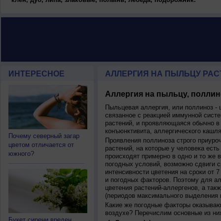
ИНТЕРЕСНОЕ
АЛЛЕРГИЯ НА ПЫЛЬЦУ РАСТ
Аллергия на пыльцу, поллин
Пыльцевая аллергия, или поллиноз - 
связанное с реакцией иммунной систе
растений, и проявляющаяся обычно в
конъюнктивита, аллергического кашля
Почему северный загар
Проявления поллиноза строго приуро
цветом отличается от
растений, на которые у человека есть
южного?
происходят примерно в одно и то же в
погодных условий, возможно сдвиги ср
интенсивности цветения на сроки от 7
и погодных факторов. Поэтому для ал
цветения растений-аллергенов, а так
(периодов максимального выделения 
Какие же погодные факторы оказываю
воздухе? Перечислим основные из ни
Букет сирени вреден