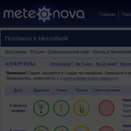
Главная
Пои
Поллиноз в Незлобной
Все страны
›
Россия
›
Ставропольский край
›
Погода в Незлобной
АЛЛЕРГЕНЫ
Почасовой
На 3 дня
На 14 дней
Меся
Внимание!
Сервис находится в стадии тестирования. Замечания и 
Ознакомьтесь, пожалуйста, с
ограничениями ответственности
.
Дата
Деревья
Злаки
Травы
Самочувствие
Лебе
6 августа
Утро
четверг
ощут
пыле
Лебе