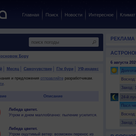
Главная
Поиск
Новости
Интересное
Климат
РЕКЛАМА
АСТРОНО
Сосновом Бору
6 августа 202
й
Месяц
Самочувствие
Г/м бури
УФ-индекс
Долгота
ечания и предложения
отправляйте
разработчикам.
Восход:
ти
.
Заход: 
вие
Описание
24-й лу
Посл.че
Лебеда цветет.
Восход:
Утром и днем маллоблачно: пыление усилится.
Заход: 
Лебеда цветет.
Утром ощутимый ветер: возможен перенос из