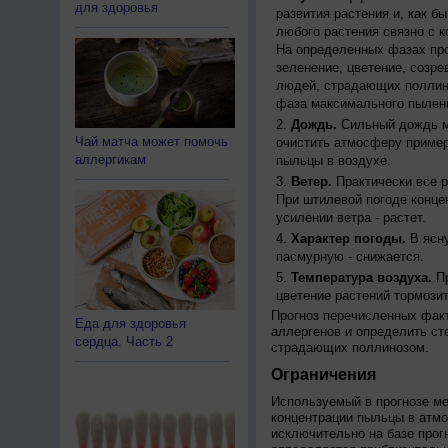
для здоровья
развития растения и, как б
любого растения связно с к
На определенных фазах про
зеленение, цветение, созр
людей, страдающих поллино
фаза максимального пылени
Дождь.
Сильный дождь м
Чай матча может помочь
очистить атмосферу пример
аллергикам
пыльцы в воздухе.
Ветер.
Практически все р
При штилевой погоде конце
усилении ветра - растет.
Характер погоды.
В ясну
пасмурную - снижается.
Температура воздуха.
Пр
цветение растений тормозит
Прогноз перечисленных факт
Еда для здоровья
аллергенов и определить ст
сердца. Часть 2
страдающих поллинозом.
Ограничения
Используемый в прогнозе м
концентрации пыльцы в атм
исключительно на базе про