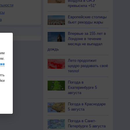
воздуха в ОАЭ
льности
превысила +51°
осы
Европейские столицы
а
бьют рекорды жары
Впервые за 155 лет в
Лондоне в течение
месяца не выпадал
дождь
шим
ем.
Лето продолжит
ике
щедро раздавать своё
тепло!
ить
ки
Погода в
Екатеринбурге 5
августа
Погода в Краснодаре
5 августа
Погода в Санкт-
Петербурге 5 августа