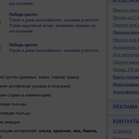
В СОСНО
зон пыления.
Прогноз пого
Лебеда цветет.
Погода на 3 
Утром и днем маллоблачно: пыление усилится.
Прогноз для 
Утром ощутимый ветер: возможен перенос из
зон пыления.
Прогноз пог
Прогноз для 
Лебеда цветет.
Агропрогноз 
Утром и днем маллоблачно: пыление усилится.
Для метеочу
Прогноз магн
Индекс УФ-из
 группы (деревья, злаки, сорные травы)
Карты погод
Инфографик
ния аллергенов указаны в описании)
Атмосферно
зан справа в комментарии)
трации пыльцы
РЕКЛАМА
ентрации пыльцы
КОНТАКТ
ие реакции
дующим аллергенам:
ольха, орешник, ива, береза,
О проекте
.
Политика