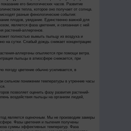
ы показание его биологических часов. Развитие
оличеством тепла, которое оно получает от солнца.
исходят разные фенологические события:
евание плодов, увядание. Единственно важной для
зом, является фаза цветения, и связанная с ней
я растений-аллергенов.
ожет полностью вымыть пыльцу из воздуха и
но на сутки. Слабый дождь снижает концентрацию
астения-аллергены опыляются при помощи ветра.
нтрация пыльцы в атмосфере снижается, при
ю погоду цветение обычно усиливается, в
и сильном понижении температуры в утренние часы
ся.
оров позволяет оценить фазу развития растений-
епень воздействия пыльцы на организм людей,
етод является оценочным. Мы не производим замеры
осфере. Фазы цветения и пыления получены
гноза суммы эффективных температур. Фаза