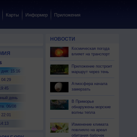
Карты
Информер
Приложения
НОВОСТИ
Космическая погода
МИЯ
влияет на транспорт
6
Приложение построит
 дня: 15:16
маршрут через тень
 04:29
Атмосфера начала
19:45
замерзать
нный день
В Приморье
тв. 06/08
обнаружены морские
волны тепла
 22:01
14:13
Изменение климата
повлияло на ареал
обитания бабочек