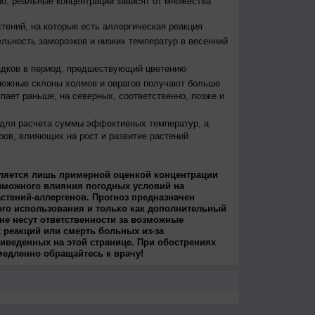
о, реальные концентрации зависят от множества
тений, на которые есть аллергическая реакция
льность заморозков и низких температур в весенний
адков в период, предшествующий цветению
 южные склоны холмов и оврагов получают больше
упает раньше, на северных, соответственно, позже и
 для расчета суммы эффективных температур, а
ров, влияющих на рост и развитие растений
ляется лишь примерной оценкой концентрации
зможного влияния погодных условий на
стений-аллергенов. Прогноз предназначен
ого использования и только как дополнительный
не несут ответственности за возможные
 реакций или смерть больных из-за
иведенных на этой странице. При обострениях
медленно обращайтесь к врачу!