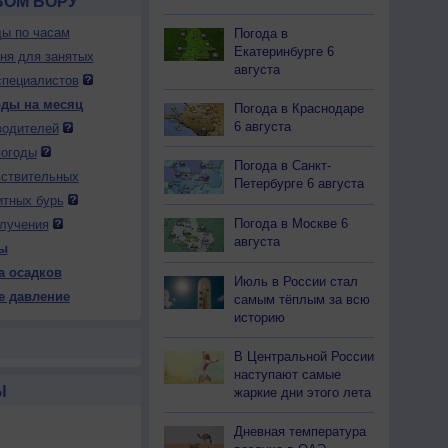
ВОМ БОРУ
ды по часам
Погода в
Екатеринбурге 6
дня для занятых
августа
специалистов
оды на месяц
Погода в Краснодаре
6 августа
водителей
погоды
Погода в Санкт-
вствительных
Петербурге 6 августа
итных бурь
Погода в Москве 6
лучения
августа
ы
а осадков
Июль в России стал
е давление
самым тёплым за всю
историю
В Центральной России
наступают самые
Ы
жаркие дни этого лета
Дневная температура