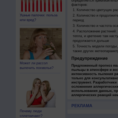
определяется приблизительн
факторов:
Количество цветущих рас
Ушные палочки: польза
Количество и продолжите
или вред?
период
Количество и частота ос
Расположение растений:
тепла, и цветение там наст
продолжается дольше
Точность модели погоды
также других метеопарамет
Предупреждение
Может ли рассол
Предложенный прогноз яв
вылечить похмелье?
пыльцы в атмосфере и во
интенсивность пыления ра
только для консультативн
инструмент. Разработчики 
осложнения аллергических
использования данных, пр
аллергических реакций не
РЕКЛАМА
Почему люди
сплетничают?