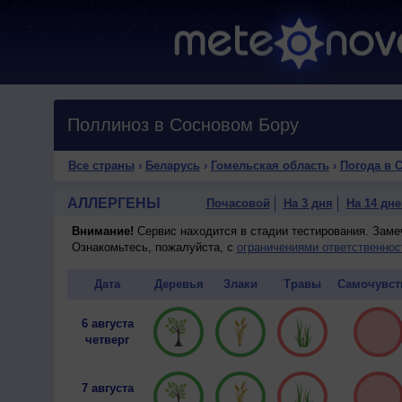
Поллиноз в Сосновом Бору
Все страны
›
Беларусь
›
Гомельская область
›
Погода в 
АЛЛЕРГЕНЫ
Почасовой
На 3 дня
На 14 дне
Внимание!
Сервис находится в стадии тестирования. Зам
Ознакомьтесь, пожалуйста, с
ограничениями ответственнос
Дата
Деревья
Злаки
Травы
Самочувст
6 августа
четверг
7 августа