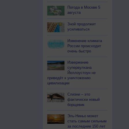
Погода в Москве 5
августа
Зной продолжит
усиливаться
Изменение климата
России происходит
очень быстро
Извержение
супервулкана
Йеллоустоун не
приведёт к уничтожению
цивилизации
Слизни – это
фактически новый
борщевик
Эль-Ниньо может
стать самым сильным
за последние 150 лет