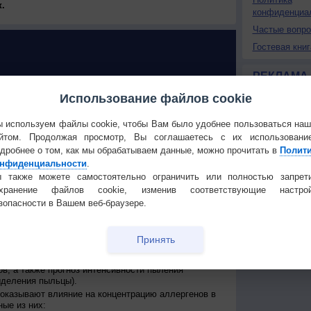
.
конфиденциа
Частые вопр
Гостевая книг
РЕКЛАМА
Использование файлов cookie
У РАСТЕНИЙ в Абадзехской
 используем файлы cookie, чтобы Вам было удобнее пользоваться на
йтом. Продолжая просмотр, Вы соглашаетесь с их использовани
 поллиноз: возможен ли прогноз?
дробнее о том, как мы обрабатываем данные, можно прочитать в
Полит
ллиноз - широко распространенное заболевание,
нфиденциальности
.
ной системой человека на пыльцу некоторых видов
 также можете самостоятельно ограничить или полностью запрет
обычно в форме аллергического ринита и
охранение файлов cookie, изменив соответствующие настрой
ого кашля или даже астмы.
зопасности в Вашем веб-браузере.
о приурочены к цветению определенного вида
века есть аллергическая реакция. Такие обострения
и то же время каждый год, но, из-за влияния
сдвиги сроков начала и конца, а также
Принять
роки от 7 до 14 дней из-за изменения климатических
му для аллергиков очень важна оперативная оценка
ов, а также прогноз интенсивности пыления
ыделения пыльцы).
оказывают влияние на концентрацию аллергенов в
ые из них: