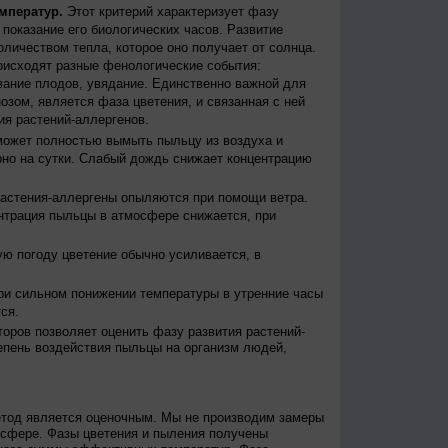
мператур.
Этот критерий характеризует фазу
ы показание его биологических часов. Развитие
оличеством тепла, которое оно получает от солнца.
исходят разные фенологические события:
евание плодов, увядание. Единственно важной для
зом, является фаза цветения, и связанная с ней
я растений-аллергенов.
ожет полностью вымыть пыльцу из воздуха и
но на сутки. Слабый дождь снижает концентрацию
астения-аллергены опыляются при помощи ветра.
нтрация пыльцы в атмосфере снижается, при
ю погоду цветение обычно усиливается, в
и сильном понижении температуры в утренние часы
ся.
оров позволяет оценить фазу развития растений-
епень воздействия пыльцы на организм людей,
етод является оценочным. Мы не производим замеры
осфере. Фазы цветения и пыления получены