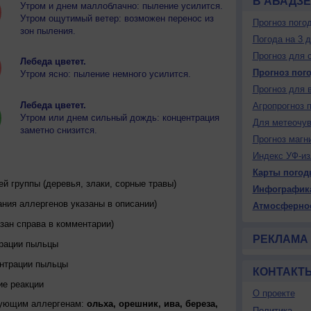
В АБАДЗ
Утром и днем маллоблачно: пыление усилится.
Утром ощутимый ветер: возможен перенос из
Прогноз пого
зон пыления.
Погода на 3 
Прогноз для 
Лебеда цветет.
Прогноз пог
Утром ясно: пыление немного усилится.
Прогноз для 
Лебеда цветет.
Агропрогноз 
Утром или днем сильный дождь: концентрация
Для метеочу
заметно снизится.
Прогноз магн
Индекс УФ-из
Карты погод
 группы (деревья, злаки, сорные травы)
Инфографик
ния аллергенов указаны в описании)
Атмосферно
зан справа в комментарии)
РЕКЛАМА
трации пыльцы
ентрации пыльцы
КОНТАКТ
ие реакции
О проекте
дующим аллергенам:
ольха, орешник, ива, береза,
Политика