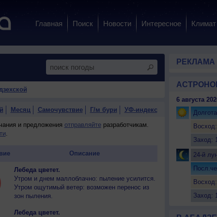
Главная
Поиск
Новости
Интересное
Климат
РЕКЛАМА
АСТРОНО
дзехской
6 августа 202
й
Месяц
Самочувствие
Г/м бури
УФ-индекс
Долгота
ечания и предложения
отправляйте
разработчикам.
Восход:
ти
.
Заход: 
вие
Описание
24-й лу
Посл.че
Лебеда цветет.
Утром и днем маллоблачно: пыление усилится.
Восход:
Утром ощутимый ветер: возможен перенос из
Заход: 
зон пыления.
Лебеда цветет.