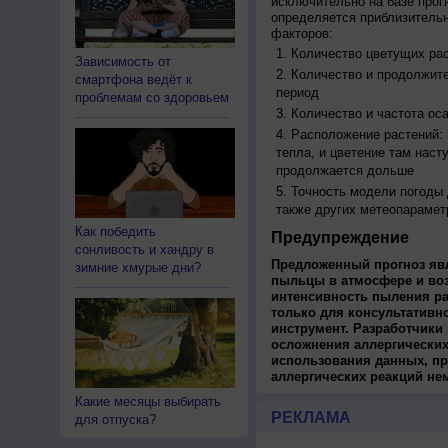
исключительно на базе про
определяется приблизительн
факторов:
Количество цветущих рас
Зависимость от
Количество и продолжите
смартфона ведёт к
период
проблемам со здоровьем
Количество и частота ос
Расположение растений:
тепла, и цветение там наст
продолжается дольше
Точность модели погоды
также других метеопарамет
Как победить
Предупреждение
сонливость и хандру в
Предложенный прогноз яв
зимние хмурые дни?
пыльцы в атмосфере и во
интенсивность пыления ра
только для консультативн
инструмент. Разработчики 
осложнения аллергических
использования данных, пр
аллергических реакций не
Какие месяцы выбирать
РЕКЛАМА
для отпуска?