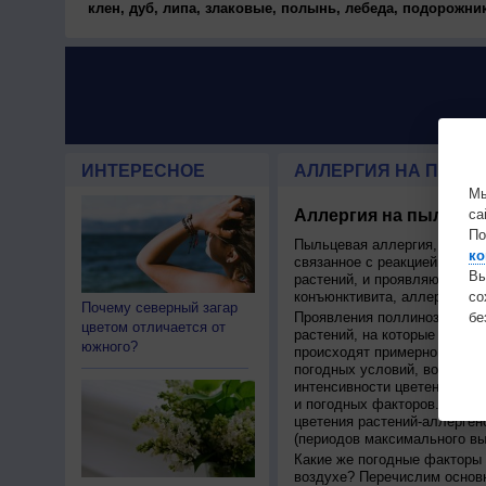
клен, дуб, липа, злаковые, полынь, лебеда, подорожник
ИНТЕРЕСНОЕ
АЛЛЕРГИЯ НА ПЫЛЬЦ
Мы
са
Аллергия на пыльцу,
По
Пыльцевая аллергия, или по
ко
связанное с реакцией иммун
Вы
растений, и проявляющаяся 
с
конъюнктивита, аллергическ
Почему северный загар
бе
Проявления поллиноза строг
цветом отличается от
растений, на которые у чело
южного?
происходят примерно в одно 
погодных условий, возможно 
интенсивности цветения на с
и погодных факторов. Поэто
цветения растений-аллерген
(периодов максимального в
Какие же погодные факторы 
воздухе? Перечислим основн