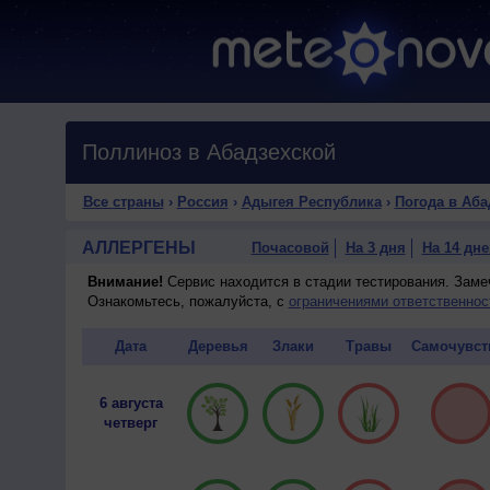
Поллиноз в Абадзехской
Все страны
›
Россия
›
Адыгея Республика
›
Погода в Аба
АЛЛЕРГЕНЫ
Почасовой
На 3 дня
На 14 дне
Внимание!
Сервис находится в стадии тестирования. Зам
Ознакомьтесь, пожалуйста, с
ограничениями ответственнос
Дата
Деревья
Злаки
Травы
Самочувст
6 августа
четверг