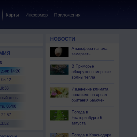
Карты
Информер
Приложения
НОВОСТИ
Атмосфера начала
МИЯ
замерзать
6
В Приморье
 дня: 14:26
обнаружены морские
волны тепла
 05:12
19:38
Изменение климата
повлияло на ареал
нный день
обитания бабочек
тв. 06/08
Погода в
 22:57
Екатеринбурге 6
августа
13:52
Погода в Краснодаре