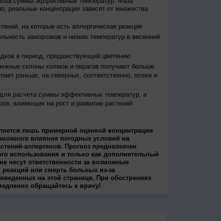
гноза суммы эффективных температур. Фаза
о, реальные концентрации зависят от множества
тений, на которые есть аллергическая реакция
льность заморозков и низких температур в весенний
адков в период, предшествующий цветению
 южные склоны холмов и оврагов получают больше
упает раньше, на северных, соответственно, позже и
 для расчета суммы эффективных температур, а
ров, влияющих на рост и развитие растений
ляется лишь примерной оценкой концентрации
зможного влияния погодных условий на
стений-аллергенов. Прогноз предназначен
ого использования и только как дополнительный
не несут ответственности за возможные
 реакций или смерть больных из-за
иведенных на этой странице. При обострениях
медленно обращайтесь к врачу!