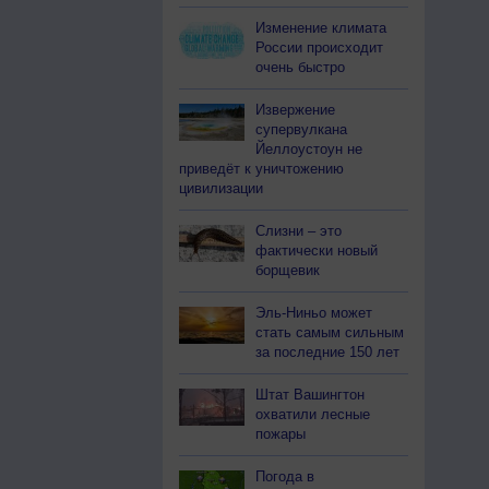
Изменение климата
России происходит
очень быстро
Извержение
супервулкана
Йеллоустоун не
приведёт к уничтожению
цивилизации
Слизни – это
фактически новый
борщевик
Эль-Ниньо может
стать самым сильным
за последние 150 лет
Штат Вашингтон
охватили лесные
пожары
Погода в