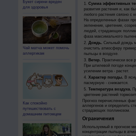
Букет сирени вреден
Сумма эффективных те
для здоровья
развития растения и, как б
любого растения связно с к
На определенных фазах про
зеленение, цветение, созр
людей, страдающих поллино
фаза максимального пылени
Дождь.
Сильный дождь м
Чай матча может помочь
очистить атмосферу пример
аллергикам
пыльцы в воздухе.
Ветер.
Практически все р
При штилевой погоде конце
усилении ветра - растет.
Характер погоды.
В ясну
пасмурную - снижается.
Температура воздуха.
Пр
цветение растений тормозит
Прогноз перечисленных факт
Как спокойно
аллергенов и определить ст
путешествовать с
страдающих поллинозом.
домашним питомцем
Ограничения
Используемый в прогнозе м
концентрации пыльцы в атм