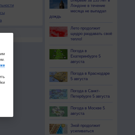
Впервые за 155 лет в
льности
Лондоне в течение
месяца не выпадал
осы
дождь
а
Лето продолжит
щедро раздавать своё
тепло!
Погода в
шим
Екатеринбурге 5
ем.
августа
ике
Погода в Краснодаре
ить
5 августа
ки
Погода в Санкт-
Петербурге 5 августа
Погода в Москве 5
августа
Зной продолжит
усиливаться