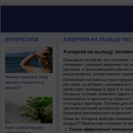
ИНТЕРЕСНОЕ
АЛЛЕРГИЯ НА ПЫЛЬЦУ РАСТ
Аллергия на пыльцу, поллин
Пыльцевая аллергия, или поллиноз - 
связанное с реакцией иммунной систе
растений, и проявляющаяся обычно в
конъюнктивита, аллергического кашля
Почему северный загар
Проявления поллиноза строго приуро
цветом отличается от
растений, на которые у человека есть
южного?
происходят примерно в одно и то же в
погодных условий, возможно сдвиги ср
интенсивности цветения на сроки от 7
и погодных факторов. Поэтому для ал
цветения растений-аллергенов, а так
(периодов максимального выделения 
Какие же погодные факторы оказываю
воздухе? Перечислим основные из ни
Букет сирени вреден
Сумма эффективных температур
для здоровья