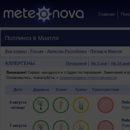
Главная
Пои
Поллиноз в Миатли
Все страны
›
Россия
›
Дагестан Республика
›
Погода в Миатли
АЛЛЕРГЕНЫ
Почасовой
На 3 дня
На 14 дне
Внимание!
Сервис находится в стадии тестирования. Замечания и 
Ознакомьтесь, пожалуйста, с
ограничениями ответственности
.
Дата
Деревья
Злаки
Травы
Самочувствие
6 августа
Лебе
четверг
Утро
Лебе
7 августа
Утро