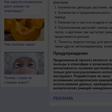
Как запуски космических
факторов:
ракет влияют на
Количество цветущих растений, на
атмосферу?
Количество и продолжительность з
период
Количество и частота осадков в 
Расположение растений: южные ск
тепла, и цветение там наступает ран
продолжается дольше
Точность модели погоды для расч
Чем полезна тыква?
также других метеопараметров, влия
Предупреждение
Предложенный прогноз является л
пыльцы в атмосфере и возможного
интенсивность пыления растений-а
только для консультативного испо
инструмент. Разработчики не несут
Почему глазам не
осложнения аллергических реакций
страшен мороз?
использования данных, приведенны
аллергических реакций немедленно
РЕКЛАМА