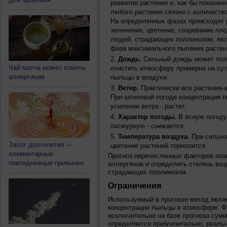
развития растения и, как бы показан
любого растения связно с количество
На определенных фазах происходят 
зеленение, цветение, созревание пл
людей, страдающих поллинозом, явля
фаза максимального пыления растен
Дождь.
Сильный дождь может полн
Чай матча может помочь
очистить атмосферу примерно на су
аллергикам
пыльцы в воздухе.
Ветер.
Практически все растения-
При штилевой погоде концентрация 
усилении ветра - растет.
Характер погоды.
В ясную погоду
пасмурную - снижается.
Температура воздуха.
При сильно
Залог долголетия —
цветение растений тормозится.
элементарные
Прогноз перечисленных факторов позв
повседневные привычки
аллергенов и определить степень воз
страдающих поллинозом.
Ограничения
Используемый в прогнозе метод явля
концентрации пыльцы в атмосфере. Ф
исключительно на базе прогноза сум
определяется приблизительно, реальн