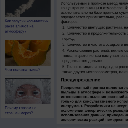
Используемый в прогнозе метод явля
концентрации пыльцы в атмосфере. Ф
исключительно на базе прогноза сум
определяется приблизительно, реальн
Как запуски космических
факторов:
ракет влияют на
Количество цветущих растений, на
атмосферу?
Количество и продолжительность з
период
Количество и частота осадков в 
Расположение растений: южные ск
тепла, и цветение там наступает ран
продолжается дольше
Точность модели погоды для расч
Чем полезна тыква?
также других метеопараметров, влия
Предупреждение
Предложенный прогноз является л
пыльцы в атмосфере и возможного
интенсивность пыления растений-а
только для консультативного испо
инструмент. Разработчики не несут
Почему глазам не
осложнения аллергических реакций
страшен мороз?
использования данных, приведенны
аллергических реакций немедленно