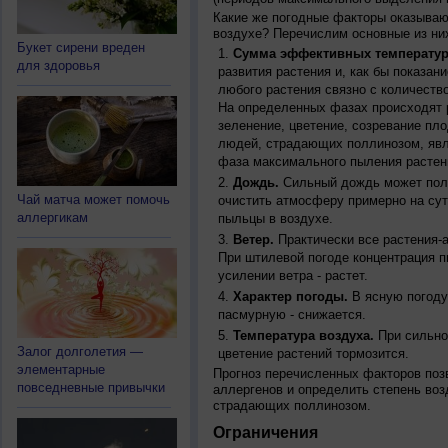
Какие же погодные факторы оказываю
воздухе? Перечислим основные из ни
Букет сирени вреден
Сумма эффективных температур
для здоровья
развития растения и, как бы показан
любого растения связно с количество
На определенных фазах происходят 
зеленение, цветение, созревание пл
людей, страдающих поллинозом, явля
фаза максимального пыления растен
Дождь.
Сильный дождь может полн
Чай матча может помочь
очистить атмосферу примерно на су
аллергикам
пыльцы в воздухе.
Ветер.
Практически все растения-
При штилевой погоде концентрация 
усилении ветра - растет.
Характер погоды.
В ясную погоду
пасмурную - снижается.
Температура воздуха.
При сильно
Залог долголетия —
цветение растений тормозится.
элементарные
Прогноз перечисленных факторов позв
повседневные привычки
аллергенов и определить степень воз
страдающих поллинозом.
Ограничения