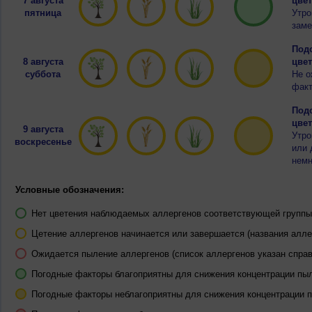
7 августа
цвет
пятница
Утро
заме
Подо
8 августа
цвет
суббота
Не о
факт
Подо
цвет
9 августа
Утро
воскресенье
или 
немн
Условные обозначения:
Нет цветения наблюдаемых аллергенов соответствующей группы 
Цетение аллергенов начинается или завершается (названия алле
Ожидается пыление аллергенов (список аллергенов указан справ
Погодные факторы благоприятны для снижения концентрации пы
Погодные факторы неблагоприятны для снижения концентрации 