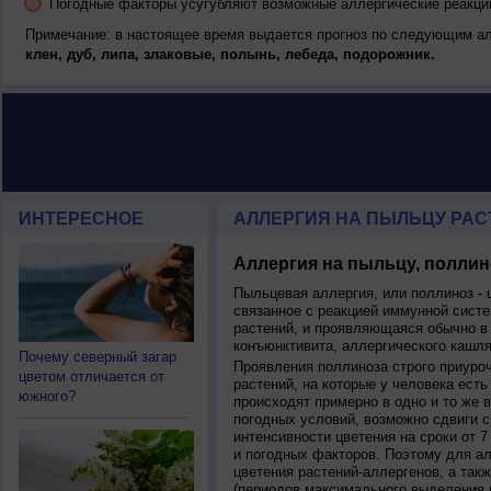
Погодные факторы усугубляют возможные аллергические реакци
Примечание: в настоящее время выдается прогноз по следующим а
клен, дуб, липа, злаковые, полынь, лебеда, подорожник.
ИНТЕРЕСНОЕ
АЛЛЕРГИЯ НА ПЫЛЬЦУ РАСТ
Аллергия на пыльцу, поллин
Пыльцевая аллергия, или поллиноз - 
связанное с реакцией иммунной систе
растений, и проявляющаяся обычно в
конъюнктивита, аллергического кашля
Почему северный загар
Проявления поллиноза строго приуро
цветом отличается от
растений, на которые у человека есть
южного?
происходят примерно в одно и то же в
погодных условий, возможно сдвиги ср
интенсивности цветения на сроки от 7
и погодных факторов. Поэтому для ал
цветения растений-аллергенов, а так
(периодов максимального выделения 