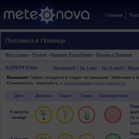
Главная
Пои
Поллиноз в Повенце
Все страны
›
Россия
›
Карелия Республика
›
Погода в Повенце
АЛЛЕРГЕНЫ
Почасовой
На 3 дня
На 14 дней
Меся
Внимание!
Сервис находится в стадии тестирования. Замечания и 
Ознакомьтесь, пожалуйста, с
ограничениями ответственности
.
Дата
Деревья
Злаки
Травы
Самочувствие
Подо
6 августа
цвет
четверг
Не о
факт
Подо